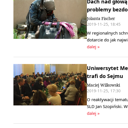
Dach nad głową 
problemy bezd
Jolanta Fischer
2019-11-25, 18:45
W regionalnych schro
dotarcie do jak najw
dalej »
Uniwersytet Med
trafi do Sejmu
Maciej Wilkowski
2019-11-25, 17:30
O reaktywacji temat
SLD Jan Szopiński. 
dalej »