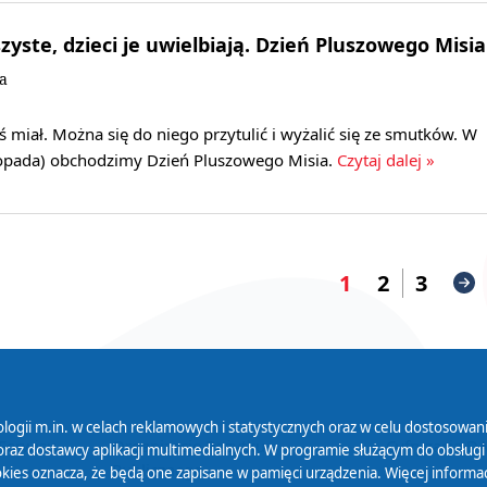
zyste, dzieci je uwielbiają. Dzień Pluszowego Misia
a
ś miał. Można się do niego przytulić i wyżalić się ze smutków. W
stopada) obchodzimy Dzień Pluszowego Misia.
Czytaj dalej »
1
2
3
logii m.in. w celach reklamowych i statystycznych oraz w celu dostosow
 Serwisu
Organizacje Pożytku
Cyfryzacja D
raz dostawcy aplikacji multimedialnych. W programie służącym do obsługi
Publicznego
ies oznacza, że będą one zapisane w pamięci urządzenia. Więcej informac