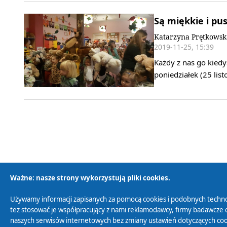
Są miękkie i pus
Katarzyna Prętkowsk
2019-11-25, 15:39
Każdy z nas go kiedy
poniedziałek (25 li
Ważne: nasze strony wykorzystują pliki cookies.
Używamy informacji zapisanych za pomocą cookies i podobnych techno
Polityka Prywatności
Zasady korzystania z
też stosować je współpracujący z nami reklamodawcy, firmy badawcze o
naszych serwisów internetowych bez zmiany ustawień dotyczących cook