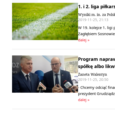
1. i 2. liga pił
Wyniki m. in. za Pol
2019-11-25, 21:13
W 19. kolejce 1. lig
Zagłębiem Sosnowiec 
dalej »
Program naprawc
spółkę albo likw
Żaneta Walentyn
2019-11-25, 20:50
- Chcemy odciąć fina
prezydent Grudziądz
dalej »