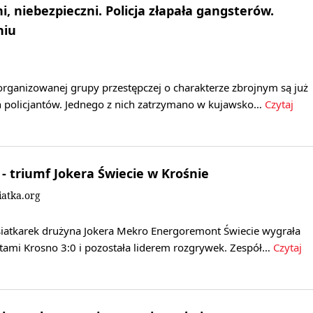
, niebezpieczni. Policja złapała gangsterów.
niu
organizowanej grupy przestępczej o charakterze zbrojnym są już
h policjantów. Jednego z nich zatrzymano w kujawsko…
Czytaj
k - triumf Jokera Świecie w Krośnie
iatka.org
i siatkarek drużyna Jokera Mekro Energoremont Świecie wygrała
atami Krosno 3:0 i pozostała liderem rozgrywek. Zespół…
Czytaj