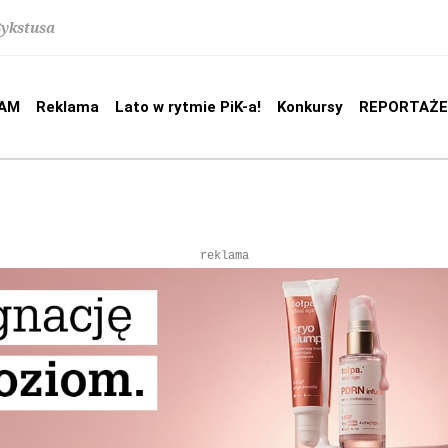
Sykstusa
AM
Reklama
Lato w rytmie PiK-a!
Konkursy
REPORTAŻE
reklama