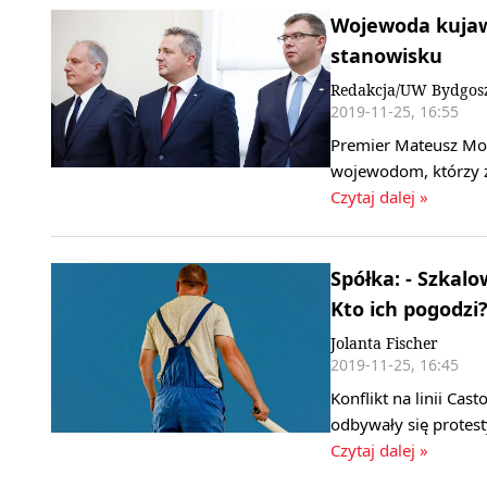
Wojewoda kujaw
stanowisku
Redakcja/UW Bydgos
2019-11-25, 16:55
Premier Mateusz Mor
wojewodom, którzy z
Czytaj dalej »
Spółka: - Szkal
Kto ich pogodzi
Jolanta Fischer
2019-11-25, 16:45
Konflikt na linii Ca
odbywały się protest
Czytaj dalej »