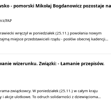
sko - pomorski Mikołaj Bogdanowicz pozostaje n
zcz/PAP
awiecki wręczył w poniedziałek (25.11.) powołania nowym
ajmą miejsce przedstawicieli rządu - posłów obecnej kadencji…
owanie wizerunku. Związki: - Łamanie przepisów.
?
storama-związkowcy. W poniedziałek (25.11.) w całym kraju
y i akcje ulotkowe. To odruch solidarności z dziewięcioma…