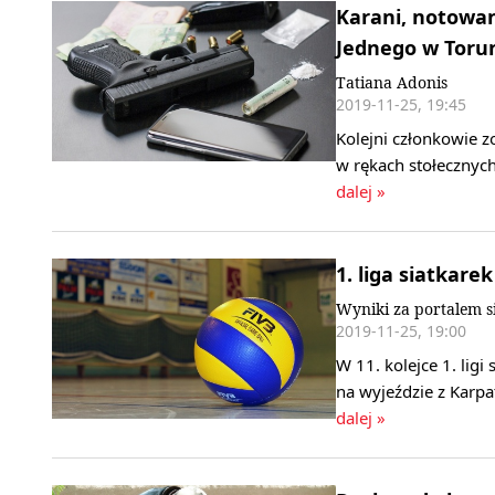
Karani, notowani
Jednego w Toru
Tatiana Adonis
2019-11-25, 19:45
Kolejni członkowie z
w rękach stołecznyc
dalej »
1. liga siatkare
Wyniki za portalem s
2019-11-25, 19:00
W 11. kolejce 1. lig
na wyjeździe z Karp
dalej »