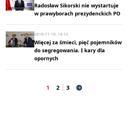
Radosław Sikorski nie wystartuje
w prawyborach prezydenckich PO
2019-11-19, 14:10
Więcej za śmieci, pięć pojemników
do segregowania. I kary dla
opornych
1
2
3