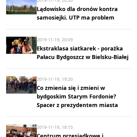
2019-11-19, 20:20
Lądowisko dla dronów kontra
samosiejki. UTP ma problem
2019-11-19, 20:09
Ekstraklasa siatkarek - porażka
Pałacu Bydgoszcz w Bielsku-Białej
2019-11-19, 19:20
Co zmienia się i zmieni w
bydgoskim Starym Fordonie?
Spacer z prezydentem miasta
2019-11-19, 18:15
Centrum przesiadkowe i