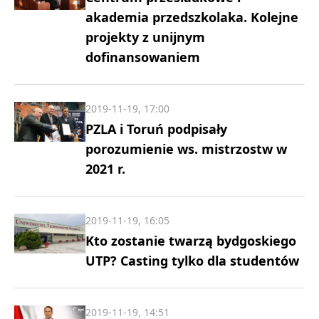
akademia przedszkolaka. Kolejne
projekty z unijnym
dofinansowaniem
2019-11-19, 17:00
PZLA i Toruń podpisały
porozumienie ws. mistrzostw w
2021 r.
2019-11-19, 16:05
Kto zostanie twarzą bydgoskiego
UTP? Casting tylko dla studentów
2019-11-19, 14:51