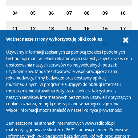
04
05
06
07
08
09
10
11
12
13
14
15
16
17
Ważne: nasze strony wykorzystują pliki cookies.
18
19
20
21
22
23
24
Używamy informacji zapisanych za pomocą cookies i podobnych
technologii m.in. w celach reklamowych i statystycznych oraz w celu
25
26
27
28
29
30
01
dostosowania naszych serwisów do indywidualnych potrzeb
użytkowników. Mogą też stosować je współpracujący z nami
reklamodawcy, firmy badawcze oraz dostawcy aplikacji
multimedialnych. W programie służącym do obsługi internetu
można zmienić ustawienia dotyczące cookies. Korzystanie z
Polityka Prywatności
naszych serwisów internetowych bez zmiany ustawień dotyczących
Zasady korzystania z Serwisu
cookies oznacza, że będą one zapisane w pamięci urządzenia.
Więcej informacji można znaleźć w naszej
Polityce prywatności
Organizacje Pożytku Publicznego
Cyfryzacja DAB+
Zamieszczone na stronach internetowych www.radiopik.pl
materiały sygnowane skrótem „PAP” stanowią element Serwisów
Polityka ochrony danych osobowych
Informacyjnych PAP, będących bazą danych, których producentem