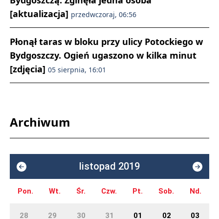
Bydgoszczą. Zginęła jedna osoba
[aktualizacja]
przedwczoraj, 06:56
Płonął taras w bloku przy ulicy Potockiego w
Bydgoszczy. Ogień ugaszono w kilka minut
[zdjęcia]
05 sierpnia, 16:01
Archiwum
listopad 2019
Pon.
Wt.
Śr.
Czw.
Pt.
Sob.
Nd.
28
29
30
31
01
02
03