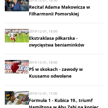
2019-12-01, 18:30
Recital Adama Makowicza w
Filharmonii Pomorskiej
2019-12-01, 18:00
Ekstraklasa piłkarska -
zwycięstwa beniaminków
2019-12-01, 18:00
PŚ w skokach - zawody w
Kuusamo odwołane
2019-12-01, 17:00
Formuła 1 - Kubica 19., triumf
Hamiltona w Abu Zabi na koniec