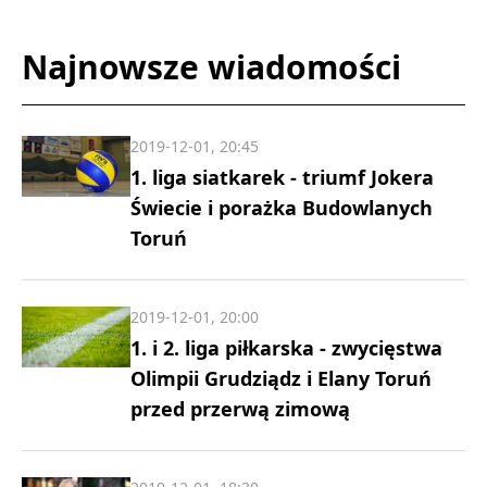
Najnowsze wiadomości
2019-12-01, 20:45
1. liga siatkarek - triumf Jokera
Świecie i porażka Budowlanych
Toruń
2019-12-01, 20:00
1. i 2. liga piłkarska - zwycięstwa
Olimpii Grudziądz i Elany Toruń
przed przerwą zimową