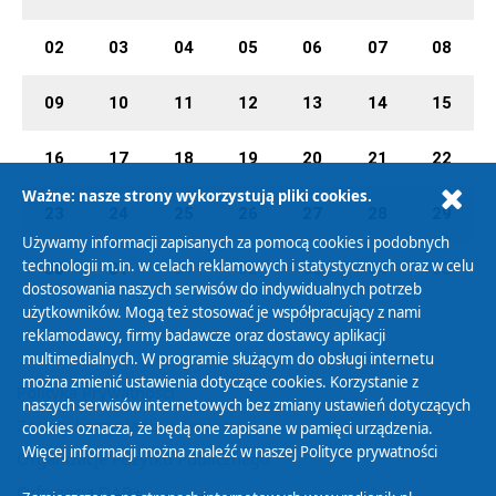
02
03
04
05
06
07
08
09
10
11
12
13
14
15
16
17
18
19
20
21
22
Ważne: nasze strony wykorzystują pliki cookies.
23
24
25
26
27
28
29
Używamy informacji zapisanych za pomocą cookies i podobnych
technologii m.in. w celach reklamowych i statystycznych oraz w celu
30
31
01
02
03
04
05
dostosowania naszych serwisów do indywidualnych potrzeb
użytkowników. Mogą też stosować je współpracujący z nami
reklamodawcy, firmy badawcze oraz dostawcy aplikacji
multimedialnych. W programie służącym do obsługi internetu
można zmienić ustawienia dotyczące cookies. Korzystanie z
Polityka Prywatności
naszych serwisów internetowych bez zmiany ustawień dotyczących
Zasady korzystania z Serwisu
cookies oznacza, że będą one zapisane w pamięci urządzenia.
Więcej informacji można znaleźć w naszej
Polityce prywatności
Organizacje Pożytku Publicznego
Cyfryzacja DAB+