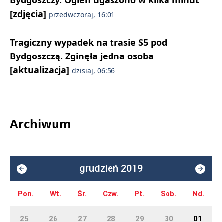
Bydgoszczy. Ogień ugaszono w kilka minut
[zdjęcia]
przedwczoraj, 16:01
Tragiczny wypadek na trasie S5 pod
Bydgoszczą. Zginęła jedna osoba
[aktualizacja]
dzisiaj, 06:56
Archiwum
grudzień 2019
Pon.
Wt.
Śr.
Czw.
Pt.
Sob.
Nd.
25
26
27
28
29
30
01