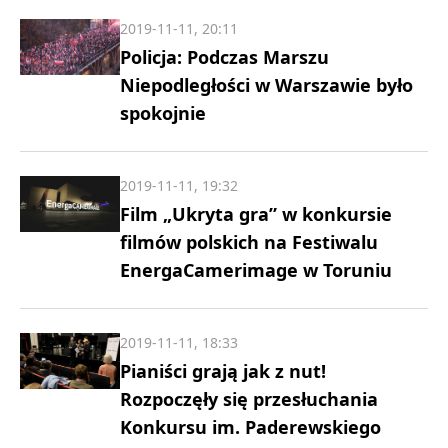
2019-11-11, 20:11
Policja: Podczas Marszu
Niepodległości w Warszawie było
spokojnie
2019-11-11, 19:32
Film „Ukryta gra” w konkursie
filmów polskich na Festiwalu
EnergaCamerimage w Toruniu
2019-11-11, 18:33
Pianiści grają jak z nut!
Rozpoczęły się przesłuchania
Konkursu im. Paderewskiego