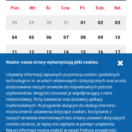
Pon.
Wt.
Śr.
Czw.
Pt.
Sob.
Nd.
28
29
30
31
01
02
03
04
05
06
07
08
09
10
11
12
13
14
15
16
17
Ważne: nasze strony wykorzystują pliki cookies.
18
19
20
21
22
23
24
Używamy informacji zapisanych za pomocą cookies i podobnych
technologii m.in. w celach reklamowych i statystycznych oraz w celu
25
26
27
28
29
30
01
dostosowania naszych serwisów do indywidualnych potrzeb
użytkowników. Mogą też stosować je współpracujący z nami
reklamodawcy, firmy badawcze oraz dostawcy aplikacji
multimedialnych. W programie służącym do obsługi internetu
można zmienić ustawienia dotyczące cookies. Korzystanie z
Polityka Prywatności
naszych serwisów internetowych bez zmiany ustawień dotyczących
Zasady korzystania z Serwisu
cookies oznacza, że będą one zapisane w pamięci urządzenia.
Więcej informacji można znaleźć w naszej
Polityce prywatności