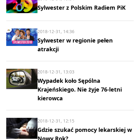
Sylwester z Polskim Radiem PiK
2018-12-31, 14:36
Sylwester w regionie pełen
atrakcji
2018-12-31, 13:03
Wypadek koło Sępólna
Krajeńskiego. Nie żyje 76-letni
kierowca
2018-12-31, 12:15
Gdzie szukać pomocy lekarskiej w
Nowy Rok?