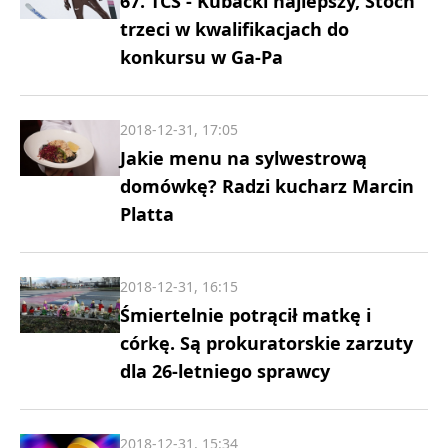
67. TCS - Kubacki najlepszy, Stoch
trzeci w kwalifikacjach do
konkursu w Ga-Pa
2018-12-31, 17:05
Jakie menu na sylwestrową
domówkę? Radzi kucharz Marcin
Platta
2018-12-31, 16:15
Śmiertelnie potrącił matkę i
córkę. Są prokuratorskie zarzuty
dla 26-letniego sprawcy
2018-12-31, 15:34