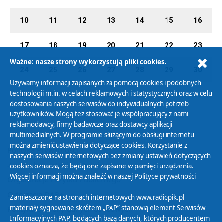
10
11
12
13
14
15
16
17
18
19
20
21
22
23
Ważne: nasze strony wykorzystują pliki cookies.
24
25
26
27
28
29
30
Używamy informacji zapisanych za pomocą cookies i podobnych
technologii m.in. w celach reklamowych i statystycznych oraz w celu
31
01
02
03
04
05
06
dostosowania naszych serwisów do indywidualnych potrzeb
użytkowników. Mogą też stosować je współpracujący z nami
reklamodawcy, firmy badawcze oraz dostawcy aplikacji
multimedialnych. W programie służącym do obsługi internetu
można zmienić ustawienia dotyczące cookies. Korzystanie z
Polityka Prywatności
naszych serwisów internetowych bez zmiany ustawień dotyczących
Zasady korzystania z Serwisu
cookies oznacza, że będą one zapisane w pamięci urządzenia.
Więcej informacji można znaleźć w naszej
Polityce prywatności
Organizacje Pożytku Publicznego
Cyfryzacja DAB+
Zamieszczone na stronach internetowych www.radiopik.pl
materiały sygnowane skrótem „PAP” stanowią element Serwisów
Polityka ochrony danych osobowych
Informacyjnych PAP, będących bazą danych, których producentem