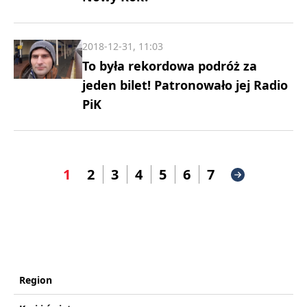
2018-12-31, 11:03
To była rekordowa podróż za
jeden bilet! Patronowało jej Radio
PiK
1
2
3
4
5
6
7
Region