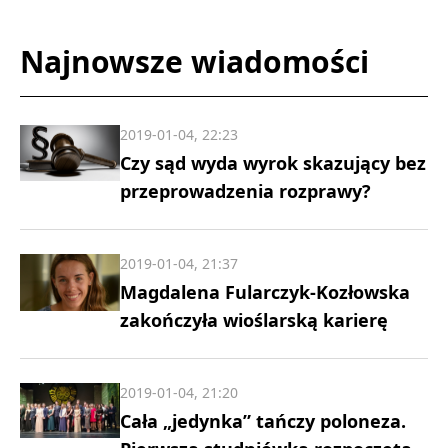
Najnowsze wiadomości
2019-01-04, 22:23
Czy sąd wyda wyrok skazujący bez
przeprowadzenia rozprawy?
2019-01-04, 21:37
Magdalena Fularczyk-Kozłowska
zakończyła wioślarską karierę
2019-01-04, 21:20
Cała „jedynka” tańczy poloneza.