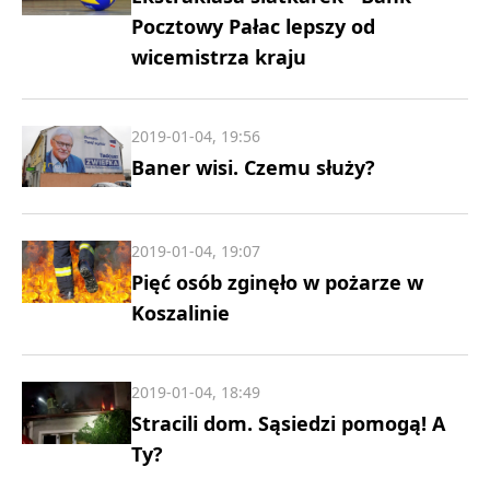
Pocztowy Pałac lepszy od
wicemistrza kraju
2019-01-04, 19:56
Baner wisi. Czemu służy?
2019-01-04, 19:07
Pięć osób zginęło w pożarze w
Koszalinie
2019-01-04, 18:49
Stracili dom. Sąsiedzi pomogą! A
Ty?