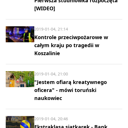
Pierwsza studniówka rozpoczęta
[WIDEO]
2019-01-04, 21:14
Kontrole przeciwpożarowe w
całym kraju po tragedii w
Koszalinie
2019-01-04, 21:00
"Jestem ofiarą kreatywnego
oficera" - mówi toruński
naukowiec
2019-01-04, 20:46
Ekstraklasa siatkarek - Bank