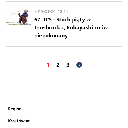
2019-01-04, 18:14
67. TCS - Stoch piąty w
Innsbrucku, Kobayashi znów
niepokonany
1
2
3
Region
Kraj i świat