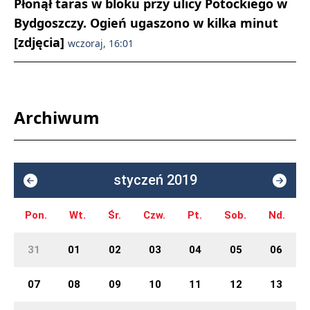
Płonął taras w bloku przy ulicy Potockiego w
Bydgoszczy. Ogień ugaszono w kilka minut
[zdjęcia]
wczoraj, 16:01
Archiwum
styczeń 2019
Pon.
Wt.
Śr.
Czw.
Pt.
Sob.
Nd.
31
01
02
03
04
05
06
07
08
09
10
11
12
13