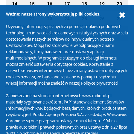
14
15
16
17
18
19
20
Ważne: nasze strony wykorzystują pliki cookies.
21
22
23
24
25
26
27
Używamy informacji zapisanych za pomocą cookies i podobnych
technologii m.in. w celach reklamowych i statystycznych oraz w celu
28
29
30
31
01
02
03
dostosowania naszych serwisów do indywidualnych potrzeb
użytkowników. Mogą też stosować je współpracujący z nami
reklamodawcy, firmy badawcze oraz dostawcy aplikacji
multimedialnych. W programie służącym do obsługi internetu
można zmienić ustawienia dotyczące cookies. Korzystanie z
Polityka Prywatności
naszych serwisów internetowych bez zmiany ustawień dotyczących
Zasady korzystania z Serwisu
cookies oznacza, że będą one zapisane w pamięci urządzenia.
Więcej informacji można znaleźć w naszej
Polityce prywatności
Organizacje Pożytku Publicznego
Cyfryzacja DAB+
Zamieszczone na stronach internetowych www.radiopik.pl
materiały sygnowane skrótem „PAP” stanowią element Serwisów
Polityka ochrony danych osobowych
Informacyjnych PAP, będących bazą danych, których producentem
Abonament
i wydawcą jest Polska Agencja Prasowa S.A. z siedzibą w Warszawie.
Zamówienia publiczne
Chronione są one przepisami ustawy z dnia 4 lutego 1994 r. o
prawie autorskim i prawach pokrewnych oraz ustawy z dnia 27 lipca
2001 r. o ochronie baz danych. Powyższe materiały