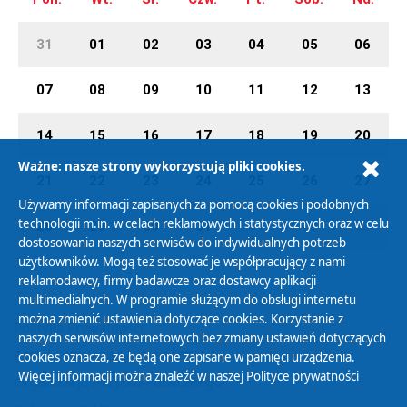
31
01
02
03
04
05
06
07
08
09
10
11
12
13
14
15
16
17
18
19
20
Ważne: nasze strony wykorzystują pliki cookies.
21
22
23
24
25
26
27
Używamy informacji zapisanych za pomocą cookies i podobnych
technologii m.in. w celach reklamowych i statystycznych oraz w celu
28
29
30
31
01
02
03
dostosowania naszych serwisów do indywidualnych potrzeb
użytkowników. Mogą też stosować je współpracujący z nami
reklamodawcy, firmy badawcze oraz dostawcy aplikacji
multimedialnych. W programie służącym do obsługi internetu
można zmienić ustawienia dotyczące cookies. Korzystanie z
Polityka Prywatności
naszych serwisów internetowych bez zmiany ustawień dotyczących
Zasady korzystania z Serwisu
cookies oznacza, że będą one zapisane w pamięci urządzenia.
Więcej informacji można znaleźć w naszej
Polityce prywatności
Organizacje Pożytku Publicznego