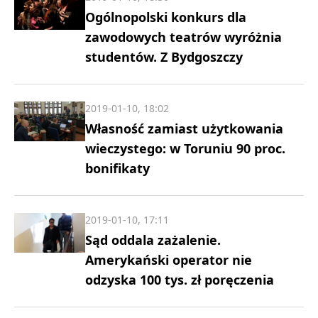
Ogólnopolski konkurs dla
zawodowych teatrów wyróżnia
studentów. Z Bydgoszczy
2019-01-10, 18:02
Własność zamiast użytkowania
wieczystego: w Toruniu 90 proc.
bonifikaty
2019-01-10, 17:11
Sąd oddala zażalenie.
Amerykański operator nie
odzyska 100 tys. zł poręczenia