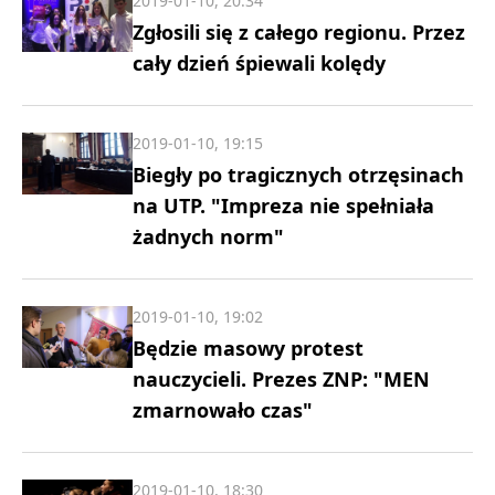
2019-01-10, 20:34
Zgłosili się z całego regionu. Przez
cały dzień śpiewali kolędy
2019-01-10, 19:15
Biegły po tragicznych otrzęsinach
na UTP. "Impreza nie spełniała
żadnych norm"
2019-01-10, 19:02
Będzie masowy protest
nauczycieli. Prezes ZNP: "MEN
zmarnowało czas"
2019-01-10, 18:30