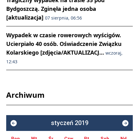
Tragiczny wypadek na trasie S5 pod
Bydgoszczą. Zginęła jedna osoba
[aktualizacja]
07 sierpnia, 06:56
Wypadek w czasie rowerowych wyścigów.
Ucierpiało 40 osób. Oświadczenie Związku
Kolarskiego [zdjęcia/AKTUALIZACJ…
wczoraj,
12:43
Archiwum
styczeń 2019
Pon.
Wt.
Śr.
Czw.
Pt.
Sob.
Nd.