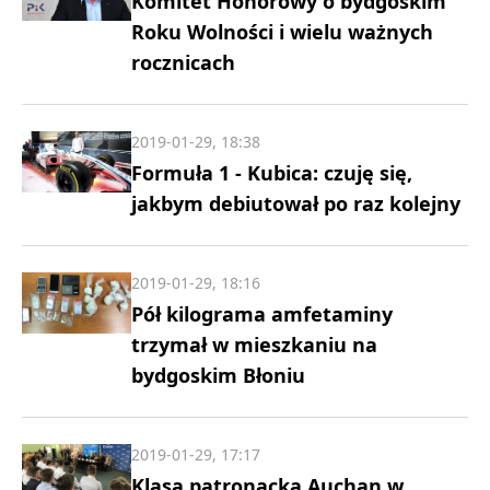
Komitet Honorowy o bydgoskim
Roku Wolności i wielu ważnych
rocznicach
2019-01-29, 18:38
Formuła 1 - Kubica: czuję się,
jakbym debiutował po raz kolejny
2019-01-29, 18:16
Pół kilograma amfetaminy
trzymał w mieszkaniu na
bydgoskim Błoniu
2019-01-29, 17:17
Klasa patronacka Auchan w