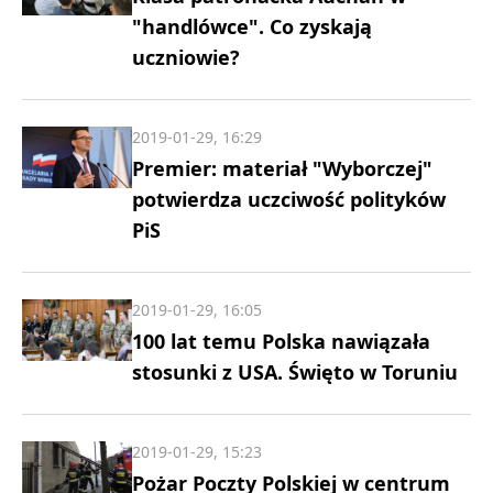
"handlówce". Co zyskają
uczniowie?
2019-01-29, 16:29
Premier: materiał "Wyborczej"
potwierdza uczciwość polityków
PiS
2019-01-29, 16:05
100 lat temu Polska nawiązała
stosunki z USA. Święto w Toruniu
2019-01-29, 15:23
Pożar Poczty Polskiej w centrum