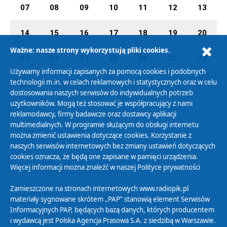
07
08
09
10
11
12
13
14
15
16
17
18
19
20
Ważne: nasze strony wykorzystują pliki cookies.
21
22
23
24
25
26
27
Używamy informacji zapisanych za pomocą cookies i podobnych
technologii m.in. w celach reklamowych i statystycznych oraz w celu
28
29
30
31
01
02
03
dostosowania naszych serwisów do indywidualnych potrzeb
użytkowników. Mogą też stosować je współpracujący z nami
reklamodawcy, firmy badawcze oraz dostawcy aplikacji
multimedialnych. W programie służącym do obsługi internetu
można zmienić ustawienia dotyczące cookies. Korzystanie z
Polityka Prywatności
naszych serwisów internetowych bez zmiany ustawień dotyczących
Zasady korzystania z Serwisu
cookies oznacza, że będą one zapisane w pamięci urządzenia.
Więcej informacji można znaleźć w naszej
Polityce prywatności
Organizacje Pożytku Publicznego
Cyfryzacja DAB+
Zamieszczone na stronach internetowych www.radiopik.pl
materiały sygnowane skrótem „PAP” stanowią element Serwisów
Polityka ochrony danych osobowych
Informacyjnych PAP, będących bazą danych, których producentem
Abonament
i wydawcą jest Polska Agencja Prasowa S.A. z siedzibą w Warszawie.