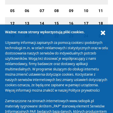
05
06
07
08
09
10
11
12
13
14
15
16
17
18
Ważne: nasze strony wykorzystują pliki cookies.
19
20
21
22
23
24
25
Używamy informacji zapisanych za pomocą cookies i podobnych
technologii m.in. w celach reklamowych i statystycznych oraz w celu
26
27
28
29
30
01
02
dostosowania naszych serwisów do indywidualnych potrzeb
użytkowników. Mogą też stosować je współpracujący z nami
reklamodawcy, firmy badawcze oraz dostawcy aplikacji
multimedialnych. W programie służącym do obsługi internetu
można zmienić ustawienia dotyczące cookies. Korzystanie z
Polityka Prywatności
naszych serwisów internetowych bez zmiany ustawień dotyczących
Zasady korzystania z Serwisu
cookies oznacza, że będą one zapisane w pamięci urządzenia.
Więcej informacji można znaleźć w naszej
Polityce prywatności
Organizacje Pożytku Publicznego
Cyfryzacja DAB+
Zamieszczone na stronach internetowych www.radiopik.pl
materiały sygnowane skrótem „PAP” stanowią element Serwisów
Polityka ochrony danych osobowych
Informacyjnych PAP, będących bazą danych, których producentem