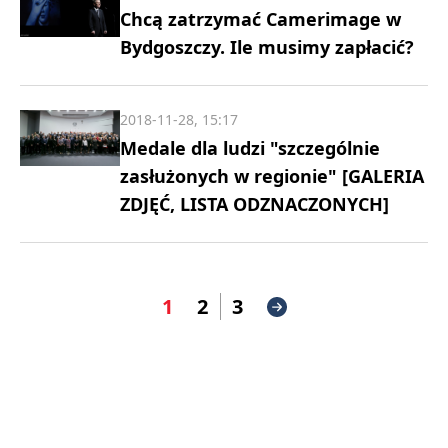
Chcą zatrzymać Camerimage w
Bydgoszczy. Ile musimy zapłacić?
2018-11-28, 15:17
Medale dla ludzi "szczególnie
zasłużonych w regionie" [GALERIA
ZDJĘĆ, LISTA ODZNACZONYCH]
1
2
3