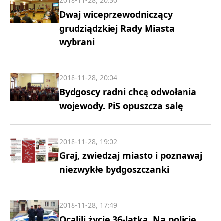
2018-11-28, 20:30
Dwaj wiceprzewodniczący
grudziądzkiej Rady Miasta
wybrani
2018-11-28, 20:04
Bydgoscy radni chcą odwołania
wojewody. PiS opuszcza salę
2018-11-28, 19:02
Graj, zwiedzaj miasto i poznawaj
niezwykłe bydgoszczanki
2018-11-28, 17:49
Ocalili życie 36-latka. Na policję