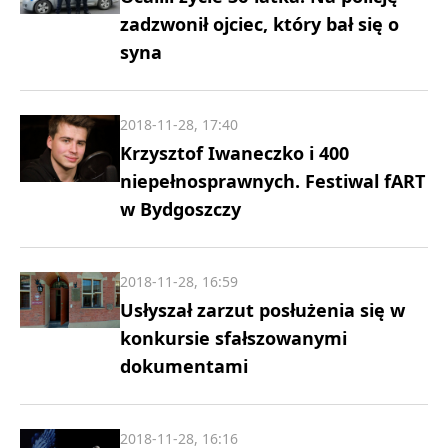
zadzwonił ojciec, który bał się o
syna
2018-11-28, 17:40
Krzysztof Iwaneczko i 400
niepełnosprawnych. Festiwal fART
w Bydgoszczy
2018-11-28, 16:59
Usłyszał zarzut posłużenia się w
konkursie sfałszowanymi
dokumentami
2018-11-28, 16:16