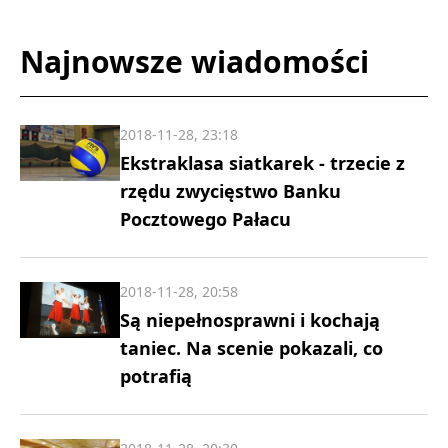
Najnowsze wiadomości
2018-11-28, 23:18
Ekstraklasa siatkarek - trzecie z
rzędu zwycięstwo Banku
Pocztowego Pałacu
2018-11-28, 20:58
Są niepełnosprawni i kochają
taniec. Na scenie pokazali, co
potrafią