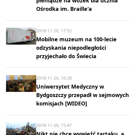
pieniądze na wózek dla ucznia
Ośrodka im. Braille'a
2018-11-20, 17:52
Mobilne muzeum na 100-lecie
odzyskania niepodległości
przyjechało do Świecia
2018-11-20, 16:28
Uniwersytet Medyczny w
Bydgoszczy przepadł w sejmowych
komisjach [WIDEO]
2018-11-20, 15:47
Nikt nie chce wywieźć tartaku, a