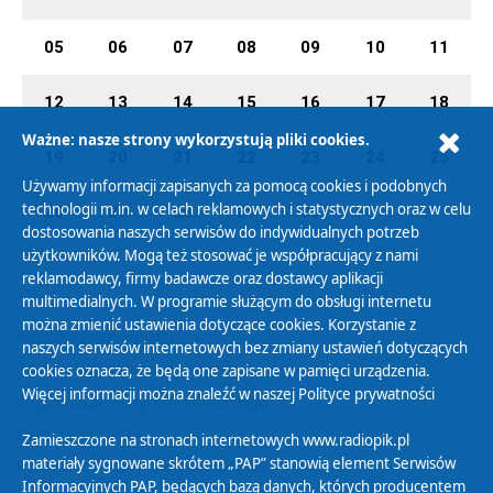
05
06
07
08
09
10
11
12
13
14
15
16
17
18
Ważne: nasze strony wykorzystują pliki cookies.
19
20
21
22
23
24
25
Używamy informacji zapisanych za pomocą cookies i podobnych
technologii m.in. w celach reklamowych i statystycznych oraz w celu
26
27
28
29
30
01
02
dostosowania naszych serwisów do indywidualnych potrzeb
użytkowników. Mogą też stosować je współpracujący z nami
reklamodawcy, firmy badawcze oraz dostawcy aplikacji
multimedialnych. W programie służącym do obsługi internetu
można zmienić ustawienia dotyczące cookies. Korzystanie z
Polityka Prywatności
naszych serwisów internetowych bez zmiany ustawień dotyczących
Zasady korzystania z Serwisu
cookies oznacza, że będą one zapisane w pamięci urządzenia.
Więcej informacji można znaleźć w naszej
Polityce prywatności
Organizacje Pożytku Publicznego
Cyfryzacja DAB+
Zamieszczone na stronach internetowych www.radiopik.pl
materiały sygnowane skrótem „PAP” stanowią element Serwisów
Polityka ochrony danych osobowych
Informacyjnych PAP, będących bazą danych, których producentem