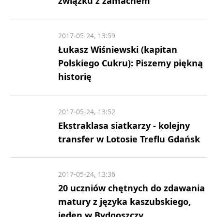
związku z zamachem
2017-05-24, 13:59
Łukasz Wiśniewski (kapitan
Polskiego Cukru): Piszemy piękną
historię
2017-05-24, 13:52
Ekstraklasa siatkarzy - kolejny
transfer w Lotosie Treflu Gdańsk
2017-05-24, 13:36
20 uczniów chętnych do zdawania
matury z języka kaszubskiego,
jeden w Bydgoszczy