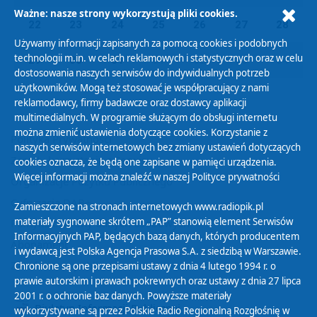
Ważne: nasze strony wykorzystują pliki cookies.
22
23
24
25
26
27
28
Używamy informacji zapisanych za pomocą cookies i podobnych
technologii m.in. w celach reklamowych i statystycznych oraz w celu
29
30
31
01
02
03
04
dostosowania naszych serwisów do indywidualnych potrzeb
użytkowników. Mogą też stosować je współpracujący z nami
reklamodawcy, firmy badawcze oraz dostawcy aplikacji
multimedialnych. W programie służącym do obsługi internetu
można zmienić ustawienia dotyczące cookies. Korzystanie z
Polityka Prywatności
naszych serwisów internetowych bez zmiany ustawień dotyczących
Zasady korzystania z Serwisu
cookies oznacza, że będą one zapisane w pamięci urządzenia.
Więcej informacji można znaleźć w naszej
Polityce prywatności
Organizacje Pożytku Publicznego
Cyfryzacja DAB+
Zamieszczone na stronach internetowych www.radiopik.pl
materiały sygnowane skrótem „PAP” stanowią element Serwisów
Polityka ochrony danych osobowych
Informacyjnych PAP, będących bazą danych, których producentem
Abonament
i wydawcą jest Polska Agencja Prasowa S.A. z siedzibą w Warszawie.
Zamówienia publiczne
Chronione są one przepisami ustawy z dnia 4 lutego 1994 r. o
prawie autorskim i prawach pokrewnych oraz ustawy z dnia 27 lipca
2001 r. o ochronie baz danych. Powyższe materiały
Biuletyn Informacji Publicznej
wykorzystywane są przez Polskie Radio Regionalną Rozgłośnię w