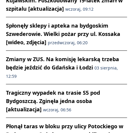
Kujawskim. Poszkodowany 19-latek zmarł w
szpitalu [aktualizacja]
wczoraj, 09:12
Spłonęły sklepy i apteka na bydgoskim
Szwederowie. Wielki pożar przy ul. Kossaka
[wideo, zdjęcia]
przedwczoraj, 06:20
Zmiany w ZUS. Na komisję lekarską trzeba
będzie jeździć do Gdańska i Łodzi
03 sierpnia,
12:59
Tragiczny wypadek na trasie S5 pod
Bydgoszczą. Zginęła jedna osoba
[aktualizacja]
wczoraj, 06:56
Płonął taras w bloku przy ulicy Potockiego w