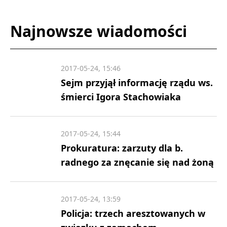
Najnowsze wiadomości
2017-05-24, 15:46
Sejm przyjął informację rządu ws.
śmierci Igora Stachowiaka
2017-05-24, 15:44
Prokuratura: zarzuty dla b.
radnego za znęcanie się nad żoną
2017-05-24, 13:59
Policja: trzech aresztowanych w