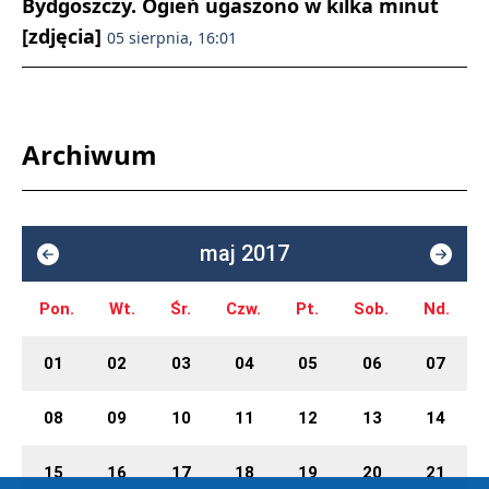
Bydgoszczy. Ogień ugaszono w kilka minut
[zdjęcia]
05 sierpnia, 16:01
Archiwum
maj 2017
Pon.
Wt.
Śr.
Czw.
Pt.
Sob.
Nd.
01
02
03
04
05
06
07
08
09
10
11
12
13
14
15
16
17
18
19
20
21