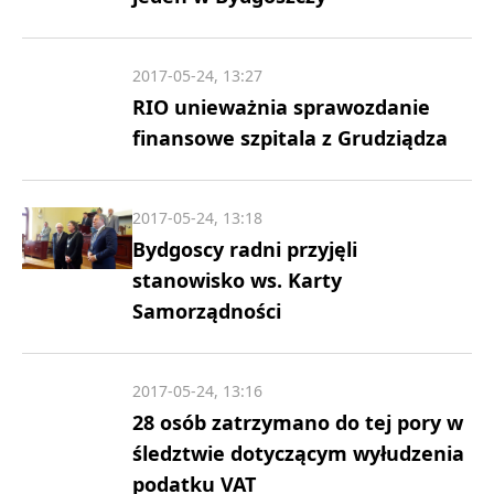
2017-05-24, 13:27
RIO unieważnia sprawozdanie
finansowe szpitala z Grudziądza
2017-05-24, 13:18
Bydgoscy radni przyjęli
stanowisko ws. Karty
Samorządności
2017-05-24, 13:16
28 osób zatrzymano do tej pory w
śledztwie dotyczącym wyłudzenia
podatku VAT