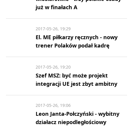
już w finałach A
2017-05-26, 19:29
El. ME piłkarzy ręcznych - nowy
trener Polaków podał kadrę
2017-05-26, 19:20
Szef MSZ: być może projekt
integracji UE jest zbyt ambitny
2017-05-26, 19:06
Leon Janta-Połczyński - wybitny
działacz niepodległościowy