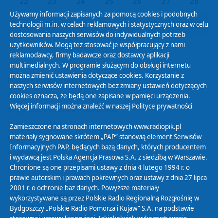
22
23
24
25
26
27
28
Używamy informacji zapisanych za pomocą cookies i podobnych
technologii m.in. w celach reklamowych i statystycznych oraz w celu
29
30
31
01
02
03
04
dostosowania naszych serwisów do indywidualnych potrzeb
użytkowników. Mogą też stosować je współpracujący z nami
reklamodawcy, firmy badawcze oraz dostawcy aplikacji
multimedialnych. W programie służącym do obsługi internetu
można zmienić ustawienia dotyczące cookies. Korzystanie z
Polityka Prywatności
naszych serwisów internetowych bez zmiany ustawień dotyczących
Zasady korzystania z Serwisu
cookies oznacza, że będą one zapisane w pamięci urządzenia.
Więcej informacji można znaleźć w naszej
Polityce prywatności
Organizacje Pożytku Publicznego
Cyfryzacja DAB+
Zamieszczone na stronach internetowych www.radiopik.pl
materiały sygnowane skrótem „PAP” stanowią element Serwisów
Polityka ochrony danych osobowych
Informacyjnych PAP, będących bazą danych, których producentem
Abonament
i wydawcą jest Polska Agencja Prasowa S.A. z siedzibą w Warszawie.
Zamówienia publiczne
Chronione są one przepisami ustawy z dnia 4 lutego 1994 r. o
prawie autorskim i prawach pokrewnych oraz ustawy z dnia 27 lipca
2001 r. o ochronie baz danych. Powyższe materiały
Biuletyn Informacji Publicznej
wykorzystywane są przez Polskie Radio Regionalną Rozgłośnię w
Bydgoszczy „Polskie Radio Pomorza i Kujaw” S.A. na podstawie