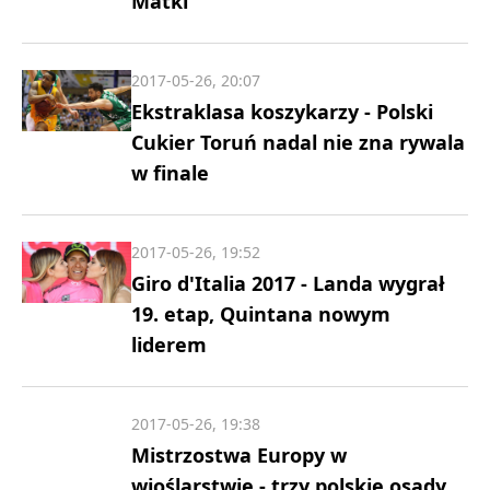
Matki
2017-05-26, 20:07
Ekstraklasa koszykarzy - Polski
Cukier Toruń nadal nie zna rywala
w finale
2017-05-26, 19:52
Giro d'Italia 2017 - Landa wygrał
19. etap, Quintana nowym
liderem
2017-05-26, 19:38
Mistrzostwa Europy w
wioślarstwie - trzy polskie osady