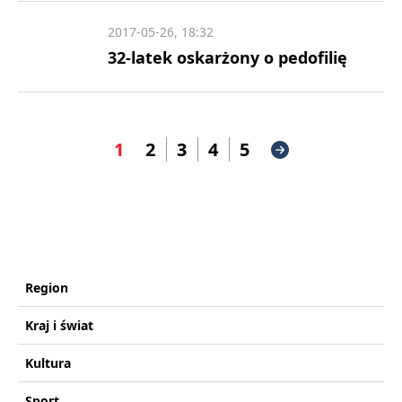
2017-05-26, 18:32
32-latek oskarżony o pedofilię
1
2
3
4
5
Region
Kraj i świat
Kultura
Sport