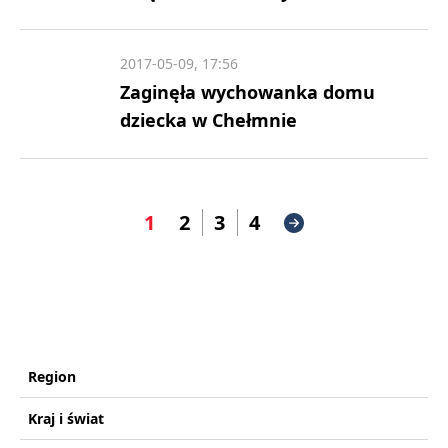
2017-05-09, 17:56
Zaginęła wychowanka domu
dziecka w Chełmnie
1
2
3
4
Region
Kraj i świat