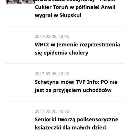
Cukier Toruń w półfinale! Anwil
wygrał w Słupsku!
2017-05-09, 18:46
WHO: w Jemenie rozprzestrzenia
się epidemia cholery
2017-05-09, 18:42
Schetyna mówi TVP Info: PO nie
jest za przyjęciem uchodźców
2017-05-09, 18:08
Seniorki tworzą polisensoryczne
książeczki dla małych dzieci