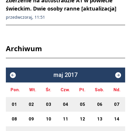
Zderzenie na autostradzie A1 w powiecie
świeckim. Dwie osoby ranne [aktualizacja]
przedwczoraj, 11:51
Archiwum
maj 2017
Pon.
Wt.
Śr.
Czw.
Pt.
Sob.
Nd.
01
02
03
04
05
06
07
08
09
10
11
12
13
14