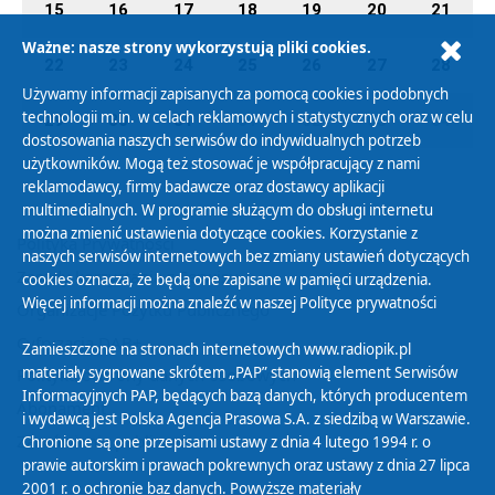
15
16
17
18
19
20
21
Ważne: nasze strony wykorzystują pliki cookies.
22
23
24
25
26
27
28
Używamy informacji zapisanych za pomocą cookies i podobnych
technologii m.in. w celach reklamowych i statystycznych oraz w celu
29
30
31
01
02
03
04
dostosowania naszych serwisów do indywidualnych potrzeb
użytkowników. Mogą też stosować je współpracujący z nami
reklamodawcy, firmy badawcze oraz dostawcy aplikacji
multimedialnych. W programie służącym do obsługi internetu
można zmienić ustawienia dotyczące cookies. Korzystanie z
Polityka Prywatności
naszych serwisów internetowych bez zmiany ustawień dotyczących
Zasady korzystania z Serwisu
cookies oznacza, że będą one zapisane w pamięci urządzenia.
Więcej informacji można znaleźć w naszej
Polityce prywatności
Organizacje Pożytku Publicznego
Cyfryzacja DAB+
Zamieszczone na stronach internetowych www.radiopik.pl
materiały sygnowane skrótem „PAP” stanowią element Serwisów
Polityka ochrony danych osobowych
Informacyjnych PAP, będących bazą danych, których producentem
Abonament
i wydawcą jest Polska Agencja Prasowa S.A. z siedzibą w Warszawie.
Zamówienia publiczne
Chronione są one przepisami ustawy z dnia 4 lutego 1994 r. o
prawie autorskim i prawach pokrewnych oraz ustawy z dnia 27 lipca
2001 r. o ochronie baz danych. Powyższe materiały