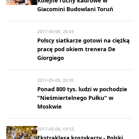
Kolejne ruchy kadrowe w
Giacomini Budowlani Toruń
2017-05-09, 20:43
Polscy siatkarze gotowi na ciężką
pracę pod okiem trenera De
Giorgiego
2017-05-09, 20:35
Ponad 800 tys. ludzi w pochodzie
"Nieśmiertelnego Pułku" w
Moskwie
2017-05-09, 19:53
Ekstraklasa koszykarzy - Polski