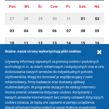
Pon.
Wt.
Śr.
Czw.
Pt.
Sob.
Nd.
27
28
29
30
31
01
02
03
04
05
06
07
08
09
10
11
12
13
14
15
16
Ważne: nasze strony wykorzystują pliki cookies.
17
18
19
20
21
22
23
Używamy informacji zapisanych za pomocą cookies i podobnych
technologii m.in. w celach reklamowych i statystycznych oraz w celu
24
25
26
27
28
01
02
dostosowania naszych serwisów do indywidualnych potrzeb
użytkowników. Mogą też stosować je współpracujący z nami
reklamodawcy, firmy badawcze oraz dostawcy aplikacji
multimedialnych. W programie służącym do obsługi internetu
można zmienić ustawienia dotyczące cookies. Korzystanie z
Polityka Prywatności
naszych serwisów internetowych bez zmiany ustawień dotyczących
Zasady korzystania z Serwisu
cookies oznacza, że będą one zapisane w pamięci urządzenia.
Więcej informacji można znaleźć w naszej
Polityce prywatności