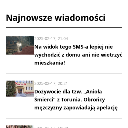
Najnowsze wiadomości
2025-02-17, 21:04
Na widok tego SMS-a lepiej nie
wychodzić z domu ani nie wietrzyć
mieszkania!
2025-02-17, 20:21
Dożywocie dla tzw. „Anioła
Śmierci" z Torunia. Obrońcy
mężczyzny zapowiadają apelację