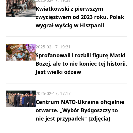
2025-02-17, 19:38
Kwiatkowski z pierwszym
zwycięstwem od 2023 roku. Polak
wygrał wyścig w Hiszpanii
2025-02-17, 19:31
Sprofanowali i rozbili figurę Matki
Bożej, ale to nie koniec tej historii.
Jest wielki odzew
2025-02-17, 17:17
Centrum NATO-Ukraina oficjalnie
otwarte. „Wybór Bydgoszczy to
nie jest przypadek" [zdjęcia]