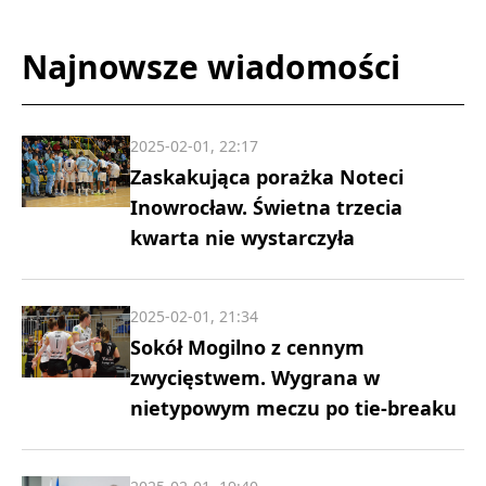
Najnowsze wiadomości
2025-02-01, 22:17
Zaskakująca porażka Noteci
Inowrocław. Świetna trzecia
kwarta nie wystarczyła
2025-02-01, 21:34
Sokół Mogilno z cennym
zwycięstwem. Wygrana w
nietypowym meczu po tie-breaku