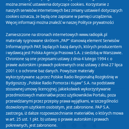
można zmienić ustawienia dotyczące cookies. Korzystanie z
Polityka Prywatności
naszych serwisów internetowych bez zmiany ustawień dotyczących
Zasady korzystania z Serwisu
cookies oznacza, że będą one zapisane w pamięci urządzenia.
Więcej informacji można znaleźć w naszej
Polityce prywatności
Organizacje Pożytku Publicznego
Cyfryzacja DAB+
Zamieszczone na stronach internetowych www.radiopik.pl
materiały sygnowane skrótem „PAP” stanowią element Serwisów
Polityka ochrony danych osobowych
Informacyjnych PAP, będących bazą danych, których producentem
Abonament
i wydawcą jest Polska Agencja Prasowa S.A. z siedzibą w Warszawie.
Zamówienia publiczne
Chronione są one przepisami ustawy z dnia 4 lutego 1994 r. o
prawie autorskim i prawach pokrewnych oraz ustawy z dnia 27 lipca
2001 r. o ochronie baz danych. Powyższe materiały
Biuletyn Informacji Publicznej
wykorzystywane są przez Polskie Radio Regionalną Rozgłośnię w
Bydgoszczy „Polskie Radio Pomorza i Kujaw” S.A. na podstawie
stosownej umowy licencyjnej. Jakiekolwiek wykorzystywanie
przedmiotowych materiałów przez użytkowników Portalu, poza
przewidzianymi przez przepisy prawa wyjątkami, w szczególności
dozwolonym użytkiem osobistym, jest zabronione. PAP S.A.
zastrzega, iż dalsze rozpowszechnianie materiałów, o których mowa
w art. 25 ust. 1 pkt. b) ustawy o prawie autorskim i prawach
pokrewnych, jest zabronione.