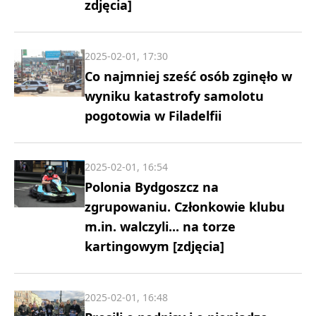
zdjęcia]
2025-02-01, 17:30
Co najmniej sześć osób zginęło w
wyniku katastrofy samolotu
pogotowia w Filadelfii
2025-02-01, 16:54
Polonia Bydgoszcz na
zgrupowaniu. Członkowie klubu
m.in. walczyli... na torze
kartingowym [zdjęcia]
2025-02-01, 16:48