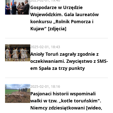
2025-02-01, 19:40
Gospodarze w Urzędzie
Wojewódzkim. Gala laureatów
konkursu „Rolnik Pomorza i
Kujaw" [zdjęcia]
2025-02-01, 18:43
Anioły Toruń zagrały zgodnie z
oczekiwaniami. Zwycięstwo z SMS-
em Spała za trzy punkty
2025-02-01, 18:16
Pasjonaci historii wspominali
walki w tzw. „kotle toruńskim".
Niemcy zdziesiątkowani [wideo,