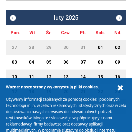
luty 2025
Pon.
Wt.
Śr.
Czw.
Pt.
Sob.
Nd.
27
28
29
30
31
01
02
03
04
05
06
07
08
09
10
11
12
13
14
15
16
Ważne: nasze strony wykorzystują pliki cookies.
17
18
19
20
21
22
23
Używamy informacji zapisanych za pomocą cookies i podobnych
technologii m.in. w celach reklamowych i statystycznych oraz w celu
24
25
26
27
28
01
02
dostosowania naszych serwisów do indywidualnych potrzeb
użytkowników. Mogą też stosować je współpracujący z nami
reklamodawcy, firmy badawcze oraz dostawcy aplikacji
multimedialnych. W programie służącym do obsługi internetu