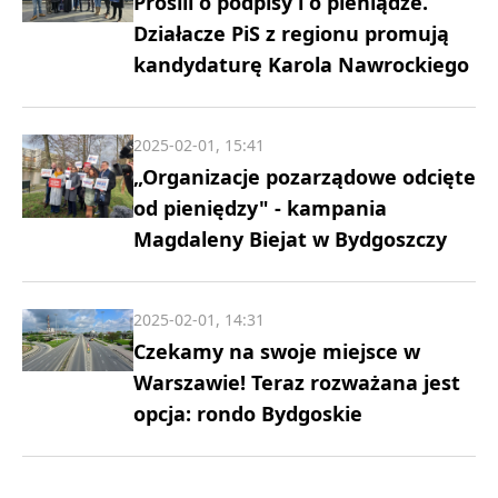
Prosili o podpisy i o pieniądze.
Działacze PiS z regionu promują
kandydaturę Karola Nawrockiego
2025-02-01, 15:41
„Organizacje pozarządowe odcięte
od pieniędzy" - kampania
Magdaleny Biejat w Bydgoszczy
2025-02-01, 14:31
Czekamy na swoje miejsce w
Warszawie! Teraz rozważana jest
opcja: rondo Bydgoskie