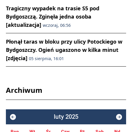
Tragiczny wypadek na trasie S5 pod
Bydgoszczą. Zginęła jedna osoba
[aktualizacja]
wczoraj, 06:56
Płonął taras w bloku przy ulicy Potockiego w
Bydgoszczy. Ogień ugaszono w kilka minut
[zdjęcia]
05 sierpnia, 16:01
Archiwum
luty 2025
Pon.
Wt.
Śr.
Czw.
Pt.
Sob.
Nd.