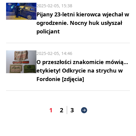
2025-02-05, 15:38
Pijany 23-letni kierowca wjechał w
ogrodzenie. Nocny huk usłyszał
policjant
2025-02-05, 14:46
O przeszłości znakomicie mówią...
etykiety! Odkrycie na strychu w
Fordonie [zdjęcia]
1
2
3