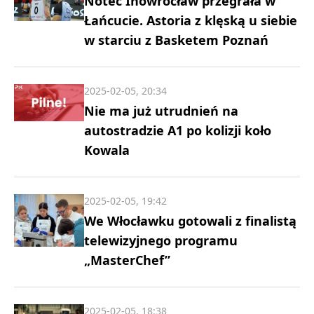
Noteć Inowrocław przegrała w
Łańcucie. Astoria z klęską u siebie
w starciu z Basketem Poznań
2025-02-05, 20:34
Nie ma już utrudnień na
autostradzie A1 po kolizji koło
Kowala
2025-02-05, 19:42
We Włocławku gotowali z finalistą
telewizyjnego programu
„MasterChef”
2025-02-05, 18:38