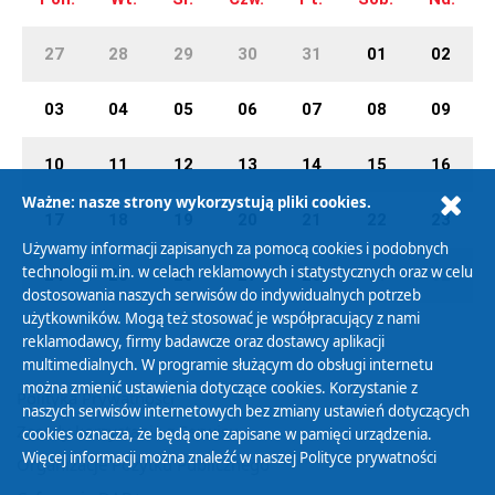
27
28
29
30
31
01
02
03
04
05
06
07
08
09
10
11
12
13
14
15
16
Ważne: nasze strony wykorzystują pliki cookies.
17
18
19
20
21
22
23
Używamy informacji zapisanych za pomocą cookies i podobnych
technologii m.in. w celach reklamowych i statystycznych oraz w celu
24
25
26
27
28
01
02
dostosowania naszych serwisów do indywidualnych potrzeb
użytkowników. Mogą też stosować je współpracujący z nami
reklamodawcy, firmy badawcze oraz dostawcy aplikacji
multimedialnych. W programie służącym do obsługi internetu
można zmienić ustawienia dotyczące cookies. Korzystanie z
Polityka Prywatności
naszych serwisów internetowych bez zmiany ustawień dotyczących
Zasady korzystania z Serwisu
cookies oznacza, że będą one zapisane w pamięci urządzenia.
Więcej informacji można znaleźć w naszej
Polityce prywatności
Organizacje Pożytku Publicznego