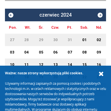
czerwiec 2024
Pon.
Wt.
Śr.
Czw.
Pt.
Sob.
Nd.
27
28
29
30
31
01
02
03
04
05
06
07
08
09
10
11
12
13
14
15
16
Ważne: nasze strony wykorzystują pliki cookies.
17
18
19
20
21
22
23
Używamy informacji zapisanych za pomocą cookies i podobnych
technologii m.in. w celach reklamowych i statystycznych oraz w celu
24
25
26
27
28
29
30
dostosowania naszych serwisów do indywidualnych potrzeb
użytkowników. Mogą też stosować je współpracujący z nami
reklamodawcy, firmy badawcze oraz dostawcy aplikacji
multimedialnych. W programie służącym do obsługi internetu