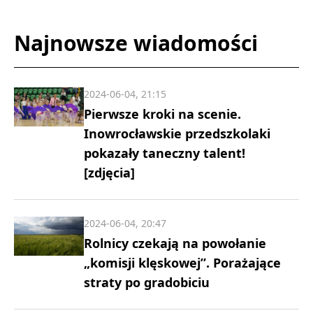
Najnowsze wiadomości
2024-06-04, 21:15
Pierwsze kroki na scenie.
Inowrocławskie przedszkolaki
pokazały taneczny talent!
[zdjęcia]
2024-06-04, 20:47
Rolnicy czekają na powołanie
„komisji klęskowej”. Porażające
straty po gradobiciu