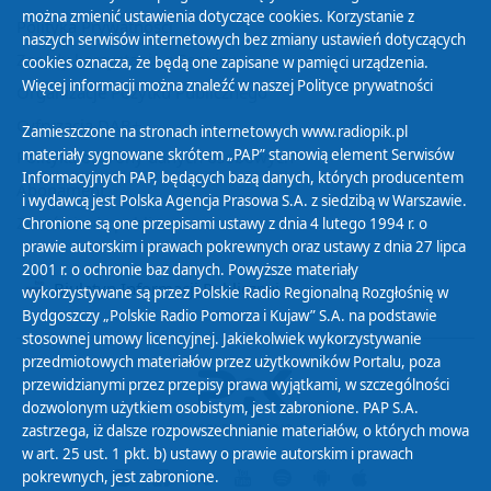
można zmienić ustawienia dotyczące cookies. Korzystanie z
Polityka Prywatności
naszych serwisów internetowych bez zmiany ustawień dotyczących
Zasady korzystania z Serwisu
cookies oznacza, że będą one zapisane w pamięci urządzenia.
Więcej informacji można znaleźć w naszej
Polityce prywatności
Organizacje Pożytku Publicznego
Cyfryzacja DAB+
Zamieszczone na stronach internetowych www.radiopik.pl
materiały sygnowane skrótem „PAP” stanowią element Serwisów
Polityka ochrony danych osobowych
Informacyjnych PAP, będących bazą danych, których producentem
Abonament
i wydawcą jest Polska Agencja Prasowa S.A. z siedzibą w Warszawie.
Zamówienia publiczne
Chronione są one przepisami ustawy z dnia 4 lutego 1994 r. o
prawie autorskim i prawach pokrewnych oraz ustawy z dnia 27 lipca
2001 r. o ochronie baz danych. Powyższe materiały
Biuletyn Informacji Publicznej
wykorzystywane są przez Polskie Radio Regionalną Rozgłośnię w
Bydgoszczy „Polskie Radio Pomorza i Kujaw” S.A. na podstawie
stosownej umowy licencyjnej. Jakiekolwiek wykorzystywanie
przedmiotowych materiałów przez użytkowników Portalu, poza
przewidzianymi przez przepisy prawa wyjątkami, w szczególności
dozwolonym użytkiem osobistym, jest zabronione. PAP S.A.
zastrzega, iż dalsze rozpowszechnianie materiałów, o których mowa
w art. 25 ust. 1 pkt. b) ustawy o prawie autorskim i prawach
pokrewnych, jest zabronione.