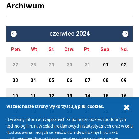
Archiwum
czerwiec 2024
Pon.
Wt.
Śr.
Czw.
Pt.
Sob.
Nd.
27
28
29
30
31
01
02
03
04
05
06
07
08
09
10
11
12
13
14
15
16
Ważne: nasze strony wykorzystują pliki cookies.
17
18
19
20
21
22
23
Używamy informacji zapisanych za pomocą cookies i podobnych
technologii m.in. w celach reklamowych i statystycznych oraz w celu
24
25
26
27
28
29
30
dostosowania naszych serwisów do indywidualnych potrzeb