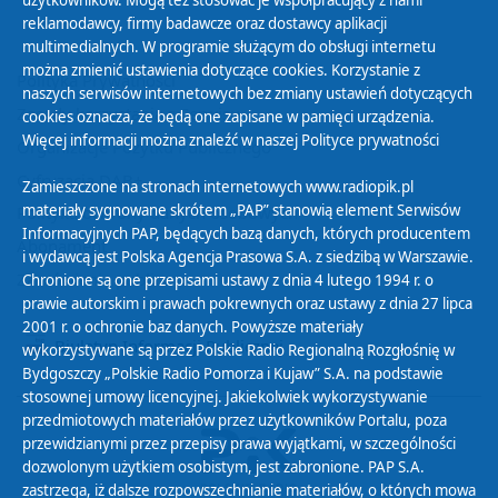
użytkowników. Mogą też stosować je współpracujący z nami
reklamodawcy, firmy badawcze oraz dostawcy aplikacji
multimedialnych. W programie służącym do obsługi internetu
można zmienić ustawienia dotyczące cookies. Korzystanie z
Polityka Prywatności
naszych serwisów internetowych bez zmiany ustawień dotyczących
Zasady korzystania z Serwisu
cookies oznacza, że będą one zapisane w pamięci urządzenia.
Więcej informacji można znaleźć w naszej
Polityce prywatności
Organizacje Pożytku Publicznego
Cyfryzacja DAB+
Zamieszczone na stronach internetowych www.radiopik.pl
materiały sygnowane skrótem „PAP” stanowią element Serwisów
Polityka ochrony danych osobowych
Informacyjnych PAP, będących bazą danych, których producentem
Abonament
i wydawcą jest Polska Agencja Prasowa S.A. z siedzibą w Warszawie.
Zamówienia publiczne
Chronione są one przepisami ustawy z dnia 4 lutego 1994 r. o
prawie autorskim i prawach pokrewnych oraz ustawy z dnia 27 lipca
2001 r. o ochronie baz danych. Powyższe materiały
Biuletyn Informacji Publicznej
wykorzystywane są przez Polskie Radio Regionalną Rozgłośnię w
Bydgoszczy „Polskie Radio Pomorza i Kujaw” S.A. na podstawie
stosownej umowy licencyjnej. Jakiekolwiek wykorzystywanie
przedmiotowych materiałów przez użytkowników Portalu, poza
przewidzianymi przez przepisy prawa wyjątkami, w szczególności
dozwolonym użytkiem osobistym, jest zabronione. PAP S.A.
zastrzega, iż dalsze rozpowszechnianie materiałów, o których mowa