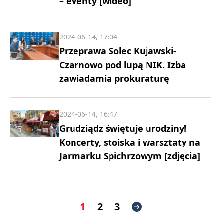
– eventy [wideo]
2024-06-14, 17:04
Przeprawa Solec Kujawski-
Czarnowo pod lupą NIK. Izba
zawiadamia prokuraturę
2024-06-14, 16:47
Grudziądz świętuje urodziny!
Koncerty, stoiska i warsztaty na
Jarmarku Spichrzowym [zdjęcia]
1
2
3