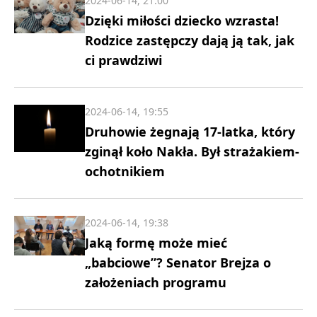
2024-06-14, 21:00
Dzięki miłości dziecko wzrasta!
Rodzice zastępczy dają ją tak, jak
ci prawdziwi
2024-06-14, 19:55
Druhowie żegnają 17-latka, który
zginął koło Nakła. Był strażakiem-
ochotnikiem
2024-06-14, 19:38
Jaką formę może mieć
„babciowe”? Senator Brejza o
założeniach programu