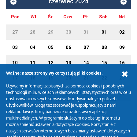
czerwiec 2024
Pon.
Wt.
Śr.
Czw.
Pt.
Sob.
Nd.
27
28
29
30
31
01
02
03
04
05
06
07
08
09
10
11
12
13
14
15
16
Ważne: nasze strony wykorzystują pliki cookies.
17
18
19
20
21
22
23
Używamy informacji zapisanych za pomocą cookies i podobnych
technologii m.in. w celach reklamowych i statystycznych oraz w celu
24
25
26
27
28
29
30
dostosowania naszych serwisów do indywidualnych potrzeb
użytkowników. Mogą też stosować je współpracujący z nami
reklamodawcy, firmy badawcze oraz dostawcy aplikacji
multimedialnych. W programie służącym do obsługi internetu
można zmienić ustawienia dotyczące cookies. Korzystanie z
Polityka Prywatności
naszych serwisów internetowych bez zmiany ustawień dotyczących
Zasady korzystania z Serwisu