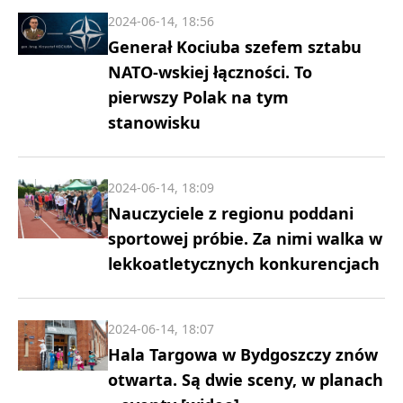
2024-06-14, 18:56
Generał Kociuba szefem sztabu
NATO-wskiej łączności. To
pierwszy Polak na tym
stanowisku
2024-06-14, 18:09
Nauczyciele z regionu poddani
sportowej próbie. Za nimi walka w
lekkoatletycznych konkurencjach
2024-06-14, 18:07
Hala Targowa w Bydgoszczy znów
otwarta. Są dwie sceny, w planach