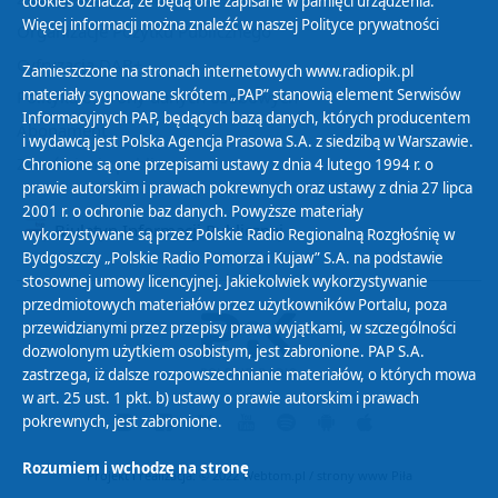
cookies oznacza, że będą one zapisane w pamięci urządzenia.
Więcej informacji można znaleźć w naszej
Polityce prywatności
Organizacje Pożytku Publicznego
Cyfryzacja DAB+
Zamieszczone na stronach internetowych www.radiopik.pl
materiały sygnowane skrótem „PAP” stanowią element Serwisów
Polityka ochrony danych osobowych
Informacyjnych PAP, będących bazą danych, których producentem
Abonament
i wydawcą jest Polska Agencja Prasowa S.A. z siedzibą w Warszawie.
Zamówienia publiczne
Chronione są one przepisami ustawy z dnia 4 lutego 1994 r. o
prawie autorskim i prawach pokrewnych oraz ustawy z dnia 27 lipca
2001 r. o ochronie baz danych. Powyższe materiały
Biuletyn Informacji Publicznej
wykorzystywane są przez Polskie Radio Regionalną Rozgłośnię w
Bydgoszczy „Polskie Radio Pomorza i Kujaw” S.A. na podstawie
stosownej umowy licencyjnej. Jakiekolwiek wykorzystywanie
przedmiotowych materiałów przez użytkowników Portalu, poza
przewidzianymi przez przepisy prawa wyjątkami, w szczególności
dozwolonym użytkiem osobistym, jest zabronione. PAP S.A.
zastrzega, iż dalsze rozpowszechnianie materiałów, o których mowa
w art. 25 ust. 1 pkt. b) ustawy o prawie autorskim i prawach
pokrewnych, jest zabronione.
Rozumiem i wchodzę na stronę
Projekt i realizacja: © 2022
Webtom.pl
/
strony www Piła