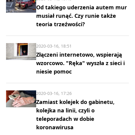
Od takiego uderzenia autem mur
musiał runąć. Czy runie także
teoria trzeźwości?
2020-03-16, 18:51
Złączeni internetowo, wspierają
wzorcowo. "Ręka" wyszła z sieci i
niesie pomoc
2020-03-16, 17:26
Zamiast kolejek do gabinetu,
kolejka na linii, czyli o
teleporadach w dobie
koronawirusa