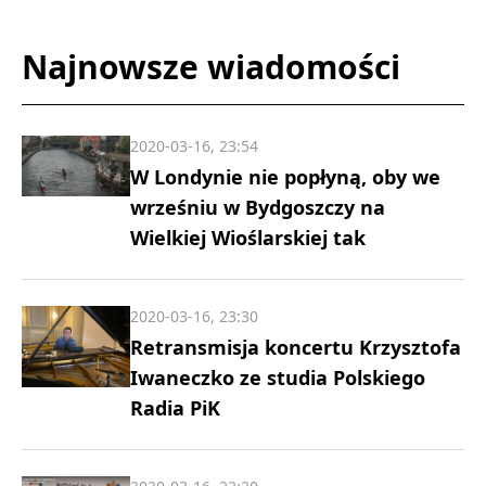
Najnowsze wiadomości
2020-03-16, 23:54
W Londynie nie popłyną, oby we
wrześniu w Bydgoszczy na
Wielkiej Wioślarskiej tak
2020-03-16, 23:30
Retransmisja koncertu Krzysztofa
Iwaneczko ze studia Polskiego
Radia PiK