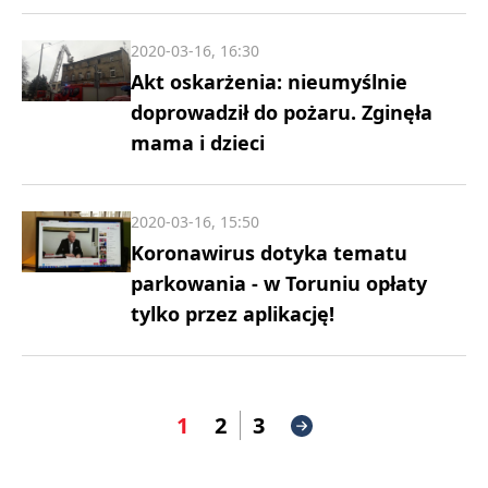
2020-03-16, 16:30
Akt oskarżenia: nieumyślnie
doprowadził do pożaru. Zginęła
mama i dzieci
2020-03-16, 15:50
Koronawirus dotyka tematu
parkowania - w Toruniu opłaty
tylko przez aplikację!
1
2
3