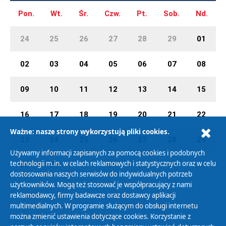
Pon.
Wt.
Śr.
Czw.
Pt.
Sob.
Nd.
24
25
26
27
28
29
01
02
03
04
05
06
07
08
09
10
11
12
13
14
15
16
17
18
19
20
21
22
Ważne: nasze strony wykorzystują pliki cookies.
23
24
25
26
27
28
29
Używamy informacji zapisanych za pomocą cookies i podobnych
technologii m.in. w celach reklamowych i statystycznych oraz w celu
30
31
01
02
03
04
05
dostosowania naszych serwisów do indywidualnych potrzeb
użytkowników. Mogą też stosować je współpracujący z nami
reklamodawcy, firmy badawcze oraz dostawcy aplikacji
multimedialnych. W programie służącym do obsługi internetu
można zmienić ustawienia dotyczące cookies. Korzystanie z
Polityka Prywatności