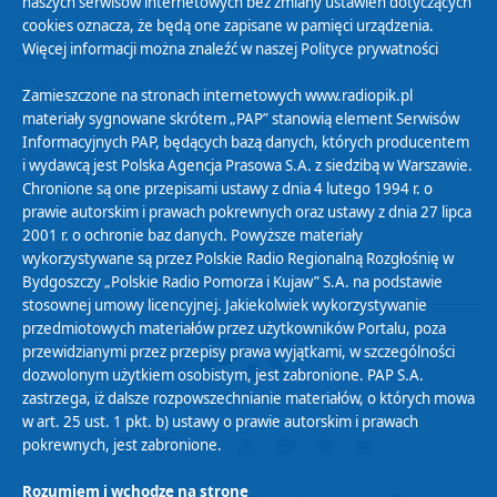
naszych serwisów internetowych bez zmiany ustawień dotyczących
Zasady korzystania z Serwisu
cookies oznacza, że będą one zapisane w pamięci urządzenia.
Więcej informacji można znaleźć w naszej
Polityce prywatności
Organizacje Pożytku Publicznego
Cyfryzacja DAB+
Zamieszczone na stronach internetowych www.radiopik.pl
materiały sygnowane skrótem „PAP” stanowią element Serwisów
Polityka ochrony danych osobowych
Informacyjnych PAP, będących bazą danych, których producentem
Abonament
i wydawcą jest Polska Agencja Prasowa S.A. z siedzibą w Warszawie.
Zamówienia publiczne
Chronione są one przepisami ustawy z dnia 4 lutego 1994 r. o
prawie autorskim i prawach pokrewnych oraz ustawy z dnia 27 lipca
2001 r. o ochronie baz danych. Powyższe materiały
Biuletyn Informacji Publicznej
wykorzystywane są przez Polskie Radio Regionalną Rozgłośnię w
Bydgoszczy „Polskie Radio Pomorza i Kujaw” S.A. na podstawie
stosownej umowy licencyjnej. Jakiekolwiek wykorzystywanie
przedmiotowych materiałów przez użytkowników Portalu, poza
przewidzianymi przez przepisy prawa wyjątkami, w szczególności
dozwolonym użytkiem osobistym, jest zabronione. PAP S.A.
zastrzega, iż dalsze rozpowszechnianie materiałów, o których mowa
w art. 25 ust. 1 pkt. b) ustawy o prawie autorskim i prawach
pokrewnych, jest zabronione.
Rozumiem i wchodzę na stronę