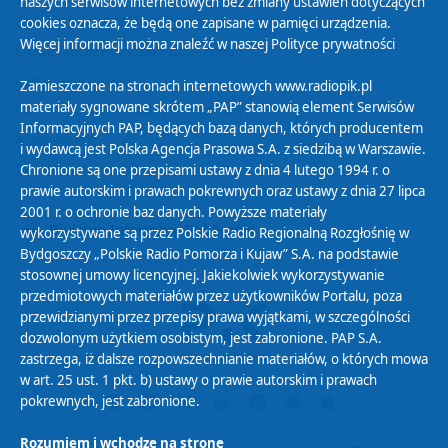
naszych serwisów internetowych bez zmiany ustawień dotyczących
Zasady korzystania z Serwisu
cookies oznacza, że będą one zapisane w pamięci urządzenia.
Więcej informacji można znaleźć w naszej
Polityce prywatności
Organizacje Pożytku Publicznego
Cyfryzacja DAB+
Zamieszczone na stronach internetowych www.radiopik.pl
materiały sygnowane skrótem „PAP” stanowią element Serwisów
Polityka ochrony danych osobowych
Informacyjnych PAP, będących bazą danych, których producentem
Abonament
i wydawcą jest Polska Agencja Prasowa S.A. z siedzibą w Warszawie.
Zamówienia publiczne
Chronione są one przepisami ustawy z dnia 4 lutego 1994 r. o
prawie autorskim i prawach pokrewnych oraz ustawy z dnia 27 lipca
2001 r. o ochronie baz danych. Powyższe materiały
Biuletyn Informacji Publicznej
wykorzystywane są przez Polskie Radio Regionalną Rozgłośnię w
Bydgoszczy „Polskie Radio Pomorza i Kujaw” S.A. na podstawie
stosownej umowy licencyjnej. Jakiekolwiek wykorzystywanie
przedmiotowych materiałów przez użytkowników Portalu, poza
przewidzianymi przez przepisy prawa wyjątkami, w szczególności
dozwolonym użytkiem osobistym, jest zabronione. PAP S.A.
zastrzega, iż dalsze rozpowszechnianie materiałów, o których mowa
w art. 25 ust. 1 pkt. b) ustawy o prawie autorskim i prawach
pokrewnych, jest zabronione.
Rozumiem i wchodzę na stronę