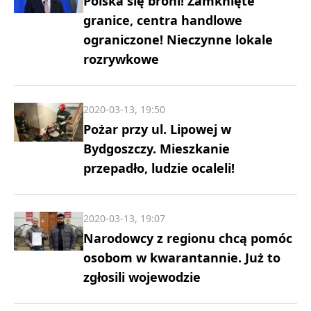
Polska się broni! Zamknięte
granice, centra handlowe
ograniczone! Nieczynne lokale
rozrywkowe
2020-03-13, 19:50
Pożar przy ul. Lipowej w
Bydgoszczy. Mieszkanie
przepadło, ludzie ocaleli!
2020-03-13, 19:07
Narodowcy z regionu chcą pomóc
osobom w kwarantannie. Już to
zgłosili wojewodzie