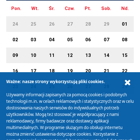
Pon.
Wt.
Śr.
Czw.
Pt.
Sob.
Nd.
24
25
26
27
28
29
01
02
03
04
05
06
07
08
09
10
11
12
13
14
15
16
17
18
19
20
21
22
Ważne: nasze strony wykorzystują pliki cookies.
23
24
25
26
27
28
29
Używamy informacji zapisanych za pomocą cookies i podobnych
technologii m.in. w celach reklamowych i statystycznych oraz w celu
30
31
01
02
03
04
05
dostosowania naszych serwisów do indywidualnych potrzeb
użytkowników. Mogą też stosować je współpracujący z nami
reklamodawcy, firmy badawcze oraz dostawcy aplikacji
multimedialnych. W programie służącym do obsługi internetu
można zmienić ustawienia dotyczące cookies. Korzystanie z
Polityka Prywatności