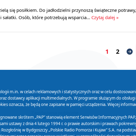
zielą się posiłkiem. Do jadłodzielni przynoszą świąteczne potrawy
 i sałatki. Osób, które potrzebują wsparcia…
Czytaj dalej »
1
2
logii m.in. w celach reklamowych i statystycznych oraz w celu dostosow
 Serwisu
Organizacje Pożytku
Cyfryzacja D
raz dostawcy aplikacji multimedialnych. W programie służącym do obsługi
Publicznego
ies oznacza, że będą one zapisane w pamięci urządzenia. Więcej informac
Zamówienia publiczne
sygnowane skrótem „PAP” stanowią element Serwisów Informacyjnych PAP,
ami ustawy z dnia 4 lutego 1994 r. o prawie autorskim i prawach pokrewnyc
 Rozgłośnię w Bydgoszczy „Polskie Radio Pomorza i Kujaw” S.A. na podsta