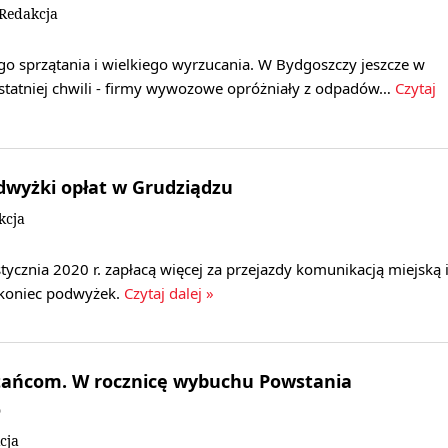
/Redakcja
go sprzątania i wielkiego wyrzucania. W Bydgoszczy jeszcze w
ostatniej chwili - firmy wywozowe opróżniały z odpadów…
Czytaj
wyżki opłat w Grudziądzu
kcja
tycznia 2020 r. zapłacą więcej za przejazdy komunikacją miejską 
 koniec podwyżek.
Czytaj dalej »
tańcom. W rocznicę wybuchu Powstania
o
cja