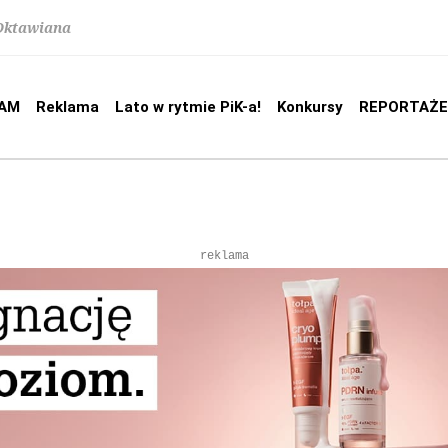
 Oktawiana
AM
Reklama
Lato w rytmie PiK-a!
Konkursy
REPORTAŻE
reklama