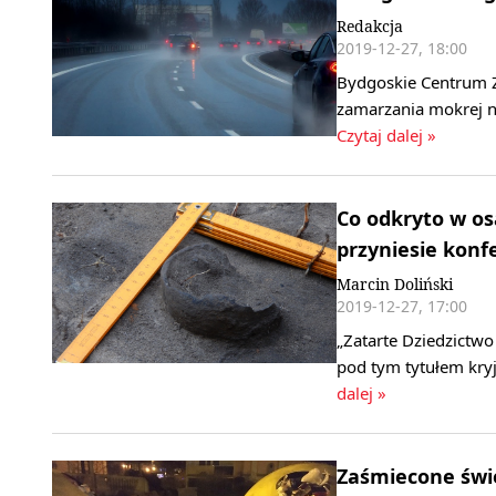
Redakcja
2019-12-27, 18:00
Bydgoskie Centrum 
zamarzania mokrej n
Czytaj dalej »
Co odkryto w os
przyniesie konf
Marcin Doliński
2019-12-27, 17:00
„Zatarte Dziedzictwo
pod tym tytułem kry
dalej »
Zaśmiecone świę