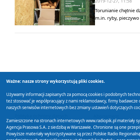
2019-12-27, 11:58
Torunianie chętnie d
m.in. ryby, pieczywo
Ważne: nasze strony wykorzystują pliki cookies.
Używamy informacji zapisanych za pomocą cookies i podobnych techno
Polityka Prywatności
Zasady korzystania z
też stosować je współpracujący z nami reklamodawcy, firmy badawcze o
naszych serwisów internetowych bez zmiany ustawień dotyczących cook
Polityka ochrony danych
Abonament
Zamieszczone na stronach internetowych www.radiopik.pl materiały 
osobowych
Agencja Prasowa S.A. z siedzibą w Warszawie. Chronione są one przepis
Powyższe materiały wykorzystywane są przez Polskie Radio Regionalną