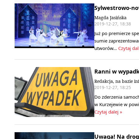
Sylwestrowo-no
Magda Jasińska
2019-12-27, 18:38
Już po premierze sp
sumie zaprezentowa
utworów…
Czytaj dal
Ranni w wypadku
Redakcja, na bazie i
2019-12-27, 18:25
Do zderzenia samoch
w Kurzejewie w powi
Czytaj dalej »
Uwaga! Na droga