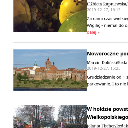
Elżbieta Rupniewska
2019-12-27, 16:15
Za nami czas wielkie
Wigilię - niemal do 
dalej »
Noworoczne pod
Marcin Doliński/Reda
2019-12-27, 15:25
Grudziądzanie od 1 s
parkowanie. I to nie
W hołdzie pows
Wielkopolskieg
Jolanta Fischer/Redak