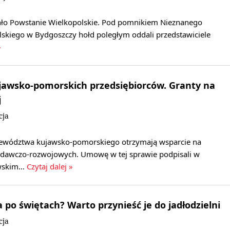
ło Powstanie Wielkopolskie. Pod pomnikiem Nieznanego
skiego w Bydgoszczy hołd poległym oddali przedstawiciele
»
jawsko-pomorskich przedsiębiorców. Granty na
j
cja
jewództwa kujawsko-pomorskiego otrzymają wsparcie na
adawczo-rozwojowych. Umowę w tej sprawie podpisali w
owskim…
Czytaj dalej »
 po świętach? Warto przynieść je do jadłodzielni
cja