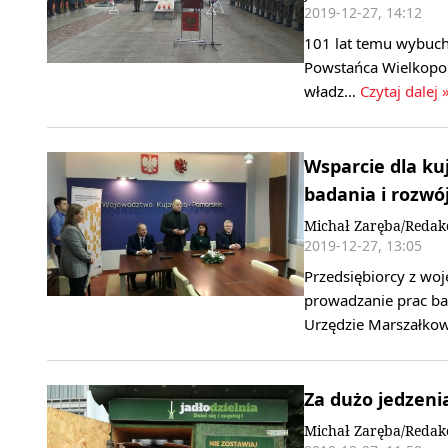
2019-12-27, 14:12
101 lat temu wybuch
Powstańca Wielkopol
władz…
Czytaj dalej 
Wsparcie dla ku
badania i rozwó
Michał Zaręba/Redak
2019-12-27, 13:05
Przedsiębiorcy z wo
prowadzanie prac b
Urzędzie Marszałk
Za dużo jedzenia
Michał Zaręba/Redak