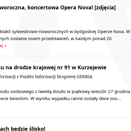
woroczna, koncertowa Opera Nova! [zdjęcia]
ektakli sylwestrowo-noworocznych w bydgoskiej Operze Nova. W
nych zostanie osiem przedstawień, w każdym ponad 20
ej »
 na drodze krajowej nr 91 w Kurzejewie
nformacji z Punktu Informacji Drogowej GDDKiA
odu osobowego z lawetą doszło w piątkowy wieczór 27 grudnia
ecie świeckim. W wyniku wypadku ranne zostały dwie oso…
ch będzie ślisko!