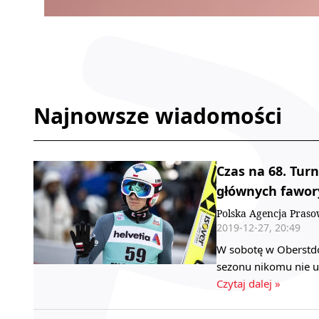
Najnowsze wiadomości
Czas na 68. Tur
głównych fawor
Polska Agencja Praso
2019-12-27, 20:49
W sobotę w Oberstdor
sezonu nikomu nie u
Czytaj dalej »