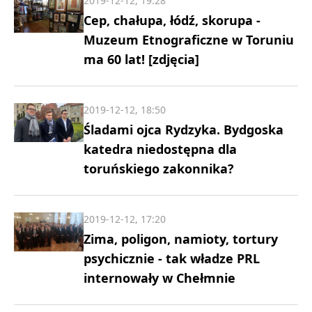
2019-12-12, 19:28
Cep, chałupa, łódź, skorupa -
Muzeum Etnograficzne w Toruniu
ma 60 lat! [zdjęcia]
2019-12-12, 18:50
Śladami ojca Rydzyka. Bydgoska
katedra niedostępna dla
toruńskiego zakonnika?
2019-12-12, 17:20
Zima, poligon, namioty, tortury
psychicznie - tak władze PRL
internowały w Chełmnie