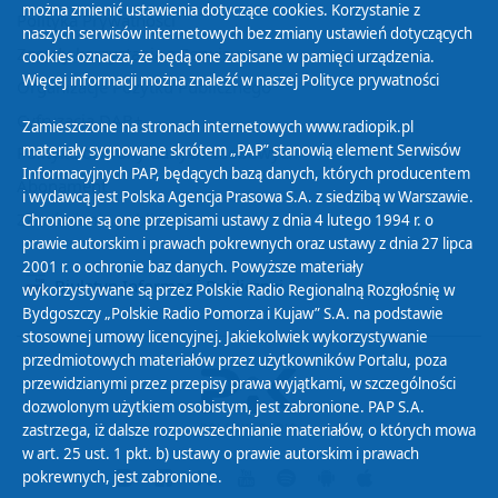
można zmienić ustawienia dotyczące cookies. Korzystanie z
Polityka Prywatności
naszych serwisów internetowych bez zmiany ustawień dotyczących
Zasady korzystania z Serwisu
cookies oznacza, że będą one zapisane w pamięci urządzenia.
Więcej informacji można znaleźć w naszej
Polityce prywatności
Organizacje Pożytku Publicznego
Cyfryzacja DAB+
Zamieszczone na stronach internetowych www.radiopik.pl
materiały sygnowane skrótem „PAP” stanowią element Serwisów
Polityka ochrony danych osobowych
Informacyjnych PAP, będących bazą danych, których producentem
Abonament
i wydawcą jest Polska Agencja Prasowa S.A. z siedzibą w Warszawie.
Zamówienia publiczne
Chronione są one przepisami ustawy z dnia 4 lutego 1994 r. o
prawie autorskim i prawach pokrewnych oraz ustawy z dnia 27 lipca
2001 r. o ochronie baz danych. Powyższe materiały
Biuletyn Informacji Publicznej
wykorzystywane są przez Polskie Radio Regionalną Rozgłośnię w
Bydgoszczy „Polskie Radio Pomorza i Kujaw” S.A. na podstawie
stosownej umowy licencyjnej. Jakiekolwiek wykorzystywanie
przedmiotowych materiałów przez użytkowników Portalu, poza
przewidzianymi przez przepisy prawa wyjątkami, w szczególności
dozwolonym użytkiem osobistym, jest zabronione. PAP S.A.
zastrzega, iż dalsze rozpowszechnianie materiałów, o których mowa
w art. 25 ust. 1 pkt. b) ustawy o prawie autorskim i prawach
pokrewnych, jest zabronione.