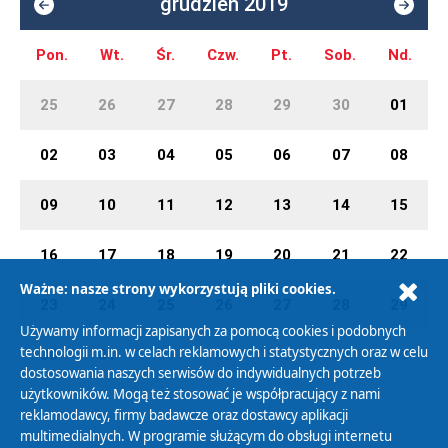
grudzień 2019
Pon.
Wt.
Śr.
Czw.
Pt.
Sob.
Nd.
25
26
27
28
29
30
01
02
03
04
05
06
07
08
09
10
11
12
13
14
15
16
17
18
19
20
21
22
Ważne: nasze strony wykorzystują pliki cookies.
23
24
25
26
27
28
29
Używamy informacji zapisanych za pomocą cookies i podobnych
technologii m.in. w celach reklamowych i statystycznych oraz w celu
30
31
01
02
03
04
05
dostosowania naszych serwisów do indywidualnych potrzeb
użytkowników. Mogą też stosować je współpracujący z nami
reklamodawcy, firmy badawcze oraz dostawcy aplikacji
multimedialnych. W programie służącym do obsługi internetu