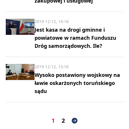
zakupowej i usługowej
2019-12-12, 14:18
Jest kasa na drogi gminne i
powiatowe w ramach Funduszu
Dróg samorządowych. Ile?
2019-12-12, 13:18
Wysoko postawiony wojskowy na
ławie oskarżonych toruńskiego
sądu
1
2