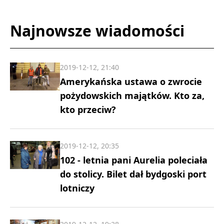
Najnowsze wiadomości
2019-12-12, 21:40
Amerykańska ustawa o zwrocie
pożydowskich majątków. Kto za,
kto przeciw?
2019-12-12, 20:35
102 - letnia pani Aurelia poleciała
do stolicy. Bilet dał bydgoski port
lotniczy