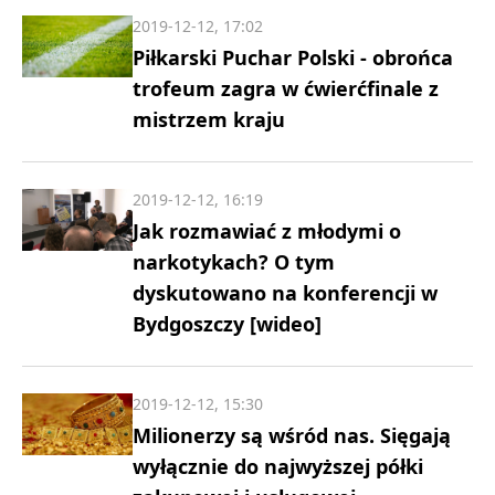
2019-12-12, 17:02
Piłkarski Puchar Polski - obrońca
trofeum zagra w ćwierćfinale z
mistrzem kraju
2019-12-12, 16:19
Jak rozmawiać z młodymi o
narkotykach? O tym
dyskutowano na konferencji w
Bydgoszczy [wideo]
2019-12-12, 15:30
Milionerzy są wśród nas. Sięgają
wyłącznie do najwyższej półki