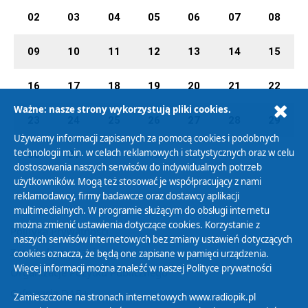
02
03
04
05
06
07
08
09
10
11
12
13
14
15
16
17
18
19
20
21
22
Ważne: nasze strony wykorzystują pliki cookies.
23
24
25
26
27
28
29
Używamy informacji zapisanych za pomocą cookies i podobnych
technologii m.in. w celach reklamowych i statystycznych oraz w celu
30
31
01
02
03
04
05
dostosowania naszych serwisów do indywidualnych potrzeb
użytkowników. Mogą też stosować je współpracujący z nami
reklamodawcy, firmy badawcze oraz dostawcy aplikacji
multimedialnych. W programie służącym do obsługi internetu
można zmienić ustawienia dotyczące cookies. Korzystanie z
Polityka Prywatności
naszych serwisów internetowych bez zmiany ustawień dotyczących
Zasady korzystania z Serwisu
cookies oznacza, że będą one zapisane w pamięci urządzenia.
Więcej informacji można znaleźć w naszej
Polityce prywatności
Organizacje Pożytku Publicznego
Cyfryzacja DAB+
Zamieszczone na stronach internetowych www.radiopik.pl