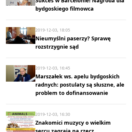
Sukces w Barcelonie! Nagroda dla
bydgoskiego filmowca
2019-12-03, 18:05
Nieumyślni paserzy? Sprawę
rozstrzygnie sąd
2019-12-03, 16:45
Marszałek ws. apelu bydgoskich
radnych: postulaty są słuszne, ale
problem to dofinansowanie
2019-12-03, 16:30
Znakomici muzycy o wielkim
sercu zagrają na rzecz