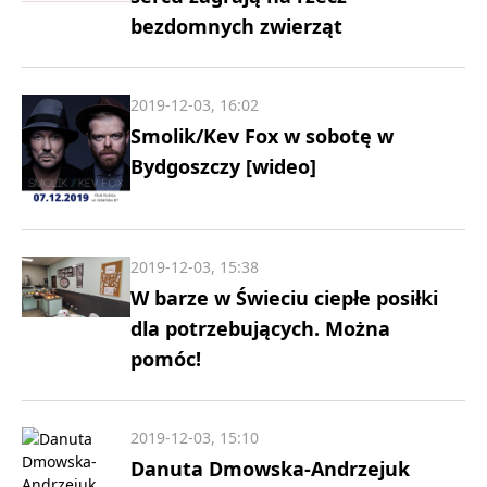
bezdomnych zwierząt
2019-12-03, 16:02
Smolik/Kev Fox w sobotę w
Bydgoszczy [wideo]
2019-12-03, 15:38
W barze w Świeciu ciepłe posiłki
dla potrzebujących. Można
pomóc!
2019-12-03, 15:10
Danuta Dmowska-Andrzejuk