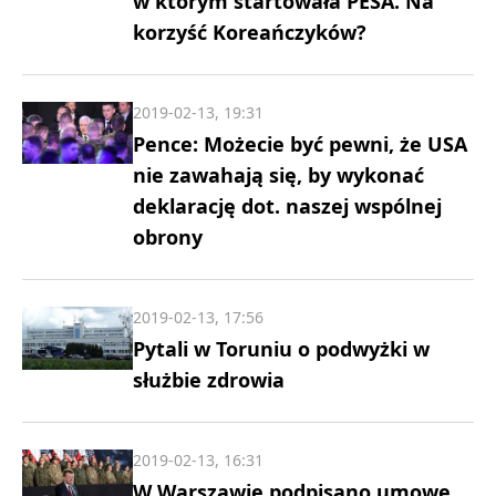
w którym startowała PESA. Na
korzyść Koreańczyków?
2019-02-13, 19:31
Pence: Możecie być pewni, że USA
nie zawahają się, by wykonać
deklarację dot. naszej wspólnej
obrony
2019-02-13, 17:56
Pytali w Toruniu o podwyżki w
służbie zdrowia
2019-02-13, 16:31
W Warszawie podpisano umowę