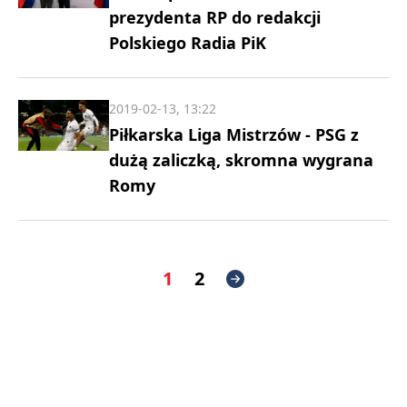
prezydenta RP do redakcji
Polskiego Radia PiK
2019-02-13, 13:22
Piłkarska Liga Mistrzów - PSG z
dużą zaliczką, skromna wygrana
Romy
1
2