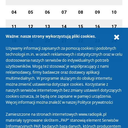
04
05
06
07
08
09
10
11
12
13
14
15
16
17
Ważne: nasze strony wykorzystują pliki cookies.
18
19
20
21
22
23
24
Używamy informacji zapisanych za pomocą cookies i podobnych
technologii m.in. w celach reklamowych i statystycznych oraz w celu
25
26
27
28
01
02
03
dostosowania naszych serwisów do indywidualnych potrzeb
użytkowników. Mogą też stosować je współpracujący z nami
reklamodawcy, firmy badawcze oraz dostawcy aplikacji
multimedialnych. W programie służącym do obsługi internetu
można zmienić ustawienia dotyczące cookies. Korzystanie z
Polityka Prywatności
naszych serwisów internetowych bez zmiany ustawień dotyczących
Zasady korzystania z Serwisu
cookies oznacza, że będą one zapisane w pamięci urządzenia.
Więcej informacji można znaleźć w naszej
Polityce prywatności
Organizacje Pożytku Publicznego
Cyfryzacja DAB+
Zamieszczone na stronach internetowych www.radiopik.pl
materiały sygnowane skrótem „PAP” stanowią element Serwisów
Polityka ochrony danych osobowych
Informacyjnych PAP, będących bazą danych, których producentem