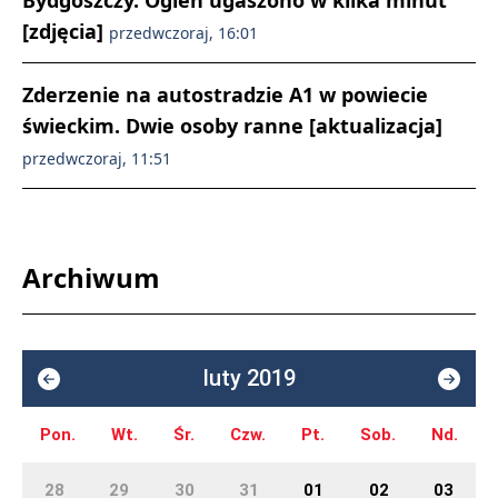
Bydgoszczy. Ogień ugaszono w kilka minut
[zdjęcia]
przedwczoraj, 16:01
Zderzenie na autostradzie A1 w powiecie
świeckim. Dwie osoby ranne [aktualizacja]
przedwczoraj, 11:51
Archiwum
luty 2019
Pon.
Wt.
Śr.
Czw.
Pt.
Sob.
Nd.
28
29
30
31
01
02
03