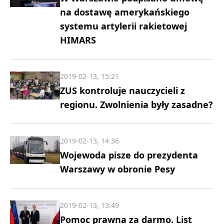
na dostawę amerykańskiego
systemu artylerii rakietowej
HIMARS
2019-02-13, 15:21
ZUS kontroluje nauczycieli z
regionu. Zwolnienia były zasadne?
2019-02-13, 14:36
Wojewoda pisze do prezydenta
Warszawy w obronie Pesy
2019-02-13, 13:49
Pomoc prawna za darmo. List