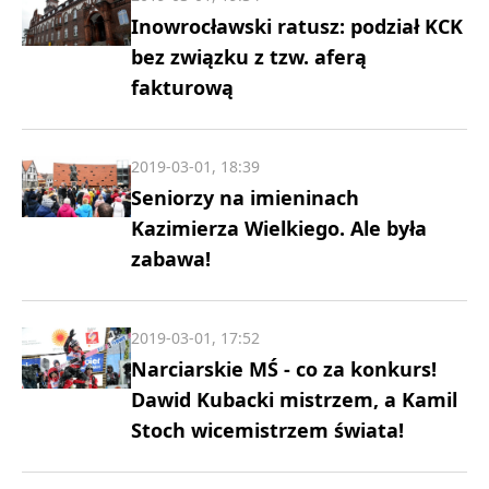
Inowrocławski ratusz: podział KCK
bez związku z tzw. aferą
fakturową
2019-03-01, 18:39
Seniorzy na imieninach
Kazimierza Wielkiego. Ale była
zabawa!
2019-03-01, 17:52
Narciarskie MŚ - co za konkurs!
Dawid Kubacki mistrzem, a Kamil
Stoch wicemistrzem świata!