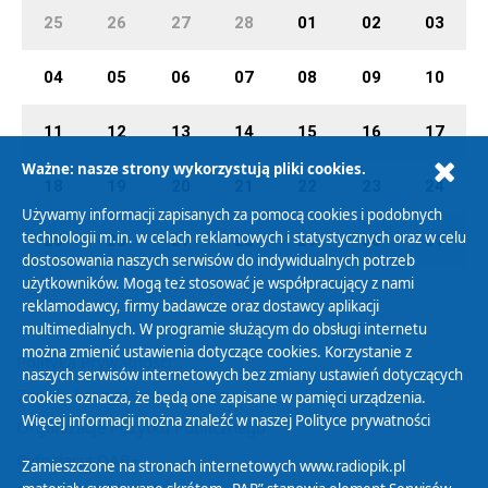
25
26
27
28
01
02
03
04
05
06
07
08
09
10
11
12
13
14
15
16
17
Ważne: nasze strony wykorzystują pliki cookies.
18
19
20
21
22
23
24
Używamy informacji zapisanych za pomocą cookies i podobnych
technologii m.in. w celach reklamowych i statystycznych oraz w celu
25
26
27
28
29
30
31
dostosowania naszych serwisów do indywidualnych potrzeb
użytkowników. Mogą też stosować je współpracujący z nami
reklamodawcy, firmy badawcze oraz dostawcy aplikacji
multimedialnych. W programie służącym do obsługi internetu
można zmienić ustawienia dotyczące cookies. Korzystanie z
Polityka Prywatności
naszych serwisów internetowych bez zmiany ustawień dotyczących
Zasady korzystania z Serwisu
cookies oznacza, że będą one zapisane w pamięci urządzenia.
Więcej informacji można znaleźć w naszej
Polityce prywatności
Organizacje Pożytku Publicznego
Cyfryzacja DAB+
Zamieszczone na stronach internetowych www.radiopik.pl