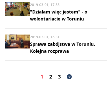
2019-03-01, 17:38
"Działam więc jestem" - o
wolontariacie w Toruniu
2019-03-01, 16:31
Sprawa zabójstwa w Toruniu.
Kolejna rozprawa
1
2
3