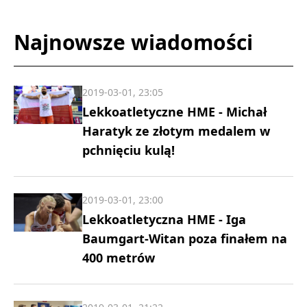
Najnowsze wiadomości
2019-03-01, 23:05
Lekkoatletyczne HME - Michał
Haratyk ze złotym medalem w
pchnięciu kulą!
2019-03-01, 23:00
Lekkoatletyczna HME - Iga
Baumgart-Witan poza finałem na
400 metrów