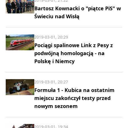
2019-03-01, 21:22
Bartosz Kownacki o "piątce PiS" w
Świeciu nad Wisłą
2019-03-01, 20:29
Pociągi spalinowe Link z Pesy z
podwójną homologacją - na
Polskę i Niemcy
2019-03-01, 20:27
Formuła 1 - Kubica na ostatnim
miejscu zakończył testy przed
nowym sezonem
2019-03-01, 19:34