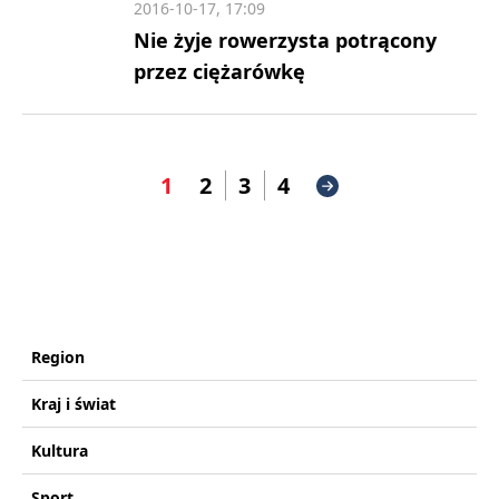
2016-10-17, 17:09
Nie żyje rowerzysta potrącony
przez ciężarówkę
1
2
3
4
Region
Kraj i świat
Kultura
Sport