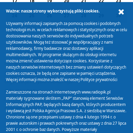
17
18
19
20
21
22
23
Ważne: nasze strony wykorzystują pliki cookies.
24
25
26
27
28
29
30
Używamy informacji zapisanych za pomocą cookies i podobnych
technologii m.in. w celach reklamowych i statystycznych oraz w celu
31
01
02
03
04
05
06
dostosowania naszych serwisów do indywidualnych potrzeb
użytkowników. Mogą też stosować je współpracujący z nami
reklamodawcy, firmy badawcze oraz dostawcy aplikacji
multimedialnych. W programie służącym do obsługi internetu
można zmienić ustawienia dotyczące cookies. Korzystanie z
Polityka Prywatności
naszych serwisów internetowych bez zmiany ustawień dotyczących
Zasady korzystania z Serwisu
cookies oznacza, że będą one zapisane w pamięci urządzenia.
Więcej informacji można znaleźć w naszej
Polityce prywatności
Organizacje Pożytku Publicznego
Cyfryzacja DAB+
Zamieszczone na stronach internetowych www.radiopik.pl
materiały sygnowane skrótem „PAP” stanowią element Serwisów
Polityka ochrony danych osobowych
Informacyjnych PAP, będących bazą danych, których producentem
Abonament
i wydawcą jest Polska Agencja Prasowa S.A. z siedzibą w Warszawie.
Zamówienia publiczne
Chronione są one przepisami ustawy z dnia 4 lutego 1994 r. o
prawie autorskim i prawach pokrewnych oraz ustawy z dnia 27 lipca
2001 r. o ochronie baz danych. Powyższe materiały