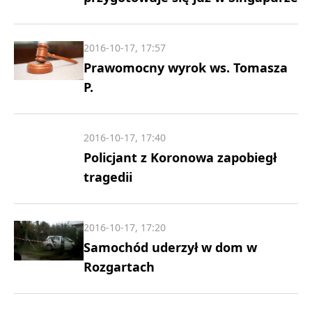
2016-10-17, 17:57
Prawomocny wyrok ws. Tomasza
P.
2016-10-17, 17:40
Policjant z Koronowa zapobiegł
tragedii
2016-10-17, 17:20
Samochód uderzył w dom w
Rozgartach