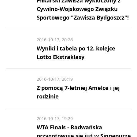
Piłkarski Zawisza wykluczony z
Cywilno-Wojskowego Związku
Sportowego "Zawisza Bydgoszcz"!
2016-10-17, 20:26
Wyniki i tabela po 12. kolejce
Lotto Ekstraklasy
2016-10-17, 20:19
Z pomocą 7-letniej Amelce i jej
rodzinie
2016-10-17, 19:29
WTA Finals - Radwańska
przygotowuje się już w Singapurze