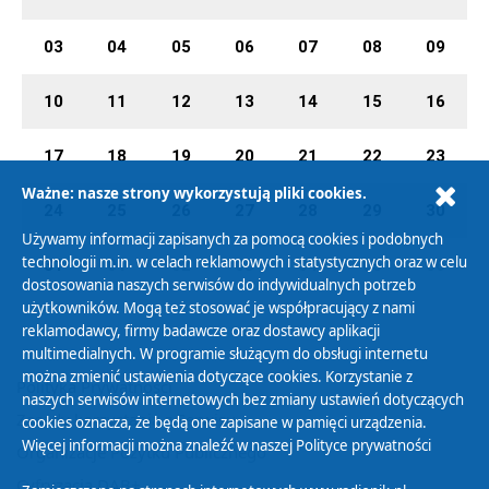
03
04
05
06
07
08
09
10
11
12
13
14
15
16
17
18
19
20
21
22
23
Ważne: nasze strony wykorzystują pliki cookies.
24
25
26
27
28
29
30
Używamy informacji zapisanych za pomocą cookies i podobnych
technologii m.in. w celach reklamowych i statystycznych oraz w celu
31
01
02
03
04
05
06
dostosowania naszych serwisów do indywidualnych potrzeb
użytkowników. Mogą też stosować je współpracujący z nami
reklamodawcy, firmy badawcze oraz dostawcy aplikacji
multimedialnych. W programie służącym do obsługi internetu
można zmienić ustawienia dotyczące cookies. Korzystanie z
Polityka Prywatności
naszych serwisów internetowych bez zmiany ustawień dotyczących
Zasady korzystania z Serwisu
cookies oznacza, że będą one zapisane w pamięci urządzenia.
Więcej informacji można znaleźć w naszej
Polityce prywatności
Organizacje Pożytku Publicznego
Cyfryzacja DAB+