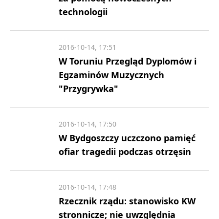
technologii
2016-10-14, 17:51
W Toruniu Przegląd Dyplomów i
Egzaminów Muzycznych
"Przygrywka"
2016-10-14, 17:50
W Bydgoszczy uczczono pamięć
ofiar tragedii podczas otrzęsin
2016-10-14, 17:48
Rzecznik rządu: stanowisko KW
stronnicze; nie uwzględnia