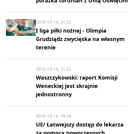
porażka torunian z Unią Oświęcim
2016-10-14, 21:22
I liga piłki nożnej - Olimpia
Grudziądz zwycięska na własnym
terenie
2016-10-14, 21:22
Waszczykowski: raport Komisji
Weneckiej jest skrajnie
jednostronny
2016-10-14, 19:26
UE/ Łatwiejszy dostęp do lekarza
za pomocą nowoczesnych