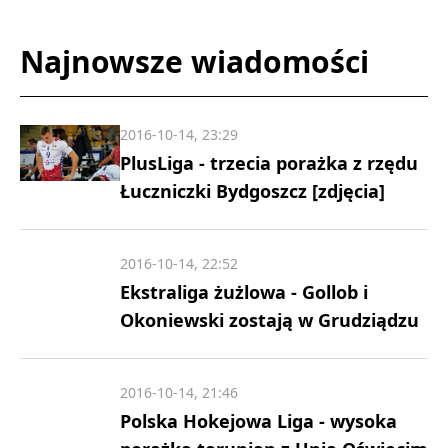
Najnowsze wiadomości
2016-10-14, 23:29
PlusLiga - trzecia porażka z rzędu
Łuczniczki Bydgoszcz [zdjęcia]
2016-10-14, 22:52
Ekstraliga żużlowa - Gollob i
Okoniewski zostają w Grudziądzu
2016-10-14, 21:46
Polska Hokejowa Liga - wysoka