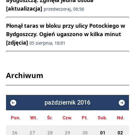
Bydgoszczą. Zginęła jedna osoba
[aktualizacja]
przedwczoraj, 06:56
Płonął taras w bloku przy ulicy Potockiego w
Bydgoszczy. Ogień ugaszono w kilka minut
[zdjęcia]
05 sierpnia, 16:01
Archiwum
październik 2016
Pon.
Wt.
Śr.
Czw.
Pt.
Sob.
Nd.
26
27
28
29
30
01
02