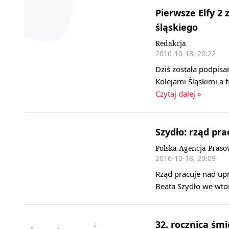
Pierwsze Elfy 2
śląskiego
Redakcja
2016-10-18, 20:22
Dziś została podpi
Kolejami Śląskimi a
Czytaj dalej »
Szydło: rząd p
Polska Agencja Pras
2016-10-18, 20:09
Rząd pracuje nad u
Beata Szydło we wto
32. rocznica śmi