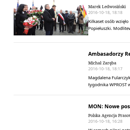
Marek Ledwosiński
2016-10-18, 18:18
Kilkaset osób wzięło
Popiełuszki. Modlit
Ambasadorzy R
Michał Zaręba
2016-10-18, 18:17
Magdalena Fularczyk
tygodnika WPROST w
MON: Nowe pos
Polska Agencja Pras
2016-10-18, 16:28
W ramach pilnej pot