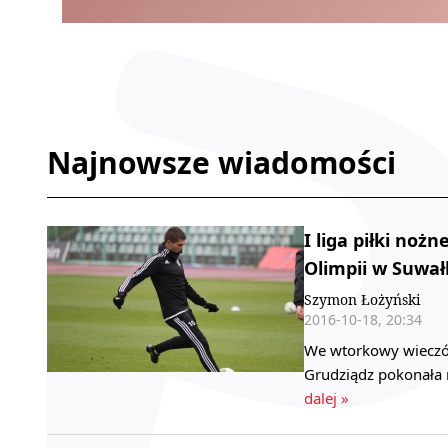
Najnowsze wiadomości
I liga piłki noż
Olimpii w Suwa
Szymon Łożyński
2016-10-18, 20:34
We wtorkowy wieczór 
Grudziądz pokonała 
dalej »