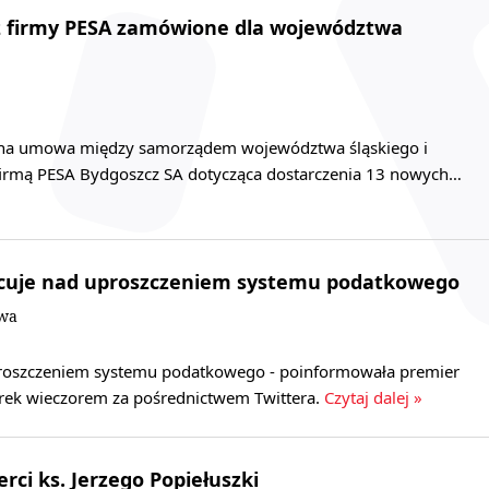
 z firmy PESA zamówione dla województwa
sana umowa między samorządem województwa śląskiego i
 firmą PESA Bydgoszcz SA dotycząca dostarczenia 13 nowych…
racuje nad uproszczeniem systemu podatkowego
owa
proszczeniem systemu podatkowego - poinformowała premier
rek wieczorem za pośrednictwem Twittera.
Czytaj dalej »
erci ks. Jerzego Popiełuszki