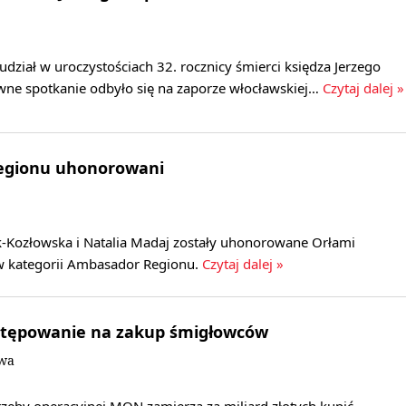
 udział w uroczystościach 32. rocznicy śmierci księdza Jerzego
ewne spotkanie odbyło się na zaporze włocławskiej…
Czytaj dalej »
egionu uhonorowani
-Kozłowska i Natalia Madaj zostały uhonorowane Orłami
 kategorii Ambasador Regionu.
Czytaj dalej »
tępowanie na zakup śmigłowców
owa
rzeby operacyjnej MON zamierza za miliard złotych kupić