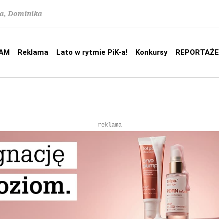
na, Dominika
AM
Reklama
Lato w rytmie PiK-a!
Konkursy
REPORTAŻE
reklama