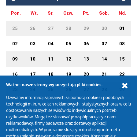
Pon.
Wt.
Śr.
Czw.
Pt.
Sob.
Nd.
25
26
27
28
29
30
01
02
03
04
05
06
07
08
09
10
11
12
13
14
15
16
17
18
19
20
21
22
Ważne: nasze strony wykorzystują pliki cookies.
23
24
25
26
27
28
29
Używamy informacji zapisanych za pomocą cookies i podobnych
technologii m.in. w celach reklamowych i statystycznych oraz w celu
30
31
01
02
03
04
05
dostosowania naszych serwisów do indywidualnych potrzeb
użytkowników. Mogą też stosować je współpracujący z nami
reklamodawcy, firmy badawcze oraz dostawcy aplikacji
multimedialnych. W programie służącym do obsługi internetu
można zmienić ustawienia dotyczące cookies. Korzystanie z