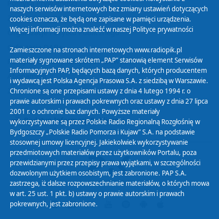
Polityka Prywatności
naszych serwisów internetowych bez zmiany ustawień dotyczących
Zasady korzystania z Serwisu
cookies oznacza, że będą one zapisane w pamięci urządzenia.
Więcej informacji można znaleźć w naszej
Polityce prywatności
Organizacje Pożytku Publicznego
Cyfryzacja DAB+
Zamieszczone na stronach internetowych www.radiopik.pl
materiały sygnowane skrótem „PAP” stanowią element Serwisów
Polityka ochrony danych osobowych
Informacyjnych PAP, będących bazą danych, których producentem
Abonament
i wydawcą jest Polska Agencja Prasowa S.A. z siedzibą w Warszawie.
Zamówienia publiczne
Chronione są one przepisami ustawy z dnia 4 lutego 1994 r. o
prawie autorskim i prawach pokrewnych oraz ustawy z dnia 27 lipca
2001 r. o ochronie baz danych. Powyższe materiały
Biuletyn Informacji Publicznej
wykorzystywane są przez Polskie Radio Regionalną Rozgłośnię w
Bydgoszczy „Polskie Radio Pomorza i Kujaw” S.A. na podstawie
stosownej umowy licencyjnej. Jakiekolwiek wykorzystywanie
przedmiotowych materiałów przez użytkowników Portalu, poza
przewidzianymi przez przepisy prawa wyjątkami, w szczególności
dozwolonym użytkiem osobistym, jest zabronione. PAP S.A.
zastrzega, iż dalsze rozpowszechnianie materiałów, o których mowa
w art. 25 ust. 1 pkt. b) ustawy o prawie autorskim i prawach
pokrewnych, jest zabronione.