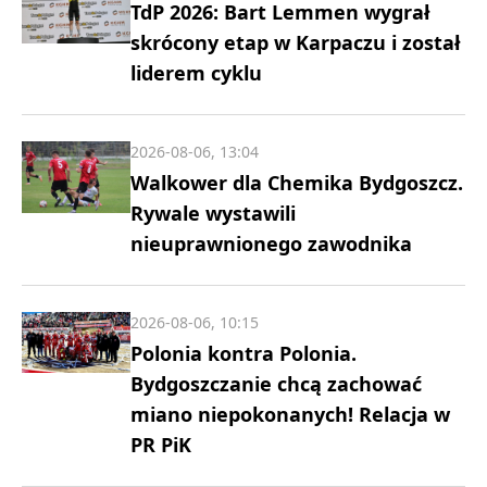
TdP 2026: Bart Lemmen wygrał
skrócony etap w Karpaczu i został
liderem cyklu
2026-08-06, 13:04
Walkower dla Chemika Bydgoszcz.
Rywale wystawili
nieuprawnionego zawodnika
2026-08-06, 10:15
Polonia kontra Polonia.
Bydgoszczanie chcą zachować
miano niepokonanych! Relacja w
PR PiK