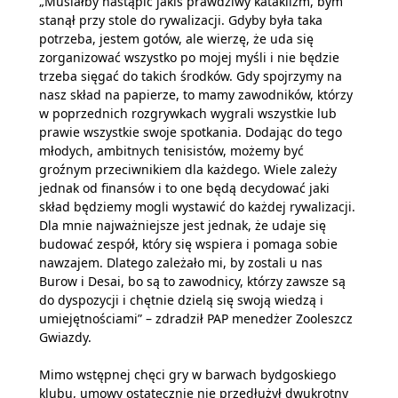
„Musiałby nastąpić jakiś prawdziwy kataklizm, bym
stanął przy stole do rywalizacji. Gdyby była taka
potrzeba, jestem gotów, ale wierzę, że uda się
zorganizować wszystko po mojej myśli i nie będzie
trzeba sięgać do takich środków. Gdy spojrzymy na
nasz skład na papierze, to mamy zawodników, którzy
w poprzednich rozgrywkach wygrali wszystkie lub
prawie wszystkie swoje spotkania. Dodając do tego
młodych, ambitnych tenisistów, możemy być
groźnym przeciwnikiem dla każdego. Wiele zależy
jednak od finansów i to one będą decydować jaki
skład będziemy mogli wystawić do każdej rywalizacji.
Dla mnie najważniejsze jest jednak, że udaje się
budować zespół, który się wspiera i pomaga sobie
nawzajem. Dlatego zależało mi, by zostali u nas
Burow i Desai, bo są to zawodnicy, którzy zawsze są
do dyspozycji i chętnie dzielą się swoją wiedzą i
umiejętnościami” – zdradził PAP menedżer Zooleszcz
Gwiazdy.
Mimo wstępnej chęci gry w barwach bydgoskiego
klubu, umowy ostatecznie nie przedłużył dwukrotny