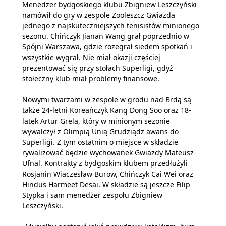
Menedżer bydgoskiego klubu Zbigniew Leszczyński
namówił do gry w zespole Zooleszcz Gwiazda
jednego z najskuteczniejszych tenisistów minionego
sezonu. Chińczyk Jianan Wang grał poprzednio w
Spójni Warszawa, gdzie rozegrał siedem spotkań i
wszystkie wygrał. Nie miał okazji częściej
prezentować się przy stołach Superligi, gdyż
stołeczny klub miał problemy finansowe.
Nowymi twarzami w zespole w grodu nad Brdą są
także 24-letni Koreańczyk Kang Dong Soo oraz 18-
latek Artur Grela, który w minionym sezonie
wywalczył z Olimpią Unią Grudziądz awans do
Superligi. Z tym ostatnim o miejsce w składzie
rywalizować będzie wychowanek Gwiazdy Mateusz
Ufnal. Kontrakty z bydgoskim klubem przedłużyli
Rosjanin Wiaczesław Burow, Chińczyk Cai Wei oraz
Hindus Harmeet Desai. W składzie są jeszcze Filip
Stypka i sam menedżer zespołu Zbigniew
Leszczyński.