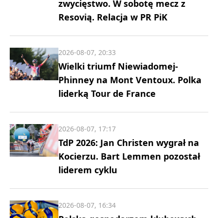
zwycięstwo. W sobotę mecz z
Resovią. Relacja w PR PiK
2026-08-07, 20:33
Wielki triumf Niewiadomej-
Phinney na Mont Ventoux. Polka
liderką Tour de France
2026-08-07, 17:17
TdP 2026: Jan Christen wygrał na
Kocierzu. Bart Lemmen pozostał
liderem cyklu
2026-08-07, 16:34