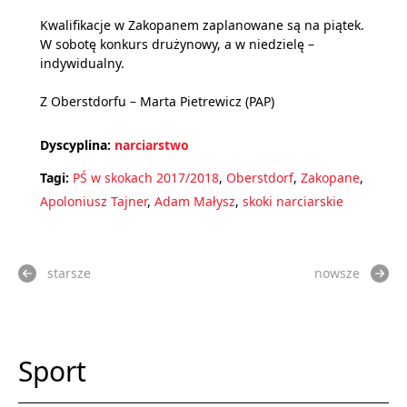
Kwalifikacje w Zakopanem zaplanowane są na piątek.
W sobotę konkurs drużynowy, a w niedzielę –
indywidualny.
Z Oberstdorfu – Marta Pietrewicz (PAP)
Dyscyplina:
narciarstwo
Tagi:
PŚ w skokach 2017/2018
,
Oberstdorf
,
Zakopane
,
Apoloniusz Tajner
,
Adam Małysz
,
skoki narciarskie
starsze
nowsze
Sport