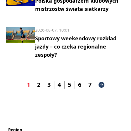
Polska gospodarzem klubowych
mistrzostw świata siatkarzy
2026-08-07, 10:01
Sportowy weekendowy rozkład
jazdy – co czeka regionalne
zespoły?
1
2
3
4
5
6
7
Region