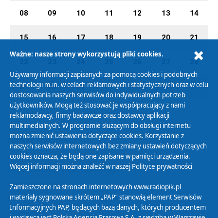
08
09
10
11
12
13
14
15
16
17
18
19
20
21
Ważne: nasze strony wykorzystują pliki cookies.
22
23
24
25
26
27
28
Używamy informacji zapisanych za pomocą cookies i podobnych
technologii m.in. w celach reklamowych i statystycznych oraz w celu
29
30
31
01
02
03
04
dostosowania naszych serwisów do indywidualnych potrzeb
użytkowników. Mogą też stosować je współpracujący z nami
reklamodawcy, firmy badawcze oraz dostawcy aplikacji
multimedialnych. W programie służącym do obsługi internetu
można zmienić ustawienia dotyczące cookies. Korzystanie z
Polityka Prywatności
naszych serwisów internetowych bez zmiany ustawień dotyczących
Zasady korzystania z Serwisu
cookies oznacza, że będą one zapisane w pamięci urządzenia.
Więcej informacji można znaleźć w naszej
Polityce prywatności
Organizacje Pożytku Publicznego
Cyfryzacja DAB+
Zamieszczone na stronach internetowych www.radiopik.pl
materiały sygnowane skrótem „PAP” stanowią element Serwisów
Polityka ochrony danych osobowych
Informacyjnych PAP, będących bazą danych, których producentem
Abonament
i wydawcą jest Polska Agencja Prasowa S.A. z siedzibą w Warszawie.