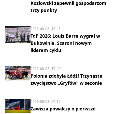
Kozłowski zapewnił gospodarzom
trzy punkty
2026-08-08, 18:45
TdP 2026: Louis Barre wygrał w
Bukowinie. Scaroni nowym
liderem cyklu
2026-08-08, 17:40
Polonia zdobyła Łódź! Trzynaste
zwycięstwo „Gryfów” w sezonie
2026-08-08, 07:15
Zawisza powalczy o pierwsze