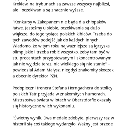
Krokiew, na trybunach są zawsze wszyscy najbliżsi,
ale i oczekiwania są znacznie wyższe.
"Konkursy w Zakopanem nie będą dla chłopaków
łatwe. Jesteśmy u siebie, oczekiwania są dużo
większe, do tego tysiące polskich kibiców. Trzeba do
tych zawodów podejść jak do każdych innych.
Wiadomo, że w tym roku najważniejsze są igrzyska
olimpijskie i trzeba robić wszystko, żeby tam być w
stu procentach przygotowanym i skoncentrowanym.
Jak nie wyjdzie teraz, nic wielkiego się nie stanie" –
powiedział Adam Małysz, niegdyś znakomity skoczek,
a obecnie dyrektor PZN.
Podopieczni trenera Stefana Horngachera do stolicy
polskich Tatr przyjadą w znakomitych humorach.
Mistrzostwa świata w lotach w Oberstdorfie okazały
się historyczne w ich wykonaniu.
"Świetny wynik. Dwa medale zdobyte, pierwszy raz w
historii się coś takiego wydarzyło. Ważny jest przede