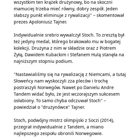
wszystkim ten krążek drużynowy, bo na skoczni
mamuciej trzeba mieć równy, dobry zespół. Jeden
słabszy punkt eliminuje z rywalizacji" – skomentował
prezes Apoloniusz Tajner.
Indywidualnie srebro wywalczył Stoch. To zresztą był
też jedyny medal, którego brakowało mu w bogatej
kolekcji. Drużyna z nim w składzie oraz z Piotrem
Żyłą, Dawidem Kubackim i Stefanem Hulą stanęła na
najniższym stopniu podium.
"Nastawialiśmy się na rywalizację z Niemcami, a tutaj
Słoweńcy nam wyskoczyli zza pleców i trochę
postraszyli Norwegów. Nawet po Danielu Andre
Tandem widać było, że jest wczorajszym sukcesem
osłabiony. To samo chyba odczuwał Stoch" –
powiedział o "drużynówce" Tajner.
Stoch, podwójny mistrz olimpijski z Soczi (2014),
przegrał indywidualnie z Tandem, a miano
najlepszego zespołu obronili Norwegowie.