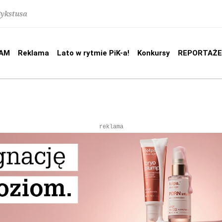
Sykstusa
AM
Reklama
Lato w rytmie PiK-a!
Konkursy
REPORTAŻE
reklama