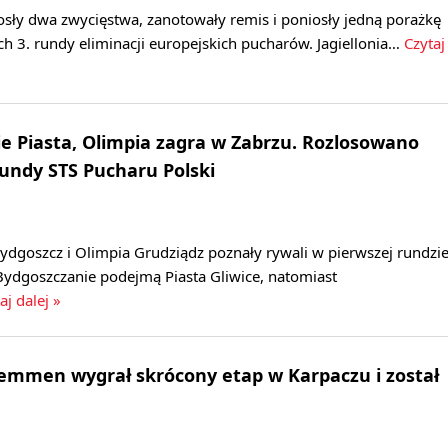
osły dwa zwycięstwa, zanotowały remis i poniosły jedną porażkę
h 3. rundy eliminacji europejskich pucharów. Jagiellonia…
Czytaj
 Piasta, Olimpia zagra w Zabrzu. Rozlosowano
rundy STS Pucharu Polski
dgoszcz i Olimpia Grudziądz poznały rywali w pierwszej rundzi
Bydgoszczanie podejmą Piasta Gliwice, natomiast
aj dalej »
Lemmen wygrał skrócony etap w Karpaczu i został