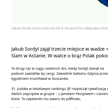
Jakub Sordyl trzeci podczas GS w Astanie/fot. wikipedia/chris
Jakub Sordyl zajął trzecie miejsce w wadze
Slam w Astanie. W walce o brąz Polak poko
To drugi raz w ciągu ostatnich dni, kiedy Sordyl stanął na
podium zawodów tej rangi. Zawodnik Galeonu Gdynia prze
tygodniem triumfował w Duszanbe.
31. judoka w światowym rankingu IJF rozpoczął rywalizację 
dwóch zwycięstw w grupie – z Jamalem Feizijewem i Lossen
Kone. To zapewniło mu awans do półfinału.