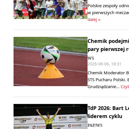
Polskie zespoły odni
w pierwszych meczac
dalej »
Chemik podejmie
pary pierwszej 
WS
2026-08-06, 18:31
Chemik Moderator By
STS Pucharu Polski. 
Grudziądzanie…
Czyt
TdP 2026: Bart 
liderem cyklu
PAP/WS