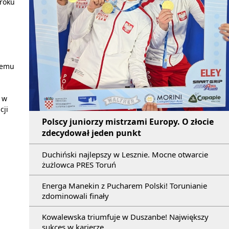
 roku
zemu
 w
cji
Polscy juniorzy mistrzami Europy. O złocie
zdecydował jeden punkt
Duchiński najlepszy w Lesznie. Mocne otwarcie
żużlowca PRES Toruń
Energa Manekin z Pucharem Polski! Torunianie
zdominowali finały
Kowalewska triumfuje w Duszanbe! Największy
sukces w karierze