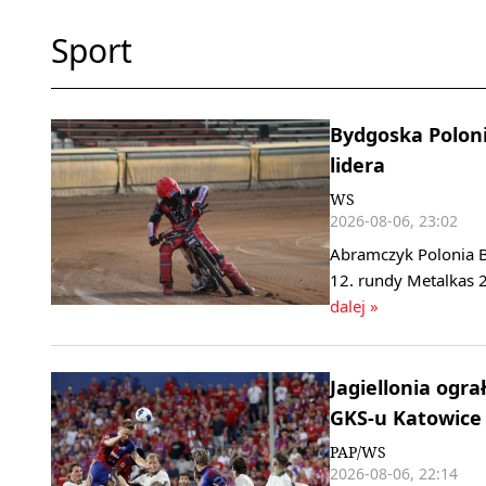
Sport
Bydgoska Polonia
lidera
WS
2026-08-06, 23:02
Abramczyk Polonia B
12. rundy Metalkas 2
dalej »
Jagiellonia ogra
GKS-u Katowice
PAP/WS
2026-08-06, 22:14