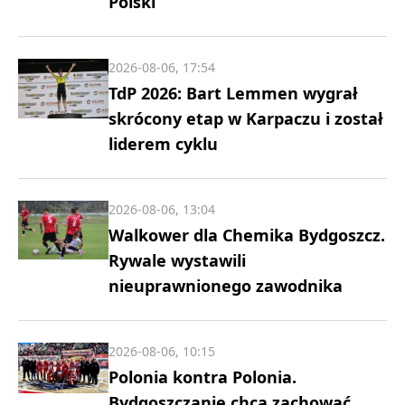
Polski
2026-08-06, 17:54
TdP 2026: Bart Lemmen wygrał
skrócony etap w Karpaczu i został
liderem cyklu
2026-08-06, 13:04
Walkower dla Chemika Bydgoszcz.
Rywale wystawili
nieuprawnionego zawodnika
2026-08-06, 10:15
Polonia kontra Polonia.
Bydgoszczanie chcą zachować