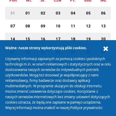
Pon.
Wt.
Śr.
Czw.
Pt.
Sob.
Nd.
31
01
02
03
04
05
06
07
08
09
10
11
12
13
14
15
16
17
18
19
20
Ważne: nasze strony wykorzystują pliki cookies.
21
22
23
24
25
26
27
Używamy informacji zapisanych za pomocą cookies i podobnych
technologii m.in. w celach reklamowych i statystycznych oraz w celu
28
29
30
31
01
02
03
dostosowania naszych serwisów do indywidualnych potrzeb
użytkowników. Mogą też stosować je współpracujący z nami
reklamodawcy, firmy badawcze oraz dostawcy aplikacji
multimedialnych. W programie służącym do obsługi internetu
można zmienić ustawienia dotyczące cookies. Korzystanie z
Polityka Prywatności
naszych serwisów internetowych bez zmiany ustawień dotyczących
Zasady korzystania z Serwisu
cookies oznacza, że będą one zapisane w pamięci urządzenia.
Więcej informacji można znaleźć w naszej
Polityce prywatności
Organizacje Pożytku Publicznego