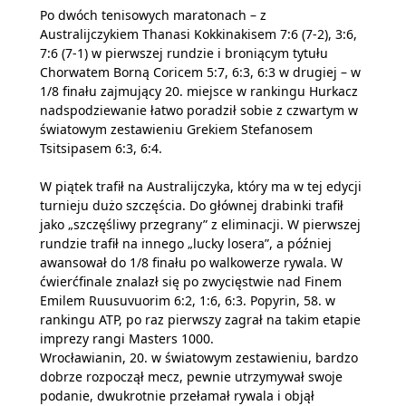
Po dwóch tenisowych maratonach – z
Australijczykiem Thanasi Kokkinakisem 7:6 (7-2), 3:6,
7:6 (7-1) w pierwszej rundzie i broniącym tytułu
Chorwatem Borną Coricem 5:7, 6:3, 6:3 w drugiej – w
1/8 finału zajmujący 20. miejsce w rankingu Hurkacz
nadspodziewanie łatwo poradził sobie z czwartym w
światowym zestawieniu Grekiem Stefanosem
Tsitsipasem 6:3, 6:4.
W piątek trafił na Australijczyka, który ma w tej edycji
turnieju dużo szczęścia. Do głównej drabinki trafił
jako „szczęśliwy przegrany” z eliminacji. W pierwszej
rundzie trafił na innego „lucky losera”, a później
awansował do 1/8 finału po walkowerze rywala. W
ćwierćfinale znalazł się po zwycięstwie nad Finem
Emilem Ruusuvuorim 6:2, 1:6, 6:3. Popyrin, 58. w
rankingu ATP, po raz pierwszy zagrał na takim etapie
imprezy rangi Masters 1000.
Wrocławianin, 20. w światowym zestawieniu, bardzo
dobrze rozpoczął mecz, pewnie utrzymywał swoje
podanie, dwukrotnie przełamał rywala i objął