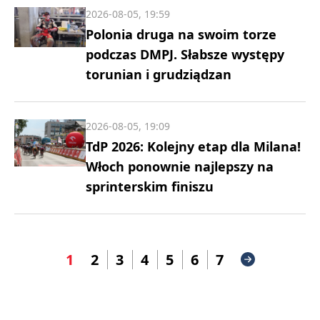
2026-08-05, 19:59
Polonia druga na swoim torze
podczas DMPJ. Słabsze występy
torunian i grudziądzan
2026-08-05, 19:09
TdP 2026: Kolejny etap dla Milana!
Włoch ponownie najlepszy na
sprinterskim finiszu
1
2
3
4
5
6
7