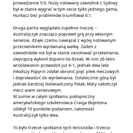
prowadzenie 5:0. Niżej notowany zawodnik z Sydney
był w stanie wygrać w tym secie tylko jednego gema,
Hurkacz bez problemów triumfował 6:1.
Druga partia wyglądała zupełnie inaczej –
Australijczyk znacząco poprawił grę przy własnym
serwisie, dzięki czemu nawiązał z wyżej notowanym
przeciwnikiem wyrównaną walkę. Żaden z
zawodników nie był w stanie zanotować przełamania,
zwycięzcę wyłonił dopiero tie-break. W nim 26-letni
wrocławianin prowadził już 6-1, jednak dwa lata
młodszy Popyrin zdołał obronić pięć piłek meczowych
i doprowadzić do wyrównania. Ostatecznie górą był
jednak bardziej doświadczony Polak, który zakończył
mecz asem serwisowym.
W sumie w całym spotkaniu podopieczny
amerykańskiego szkoleniowca Craiga Boyntona
zdobył 10 punktów podaniem, natomiast
Australijczyk tylko dwa.
To było trzecie spotkanie tych tenisistów i trzecia