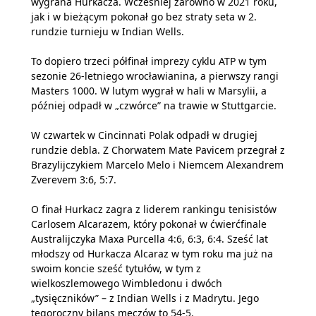
wygrana Hurkacza. Wcześniej zarówno w 2021 roku,
jak i w bieżącym pokonał go bez straty seta w 2.
rundzie turnieju w Indian Wells.
To dopiero trzeci półfinał imprezy cyklu ATP w tym
sezonie 26-letniego wrocławianina, a pierwszy rangi
Masters 1000. W lutym wygrał w hali w Marsylii, a
później odpadł w „czwórce” na trawie w Stuttgarcie.
W czwartek w Cincinnati Polak odpadł w drugiej
rundzie debla. Z Chorwatem Mate Pavicem przegrał z
Brazylijczykiem Marcelo Melo i Niemcem Alexandrem
Zverevem 3:6, 5:7.
O finał Hurkacz zagra z liderem rankingu tenisistów
Carlosem Alcarazem, który pokonał w ćwierćfinale
Australijczyka Maxa Purcella 4:6, 6:3, 6:4. Sześć lat
młodszy od Hurkacza Alcaraz w tym roku ma już na
swoim koncie sześć tytułów, w tym z
wielkoszlemowego Wimbledonu i dwóch
„tysięczników” – z Indian Wells i z Madrytu. Jego
tegoroczny bilans meczów to 54-5.