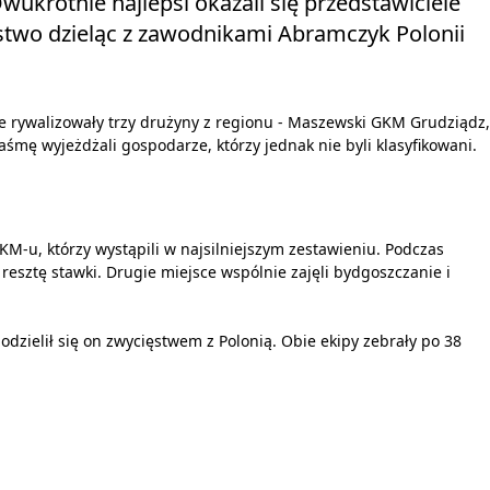
ukrotnie najlepsi okazali się przedstawiciele
two dzieląc z zawodnikami Abramczyk Polonii
le rywalizowały trzy drużyny z regionu - Maszewski GKM Grudziądz,
śmę wyjeżdżali gospodarze, którzy jednak nie byli klasyfikowani.
KM-u, którzy wystąpili w najsilniejszym zestawieniu. Podczas
sztę stawki. Drugie miejsce wspólnie zajęli bydgoszczanie i
dzielił się on zwycięstwem z Polonią. Obie ekipy zebrały po 38