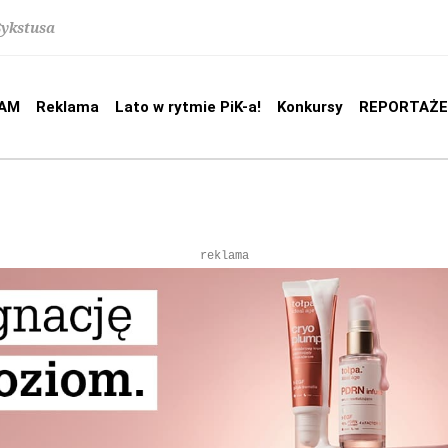
Sykstusa
AM
Reklama
Lato w rytmie PiK-a!
Konkursy
REPORTAŻE
reklama