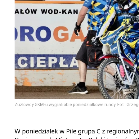
Żużlowcy GKM-u wygrali obie poniedziałkowe rundy. Fot.: Grze
W poniedziałek w Pile grupa C z regionalny