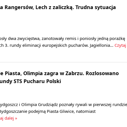
ła Rangersów, Lech z zaliczką. Trudna sytuacja
osły dwa zwycięstwa, zanotowały remis i poniosły jedną porażkę
h 3. rundy eliminacji europejskich pucharów. Jagiellonia…
Czytaj
 Piasta, Olimpia zagra w Zabrzu. Rozlosowano
rundy STS Pucharu Polski
dgoszcz i Olimpia Grudziądz poznały rywali w pierwszej rundzi
Bydgoszczanie podejmą Piasta Gliwice, natomiast
aj dalej »