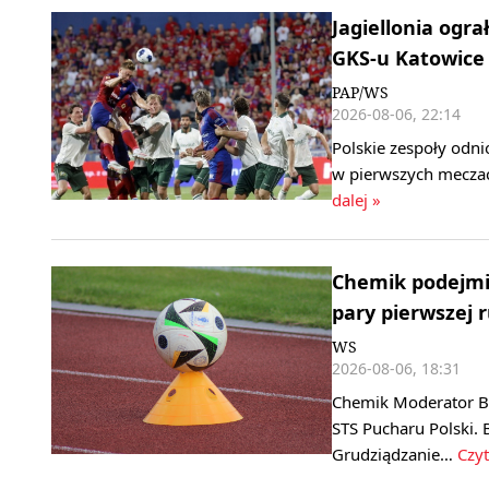
Jagiellonia ogra
GKS-u Katowice
PAP/WS
2026-08-06, 22:14
Polskie zespoły odni
w pierwszych meczac
dalej »
Chemik podejmie
pary pierwszej 
WS
2026-08-06, 18:31
Chemik Moderator By
STS Pucharu Polski. 
Grudziądzanie…
Czyt