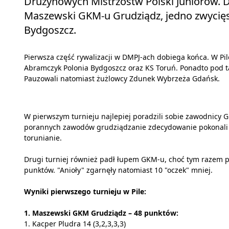
Drużynowych Mistrzostw Polski Juniorów. Dw
Maszewski GKM-u Grudziądz, jedno zwycięs
Bydgoszcz.
Pierwsza część rywalizacji w DMPJ-ach dobiega końca. W Pi
Abramczyk Polonia Bydgoszcz oraz KS Toruń. Ponadto pod ta
Pauzowali natomiast żużlowcy Zdunek Wybrzeża Gdańsk.
W pierwszym turnieju najlepiej poradzili sobie zawodnicy G
porannych zawodów grudziądzanie zdecydowanie pokonali re
torunianie.
Drugi turniej również padł łupem GKM-u, choć tym razem po
punktów. "Anioły" zgarnęły natomiast 10 "oczek" mniej.
Wyniki pierwszego turnieju w Pile:
1. Maszewski GKM Grudziądz – 48 punktów:
1. Kacper Pludra 14 (3,2,3,3,3)