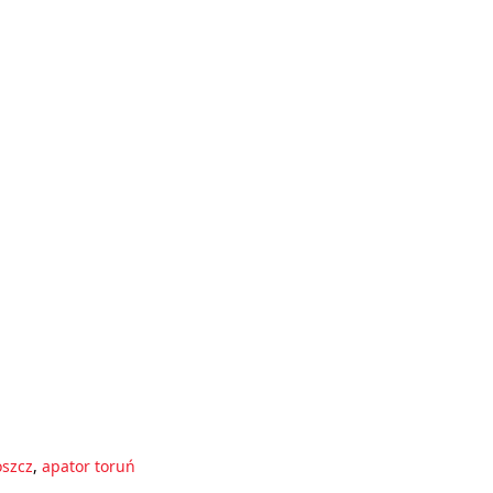
oszcz
,
apator toruń