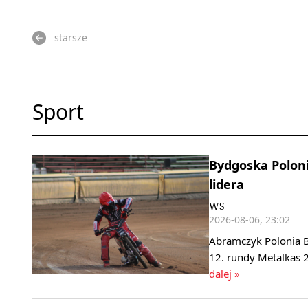
starsze
Sport
Bydgoska Polonia
lidera
WS
2026-08-06, 23:02
Abramczyk Polonia B
12. rundy Metalkas 2
dalej »