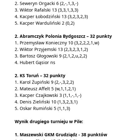
2. Seweryn Orgacki 6 (2,-,1,3,-)
3. Wiktor Rafalski 13 (3,3,1,3,3)
4. Kacper Łobodziński 13 (3,2,3,2,3)
5. Kacper Warduliński 2 (0,2)
2. Abramczyk Polonia Bydgoszcz – 32 punkty
1. Przemysław Konieczny 10 (3,2,2,2,1,w)
2. Wiktor Przyjemski 13 (2,3,2,3,1,2)
3. Bartosz Głogowski 9 (2,1,2,u,2,2)
4. Hubert Gąsior ns
2. KS Toruń – 32 punkty
1. Karol Żupiński 9 (2,-,3,2,2)
2. Mateusz Affelt 5 (w,1,1,2,1)
3. Kacper Czajkowski 3 (1,1,-,1,-)
4. Denis Zieliński 10 (1,3,2,3,1)
5. Oskar Rumiński 5 (1,1,3)
Wynik drugiego turnieju w Pile:
1. Maszewski GKM Grudziądz - 38 punktów