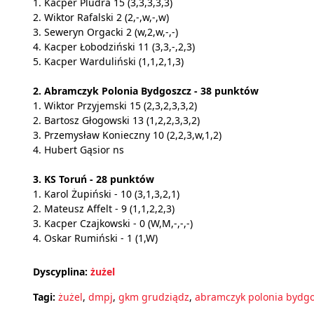
1. Kacper Pludra 15 (3,3,3,3,3)
2. Wiktor Rafalski 2 (2,-,w,-,w)
3. Seweryn Orgacki 2 (w,2,w,-,-)
4. Kacper Łobodziński 11 (3,3,-,2,3)
5. Kacper Warduliński (1,1,2,1,3)
2. Abramczyk Polonia Bydgoszcz - 38 punktów
1. Wiktor Przyjemski 15 (2,3,2,3,3,2)
2. Bartosz Głogowski 13 (1,2,2,3,3,2)
3. Przemysław Konieczny 10 (2,2,3,w,1,2)
4. Hubert Gąsior ns
3. KS Toruń - 28 punktów
1. Karol Żupiński - 10 (3,1,3,2,1)
2. Mateusz Affelt - 9 (1,1,2,2,3)
3. Kacper Czajkowski - 0 (W,M,-,-,-)
4. Oskar Rumiński - 1 (1,W)
Dyscyplina:
żużel
Tagi:
żużel
,
dmpj
,
gkm grudziądz
,
abramczyk polonia bydg