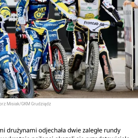
gorz Misiak/GKM Grudziądz
mi drużynami odjechała dwie zaległe rundy