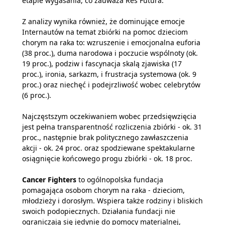
etapie wygasania, co zauważa Res Futura.
Z analizy wynika również, że dominujące emocje
Internautów na temat zbiórki na pomoc dzieciom
chorym na raka to: wzruszenie i emocjonalna euforia
(38 proc.), duma narodowa i poczucie wspólnoty (ok.
19 proc.), podziw i fascynacja skalą zjawiska (17
proc.), ironia, sarkazm, i frustracja systemowa (ok. 9
proc.) oraz niechęć i podejrzliwość wobec celebrytów
(6 proc.).
Najczęstszym oczekiwaniem wobec przedsięwzięcia
jest pełna transparentność rozliczenia zbiórki - ok. 31
proc., następnie brak politycznego zawłaszczenia
akcji - ok. 24 proc. oraz spodziewane spektakularne
osiągnięcie końcowego progu zbiórki - ok. 18 proc.
Cancer Fighters
to ogólnopolska fundacja
pomagająca osobom chorym na raka - dzieciom,
młodzieży i dorosłym. Wspiera także rodziny i bliskich
swoich podopiecznych. Działania fundacji nie
ograniczają się jedynie do pomocy materialnej,