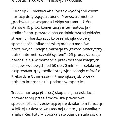
w postaci środków finansowych - dodała.
Europejski Kolektyw Analityczny wyodrębnił osiem
narracji dotyczących zbiórki. Pierwsza z nich to
„pochwała Łatwoganga i ekipy streamu”, która
stanowi 46 proc. komentarzy internautów. Jak
podkreślono, powstała ona oddolnie wśród widzów
stream'u i bardzo szybko przeniknęła do całej
społeczności influencerskiej oraz do mediów
portalowych. Kolejna narracja to „rekord historyczny i
polski internet rozwalił system” - 25 proc. „Narracja
narodziła się w momencie przekroczenia kolejnych
progów kwotowych, od 50 do 70 mln zł, i rozlała się
ekspresowo, gdy media tradycyjne zaczęły mówić o
+rekordzie Guinnessa+ i +największej zbiórce w
polskim internecie+” - podano w raporcie.
Trzecia narracja (9 proc.) skupia się na eskalacji
prowadzonej przez środowiska prawicowe i
społeczności sprzeciwiającej się działaniom fundacji
Wielkiej Orkiestry Świątecznej Pomocy. Jak wynika z
analizy Res Futury, zbiórka Łatwoganga stała się dla