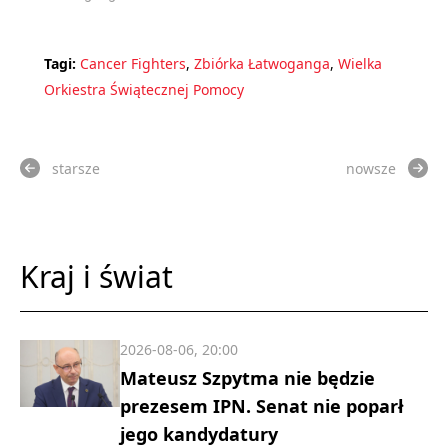
Tagi:
Cancer Fighters
,
Zbiórka Łatwoganga
,
Wielka
Orkiestra Świątecznej Pomocy
starsze
nowsze
Kraj i świat
2026-08-06, 20:00
Mateusz Szpytma nie będzie
prezesem IPN. Senat nie poparł
jego kandydatury