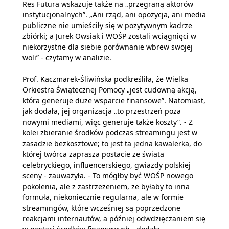
Res Futura wskazuje także na „przegraną aktorów
instytucjonalnych”. „Ani rząd, ani opozycja, ani media
publiczne nie umieściły się w pozytywnym kadrze
zbiórki; a Jurek Owsiak i WOŚP zostali wciągnięci w
niekorzystne dla siebie porównanie wbrew swojej
woli” - czytamy w analizie.
Prof. Kaczmarek-Śliwińska podkreśliła, że Wielka
Orkiestra Świątecznej Pomocy „jest cudowną akcją,
która generuje duże wsparcie finansowe”. Natomiast,
jak dodała, jej organizacja „to przestrzeń poza
nowymi mediami, więc generuje także koszty”. - Z
kolei zbieranie środków podczas streamingu jest w
zasadzie bezkosztowe; to jest ta jedna kawalerka, do
której twórca zaprasza postacie ze świata
celebryckiego, influencerskiego, gwiazdy polskiej
sceny - zauważyła. - To mógłby być WOŚP nowego
pokolenia, ale z zastrzeżeniem, że byłaby to inna
formuła, niekoniecznie regularna, ale w formie
streamingów, które wcześniej są poprzedzone
reakcjami internautów, a później odwdzięczaniem się