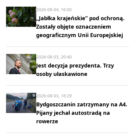
2026-08-04, 16:00
„Jabłka krajeńskie” pod ochroną.
Zostały objęte oznaczeniem
geograficznym Unii Europejskiej
2026-08-03, 20:40
Jest decyzja prezydenta. Trzy
osoby ułaskawione
2026-08-03, 16:29
Bydgoszczanin zatrzymany na A4.
Pijany jechał autostradą na
rowerze