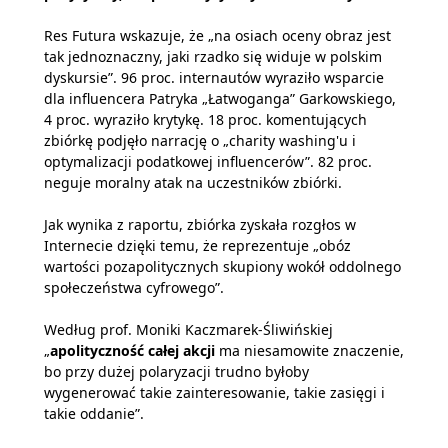
Res Futura wskazuje, że „na osiach oceny obraz jest
tak jednoznaczny, jaki rzadko się widuje w polskim
dyskursie”. 96 proc. internautów wyraziło wsparcie
dla influencera Patryka „Łatwoganga” Garkowskiego,
4 proc. wyraziło krytykę. 18 proc. komentujących
zbiórkę podjęło narrację o „charity washing'u i
optymalizacji podatkowej influencerów”. 82 proc.
neguje moralny atak na uczestników zbiórki.
Jak wynika z raportu, zbiórka zyskała rozgłos w
Internecie dzięki temu, że reprezentuje „obóz
wartości pozapolitycznych skupiony wokół oddolnego
społeczeństwa cyfrowego”.
Według prof. Moniki Kaczmarek-Śliwińskiej
„
apolityczność całej akcji
ma niesamowite znaczenie,
bo przy dużej polaryzacji trudno byłoby
wygenerować takie zainteresowanie, takie zasięgi i
takie oddanie”.