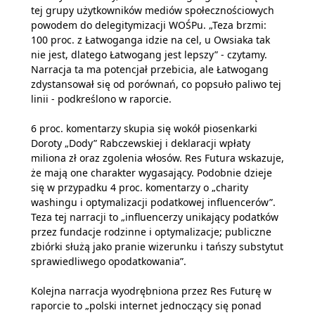
tej grupy użytkowników mediów społecznościowych
powodem do delegitymizacji WOŚPu. „Teza brzmi:
100 proc. z Łatwoganga idzie na cel, u Owsiaka tak
nie jest, dlatego Łatwogang jest lepszy” - czytamy.
Narracja ta ma potencjał przebicia, ale Łatwogang
zdystansował się od porównań, co popsuło paliwo tej
linii - podkreślono w raporcie.
6 proc. komentarzy skupia się wokół piosenkarki
Doroty „Dody” Rabczewskiej i deklaracji wpłaty
miliona zł oraz zgolenia włosów. Res Futura wskazuje,
że mają one charakter wygasający. Podobnie dzieje
się w przypadku 4 proc. komentarzy o „charity
washingu i optymalizacji podatkowej influencerów”.
Teza tej narracji to „influencerzy unikający podatków
przez fundacje rodzinne i optymalizacje; publiczne
zbiórki służą jako pranie wizerunku i tańszy substytut
sprawiedliwego opodatkowania”.
Kolejna narracja wyodrębniona przez Res Futurę w
raporcie to „polski internet jednoczący się ponad