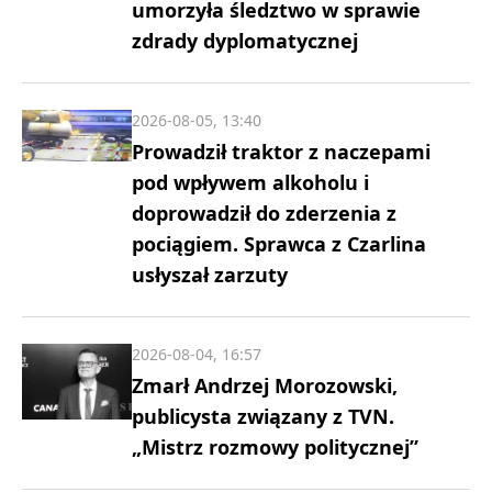
umorzyła śledztwo w sprawie
zdrady dyplomatycznej
2026-08-05, 13:40
Prowadził traktor z naczepami
pod wpływem alkoholu i
doprowadził do zderzenia z
pociągiem. Sprawca z Czarlina
usłyszał zarzuty
2026-08-04, 16:57
Zmarł Andrzej Morozowski,
publicysta związany z TVN.
„Mistrz rozmowy politycznej”