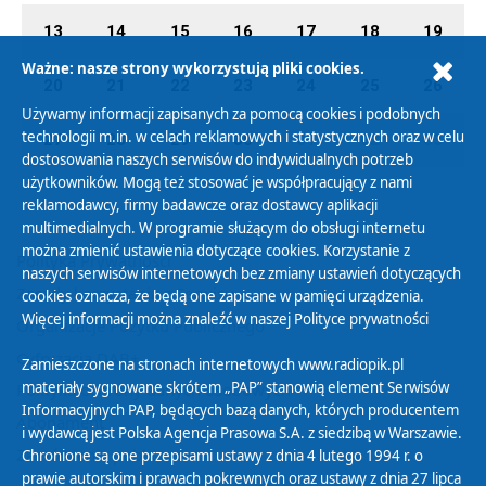
13
14
15
16
17
18
19
Ważne: nasze strony wykorzystują pliki cookies.
20
21
22
23
24
25
26
Używamy informacji zapisanych za pomocą cookies i podobnych
technologii m.in. w celach reklamowych i statystycznych oraz w celu
27
28
29
30
01
02
03
dostosowania naszych serwisów do indywidualnych potrzeb
użytkowników. Mogą też stosować je współpracujący z nami
reklamodawcy, firmy badawcze oraz dostawcy aplikacji
multimedialnych. W programie służącym do obsługi internetu
można zmienić ustawienia dotyczące cookies. Korzystanie z
Polityka Prywatności
naszych serwisów internetowych bez zmiany ustawień dotyczących
Zasady korzystania z Serwisu
cookies oznacza, że będą one zapisane w pamięci urządzenia.
Więcej informacji można znaleźć w naszej
Polityce prywatności
Organizacje Pożytku Publicznego
Cyfryzacja DAB+
Zamieszczone na stronach internetowych www.radiopik.pl
materiały sygnowane skrótem „PAP” stanowią element Serwisów
Polityka ochrony danych osobowych
Informacyjnych PAP, będących bazą danych, których producentem
Abonament
i wydawcą jest Polska Agencja Prasowa S.A. z siedzibą w Warszawie.
Zamówienia publiczne
Chronione są one przepisami ustawy z dnia 4 lutego 1994 r. o
prawie autorskim i prawach pokrewnych oraz ustawy z dnia 27 lipca