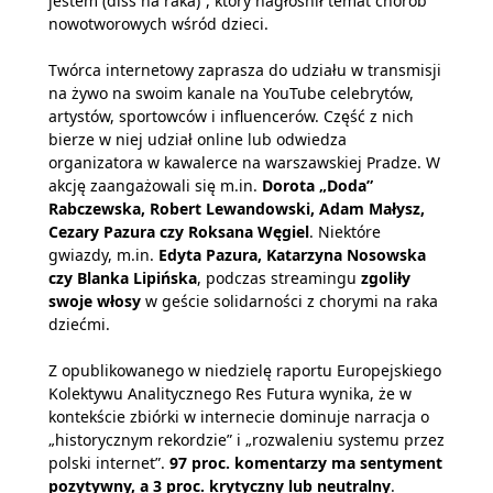
jestem (diss na raka)”, który nagłośnił temat chorób
nowotworowych wśród dzieci.
Twórca internetowy zaprasza do udziału w transmisji
na żywo na swoim kanale na YouTube celebrytów,
artystów, sportowców i influencerów. Część z nich
bierze w niej udział online lub odwiedza
organizatora w kawalerce na warszawskiej Pradze. W
akcję zaangażowali się m.in.
Dorota „Doda”
Rabczewska, Robert Lewandowski, Adam Małysz,
Cezary Pazura czy Roksana Węgiel
. Niektóre
gwiazdy, m.in.
Edyta Pazura, Katarzyna Nosowska
czy Blanka Lipińska
, podczas streamingu
zgoliły
swoje włosy
w geście solidarności z chorymi na raka
dziećmi.
Z opublikowanego w niedzielę raportu Europejskiego
Kolektywu Analitycznego Res Futura wynika, że w
kontekście zbiórki w internecie dominuje narracja o
„historycznym rekordzie” i „rozwaleniu systemu przez
polski internet”.
97 proc. komentarzy ma sentyment
pozytywny, a 3 proc. krytyczny lub neutralny
.