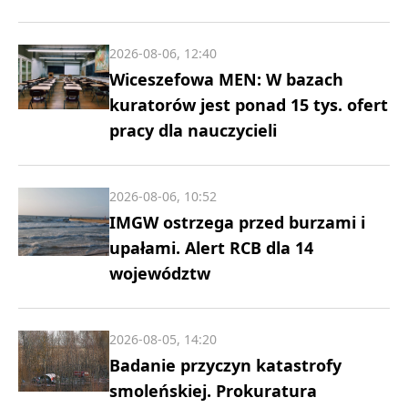
2026-08-06, 12:40
Wiceszefowa MEN: W bazach
kuratorów jest ponad 15 tys. ofert
pracy dla nauczycieli
2026-08-06, 10:52
IMGW ostrzega przed burzami i
upałami. Alert RCB dla 14
województw
2026-08-05, 14:20
Badanie przyczyn katastrofy
smoleńskiej. Prokuratura