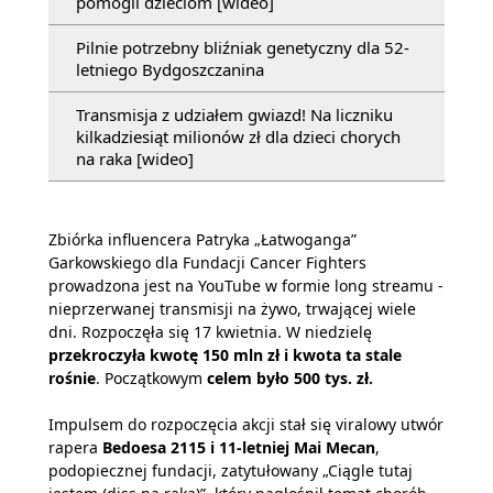
pomogli dzieciom [wideo]
Pilnie potrzebny bliźniak genetyczny dla 52-
letniego Bydgoszczanina
Transmisja z udziałem gwiazd! Na liczniku
kilkadziesiąt milionów zł dla dzieci chorych
na raka [wideo]
Zbiórka influencera Patryka „Łatwoganga”
Garkowskiego dla Fundacji Cancer Fighters
prowadzona jest na YouTube w formie long streamu -
nieprzerwanej transmisji na żywo, trwającej wiele
dni. Rozpoczęła się 17 kwietnia. W niedzielę
przekroczyła kwotę 150 mln zł i kwota ta stale
rośnie
. Początkowym
celem było 500 tys. zł.
Impulsem do rozpoczęcia akcji stał się viralowy utwór
rapera
Bedoesa 2115 i 11-letniej Mai Mecan
,
podopiecznej fundacji, zatytułowany „Ciągle tutaj