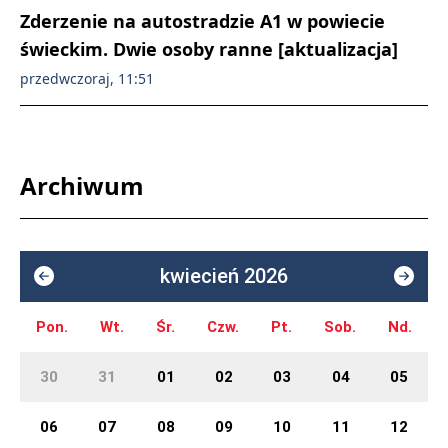
Zderzenie na autostradzie A1 w powiecie
świeckim. Dwie osoby ranne [aktualizacja]
przedwczoraj, 11:51
Archiwum
kwiecień 2026
Pon.
Wt.
Śr.
Czw.
Pt.
Sob.
Nd.
30
31
01
02
03
04
05
06
07
08
09
10
11
12