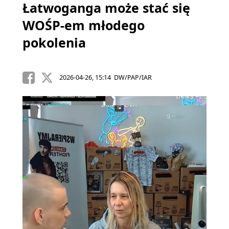
Łatwoganga może stać się
WOŚP-em młodego
pokolenia
2026-04-26, 15:14 DW/PAP/IAR