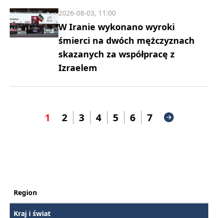
2026-08-03, 11:00
W Iranie wykonano wyroki
śmierci na dwóch mężczyznach
skazanych za współpracę z
Izraelem
1
2
3
4
5
6
7
Region
Kraj i świat