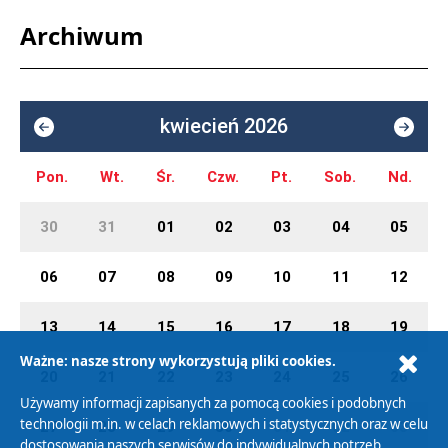
Archiwum
kwiecień 2026
Pon.
Wt.
Śr.
Czw.
Pt.
Sob.
Nd.
30
31
01
02
03
04
05
06
07
08
09
10
11
12
13
14
15
16
17
18
19
Ważne: nasze strony wykorzystują pliki cookies.
20
21
22
23
24
25
26
Używamy informacji zapisanych za pomocą cookies i podobnych
technologii m.in. w celach reklamowych i statystycznych oraz w celu
27
28
29
30
01
02
03
dostosowania naszych serwisów do indywidualnych potrzeb