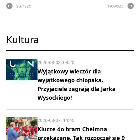
starsze
nowsze
Kultura
2026-08-08, 09:20
Wyjątkowy wieczór dla
wyjątkowego chłopaka.
Przyjaciele zagrają dla Jarka
Wysockiego!
2026-08-07, 14:40
Klucze do bram Chełmna
przekazane. Tak rozpoczął się 9