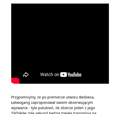
Przypomnijmy, że po premierze utworu Bedoesa,
Łatwogang zaproponował swoim obserwującym
wyzwanie - tyle polubień, ile zbierze jeden z jego
TikToków, tyle sekund będzie trwała transmisja na