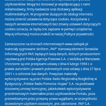
użytkowników. Mogą też stosować je współpracujący z nami
reklamodawcy, firmy badawcze oraz dostawcy aplikacji
multimedialnych. W programie służącym do obsługi internetu
można zmienić ustawienia dotyczące cookies. Korzystanie z
Polityka Prywatności
naszych serwisów internetowych bez zmiany ustawień dotyczących
Zasady korzystania z Serwisu
cookies oznacza, że będą one zapisane w pamięci urządzenia.
Więcej informacji można znaleźć w naszej
Polityce prywatności
Organizacje Pożytku Publicznego
Cyfryzacja DAB+
Zamieszczone na stronach internetowych www.radiopik.pl
materiały sygnowane skrótem „PAP” stanowią element Serwisów
Polityka ochrony danych osobowych
Informacyjnych PAP, będących bazą danych, których producentem
Abonament
i wydawcą jest Polska Agencja Prasowa S.A. z siedzibą w Warszawie.
Zamówienia publiczne
Chronione są one przepisami ustawy z dnia 4 lutego 1994 r. o
prawie autorskim i prawach pokrewnych oraz ustawy z dnia 27 lipca
2001 r. o ochronie baz danych. Powyższe materiały
Biuletyn Informacji Publicznej
wykorzystywane są przez Polskie Radio Regionalną Rozgłośnię w
Bydgoszczy „Polskie Radio Pomorza i Kujaw” S.A. na podstawie
stosownej umowy licencyjnej. Jakiekolwiek wykorzystywanie
przedmiotowych materiałów przez użytkowników Portalu, poza
przewidzianymi przez przepisy prawa wyjątkami, w szczególności
dozwolonym użytkiem osobistym, jest zabronione. PAP S.A.