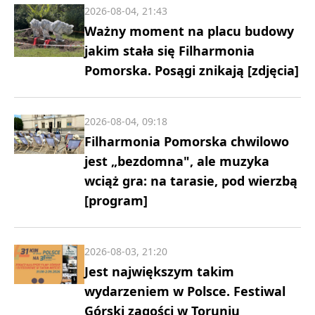
2026-08-04, 21:43
Ważny moment na placu budowy
jakim stała się Filharmonia
Pomorska. Posągi znikają [zdjęcia]
2026-08-04, 09:18
Filharmonia Pomorska chwilowo
jest „bezdomna", ale muzyka
wciąż gra: na tarasie, pod wierzbą
[program]
2026-08-03, 21:20
Jest największym takim
wydarzeniem w Polsce. Festiwal
Górski zagości w Toruniu