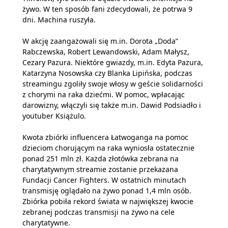
żywo. W ten sposób fani zdecydowali, że potrwa 9
dni. Machina ruszyła.
W akcję zaangażowali się m.in. Dorota „Doda”
Rabczewska, Robert Lewandowski, Adam Małysz,
Cezary Pazura. Niektóre gwiazdy, m.in. Edyta Pazura,
Katarzyna Nosowska czy Blanka Lipińska, podczas
streamingu zgoliły swoje włosy w geście solidarności
z chorymi na raka dziećmi. W pomoc, wpłacając
darowizny, włączyli się także m.in. Dawid Podsiadło i
youtuber Książulo.
Kwota zbiórki influencera Łatwoganga na pomoc
dzieciom chorującym na raka wyniosła ostatecznie
ponad 251 mln zł. Każda złotówka zebrana na
charytatywnym streamie zostanie przekazana
Fundacji Cancer Fighters. W ostatnich minutach
transmisję oglądało na żywo ponad 1,4 mln osób.
Zbiórka pobiła rekord świata w największej kwocie
zebranej podczas transmisji na żywo na cele
charytatywne.