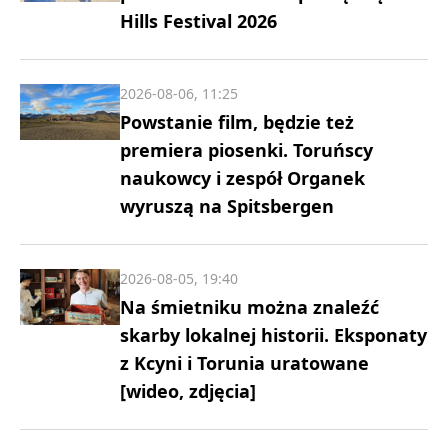
Hills Festival 2026
2026-08-06, 11:25
Powstanie film, będzie też
premiera piosenki. Toruńscy
naukowcy i zespół Organek
wyruszą na Spitsbergen
2026-08-05, 19:40
Na śmietniku można znaleźć
skarby lokalnej historii. Eksponaty
z Kcyni i Torunia uratowane
[wideo, zdjęcia]