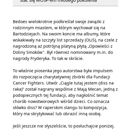
stać się WOŚP-em młodego pokolenia
Bedoes wielokrotnie podkreślał swoje związki z
rodzinnym miastem, w którym wychował się na
Bartodziejach. Na swoim koncie ma albumy, które
wskakiwały na szczyty list sprzedaży (OLiS), na czele z
nagrodzoną aż potrójną platyną płytą „Opowieści z
Doliny Smoków". Był również nominowany m.in. do
nagrody Fryderyka. To tak w skrócie.
To właśnie piosenka jego autorstwa była impulsem
do rozpoczęcia charytatywnej zbiórki dla Fundacji
Cancer Fighters. Utwór „Ciągle tutaj jestem (diss na
raka)” został nagrany wspólnie z Mają Mecan, jedną z
podopiecznych tej fundacji, aby nagłośnić temat
chorób nowotworowych wśród dzieci. Co oznacza
słówko diss? W raperskim slangu to kompozycja,
który ma skrytykować lub obrazić inną osobę.
Jeśli jeszcze nie słyszeliście, to posłuchajcie poniżej.