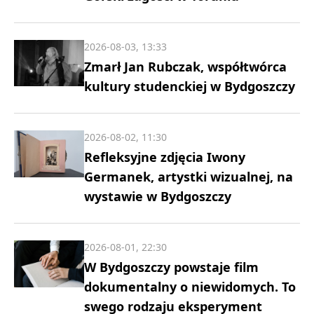
2026-08-03, 13:33
Zmarł Jan Rubczak, współtwórca
kultury studenckiej w Bydgoszczy
2026-08-02, 11:30
Refleksyjne zdjęcia Iwony
Germanek, artystki wizualnej, na
wystawie w Bydgoszczy
2026-08-01, 22:30
W Bydgoszczy powstaje film
dokumentalny o niewidomych. To
swego rodzaju eksperyment