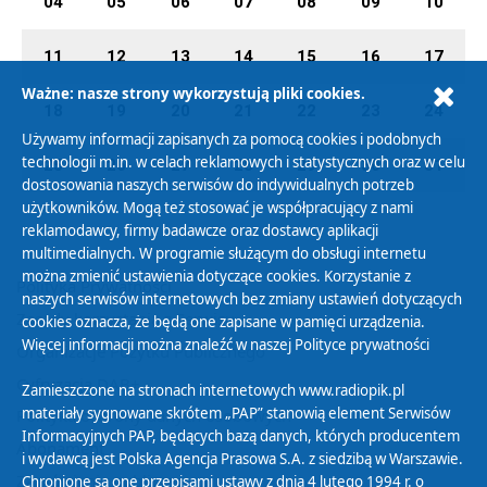
04
05
06
07
08
09
10
11
12
13
14
15
16
17
Ważne: nasze strony wykorzystują pliki cookies.
18
19
20
21
22
23
24
Używamy informacji zapisanych za pomocą cookies i podobnych
technologii m.in. w celach reklamowych i statystycznych oraz w celu
25
26
27
28
29
30
31
dostosowania naszych serwisów do indywidualnych potrzeb
użytkowników. Mogą też stosować je współpracujący z nami
reklamodawcy, firmy badawcze oraz dostawcy aplikacji
multimedialnych. W programie służącym do obsługi internetu
można zmienić ustawienia dotyczące cookies. Korzystanie z
Polityka Prywatności
naszych serwisów internetowych bez zmiany ustawień dotyczących
Zasady korzystania z Serwisu
cookies oznacza, że będą one zapisane w pamięci urządzenia.
Więcej informacji można znaleźć w naszej
Polityce prywatności
Organizacje Pożytku Publicznego
Cyfryzacja DAB+
Zamieszczone na stronach internetowych www.radiopik.pl
materiały sygnowane skrótem „PAP” stanowią element Serwisów
Polityka ochrony danych osobowych
Informacyjnych PAP, będących bazą danych, których producentem
Abonament
i wydawcą jest Polska Agencja Prasowa S.A. z siedzibą w Warszawie.
Zamówienia publiczne
Chronione są one przepisami ustawy z dnia 4 lutego 1994 r. o