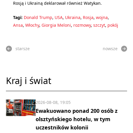
Rosją i Ukrainą deklarował również Watykan.
Tagi:
Donald Trump
,
USA
,
Ukraina
,
Rosja
,
wojna
,
Ansa
,
Włochy
,
Giorgia Meloni
,
rozmowy
,
szczyt
,
pokój
starsze
nowsze
Kraj i świat
2026-08-08, 19:05
Ewakuowano ponad 200 osób z
olsztyńskiego hotelu, w tym
uczestników kolonii