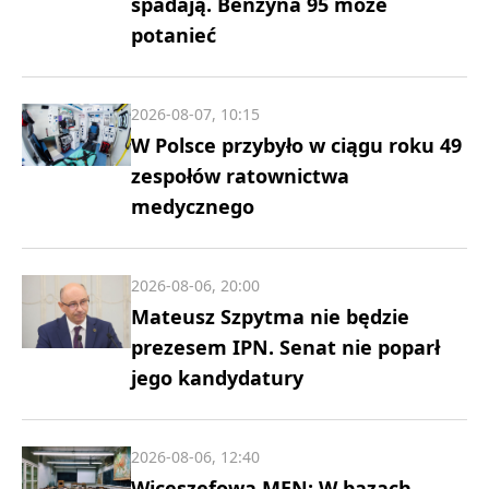
spadają. Benzyna 95 może
potanieć
2026-08-07, 10:15
W Polsce przybyło w ciągu roku 49
zespołów ratownictwa
medycznego
2026-08-06, 20:00
Mateusz Szpytma nie będzie
prezesem IPN. Senat nie poparł
jego kandydatury
2026-08-06, 12:40
Wiceszefowa MEN: W bazach