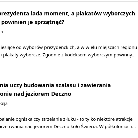
 prezydenta lada moment, a plakatów wyborczych
o powinien je sprzątnąć?
ja
esiące od wyborów prezydenckich, a w wielu miejscach regionu
y i plakaty wyborcze. Zgodnie z kodeksem wyborczym powinny…
nia uczy budowania szałasu i zawierania
olonie nad jeziorem Deczno
kcja
lanie ogniska czy strzelanie z łuku - to tylko niektóre atrakcje
rzetrwania nad jeziorem Deczno koło Świecia. W półkoloniach…