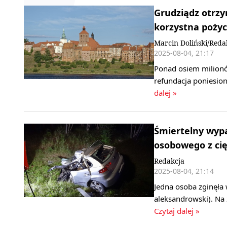
Grudziądz otrzy
korzystna poży
Marcin Doliński/Reda
2025-08-04, 21:17
Ponad osiem milionó
refundacja poniesio
dalej »
Śmiertelny wyp
osobowego z ci
Redakcja
2025-08-04, 21:14
Jedna osoba zginęła
aleksandrowski). Na
Czytaj dalej »