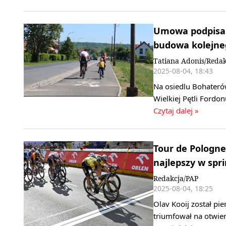
Umowa podpisana
budowa kolejneg
Tatiana Adonis/Redak
2025-08-04, 18:43
Na osiedlu Bohater
Wielkiej Pętli Fordo
Czytaj dalej »
Tour de Pologne
najlepszy w spr
Redakcja/PAP
2025-08-04, 18:25
Olav Kooij został pi
triumfował na otwie