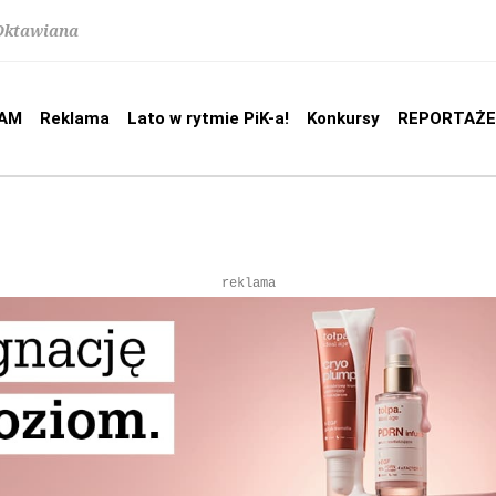
 Oktawiana
AM
Reklama
Lato w rytmie PiK-a!
Konkursy
REPORTAŻE
reklama