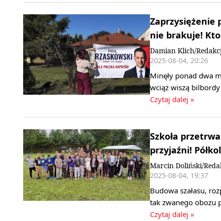
Zaprzysiężenie
nie brakuje! Kt
Damian Klich/Redakc
2025-08-04, 20:26
Minęły ponad dwa mi
wciąż wiszą bilbord
Czytaj dalej »
Szkoła przetrwa
przyjaźni! Półk
Marcin Doliński/Reda
2025-08-04, 19:37
Budowa szałasu, rozpa
tak zwanego obozu p
Czytaj dalej »