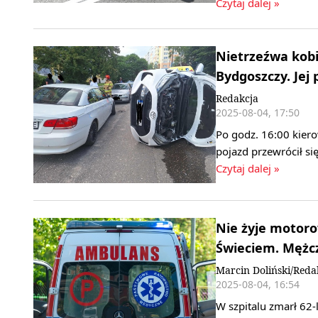
Czytaj dalej »
Nietrzeźwa kobi
Bydgoszczy. Jej 
Redakcja
2025-08-04, 17:50
Po godz. 16:00 kie
pojazd przewrócił s
Czytaj dalej »
Nie żyje motoro
Świeciem. Mężcz
Marcin Doliński/Reda
2025-08-04, 16:54
W szpitalu zmarł 62-