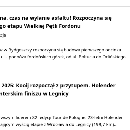
, czas na wylanie asfaltu! Rozpoczyna się
o etapu Wielkiej Pętli Fordonu
cja
ów w Bydgoszczy rozpoczyna się budowa pierwszego odcinka
nu. U podnóża fordońskich górek, od ul. Bołtucia do Orlińskiego…
 2025: Kooij rozpoczął z przytupem. Holender
interskim finiszu w Legnicy
erwszym liderem 82. edycji Tour de Pologne. 23-letni Holender
rającym wyścig etapie z Wrocławia do Legnicy (199,7 km)…