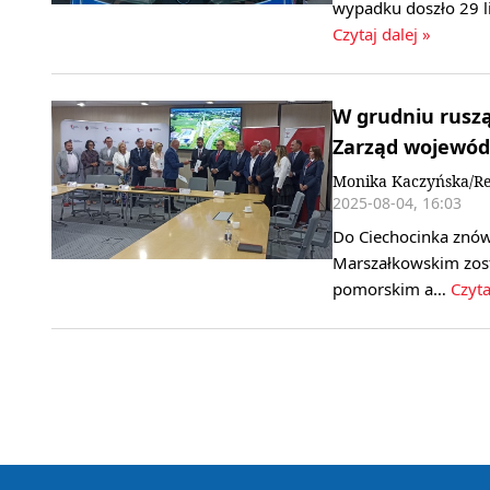
wypadku doszło 29 l
Czytaj dalej »
W grudniu ruszą
Zarząd wojewód
Monika Kaczyńska/Re
2025-08-04, 16:03
Do Ciechocinka znó
Marszałkowskim zos
pomorskim a…
Czyta