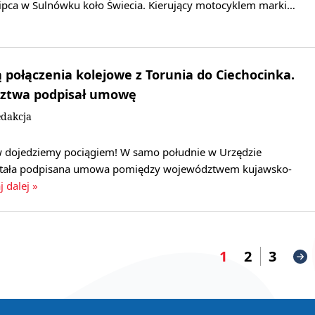
ipca w Sulnówku koło Świecia. Kierujący motocyklem marki…
 połączenia kolejowe z Torunia do Ciechocinka.
ztwa podpisał umowę
dakcja
w dojedziemy pociągiem! W samo południe w Urzędzie
tała podpisana umowa pomiędzy województwem kujawsko-
j dalej »
1
2
3