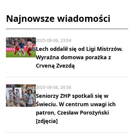
Najnowsze wiadomości
2025-08-06, 23:04
Lech oddalił się od Ligi Mistrzów.
Wyraźna domowa porażka z
Crveną Zvezdą
2025-08-06, 20:56
Seniorzy ZHP spotkali się w
Świeciu. W centrum uwagi ich
patron, Czesław Porożyński
[zdjęcia]