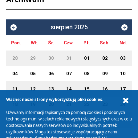
sierpień 2025
Pon.
Wt.
Śr.
Czw.
Pt.
Sob.
Nd.
28
29
30
31
01
02
03
04
05
06
07
08
09
10
11
12
13
14
15
16
17
Ważne: nasze strony wykorzystują pliki cookies.
18
19
20
21
22
23
24
Używamy informacji zapisanych za pomocą cookies i podobnych
technologii m.in. w celach reklamowych i statystycznych oraz w celu
25
26
27
28
29
30
31
dostosowania naszych serwisów do indywidualnych potrzeb
użytkowników. Mogą też stosować je współpracujący z nami