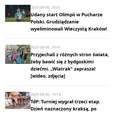
2025-08-06, 20:01
Udany start Olimpii w Pucharze
Polski. Grudziądzanie
wyeliminowali Wieczystą Kraków!
2025-08-06, 19:41
Przyjechali z różnych stron świata,
żeby bawić się z bydgoskimi
dziećmi. „Wiatrak" zaprasza!
[wideo, zdjęcia]
2025-08-06, 19:14
TdP: Turniej wygrał trzeci etap.
Dzień naznaczony kraksą, po