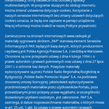
reklamodawcy, firmy badawcze oraz dostawcy aplikacji
multimedialnych. W programie służącym do obsługi internetu
można zmienić ustawienia dotyczące cookies. Korzystanie z
Polityka Prywatności
naszych serwisów internetowych bez zmiany ustawień dotyczących
Zasady korzystania z Serwisu
cookies oznacza, że będą one zapisane w pamięci urządzenia.
Więcej informacji można znaleźć w naszej
Polityce prywatności
Organizacje Pożytku Publicznego
Cyfryzacja DAB+
Zamieszczone na stronach internetowych www.radiopik.pl
materiały sygnowane skrótem „PAP” stanowią element Serwisów
Polityka ochrony danych osobowych
Informacyjnych PAP, będących bazą danych, których producentem
Abonament
i wydawcą jest Polska Agencja Prasowa S.A. z siedzibą w Warszawie.
Zamówienia publiczne
Chronione są one przepisami ustawy z dnia 4 lutego 1994 r. o
prawie autorskim i prawach pokrewnych oraz ustawy z dnia 27 lipca
2001 r. o ochronie baz danych. Powyższe materiały
Biuletyn Informacji Publicznej
wykorzystywane są przez Polskie Radio Regionalną Rozgłośnię w
Bydgoszczy „Polskie Radio Pomorza i Kujaw” S.A. na podstawie
stosownej umowy licencyjnej. Jakiekolwiek wykorzystywanie
przedmiotowych materiałów przez użytkowników Portalu, poza
przewidzianymi przez przepisy prawa wyjątkami, w szczególności
dozwolonym użytkiem osobistym, jest zabronione. PAP S.A.
zastrzega, iż dalsze rozpowszechnianie materiałów, o których mowa
w art. 25 ust. 1 pkt. b) ustawy o prawie autorskim i prawach