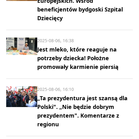
Europejskich. Wśród
beneficjentów bydgoski Szpital
Dziecięcy
2025-08-06, 16:38
Jest mleko, które reaguje na
potrzeby dziecka! Położne
promowały karmienie piersią
2025-08-06, 16:10
„Ta prezydentura jest szansą dla
Polski". „Nie będzie dobrym
prezydentem". Komentarze z
regionu