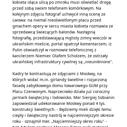
kobieta idąca ulicą po zmroku musi oświetlać drogę
przed sobą swoim telefonem komórkowym. Na
kolejnym zdjęciu fotograf uchwycił inną scenę ze
Lwowa: na niemal nieoświetlonym placu przed
gmachem opery w sercu miasta kobieta rozmawia ze
sprzedawcą świecących balonów. Następną
fotografię, przedstawiającą mglisty zimny wieczór w
ukraińskim mieście, portal opatrzył komentarzem, iż
Putin oświadczył w rozmowie telefonicznej z
kanclerzem Niemiec Olafem Scholzem, że ostrzały
ukraińskiej infrastruktury cywilnej są „nieuniknione".
Kadry te kontrastują ze zdjęciami z Moskwy, na
których widać m.in. girlandy świetlne i rozjarzoną
fasadę zabytkowego domu towarowego GUM przy
Placu Czerwonym. Naprzeciwko działa już coroczny
jarmark świąteczny i lodowisko. Mer Siergiej Sobianin
zapowiedział udekorowanie Moskwy ponad 4 tys.
konstrukcji świetlnych. - Będziemy mieli dzięki temu
ciepły i świąteczny nastrój w najciemniejszym okresie
roku - oznajmił mer. „Najciemniejszy okres roku" -