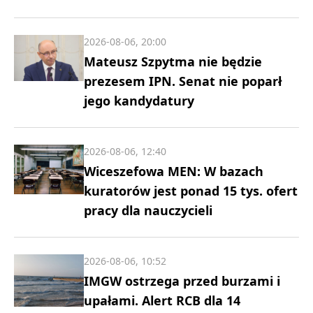
2026-08-06, 20:00
Mateusz Szpytma nie będzie
prezesem IPN. Senat nie poparł
jego kandydatury
2026-08-06, 12:40
Wiceszefowa MEN: W bazach
kuratorów jest ponad 15 tys. ofert
pracy dla nauczycieli
2026-08-06, 10:52
IMGW ostrzega przed burzami i
upałami. Alert RCB dla 14