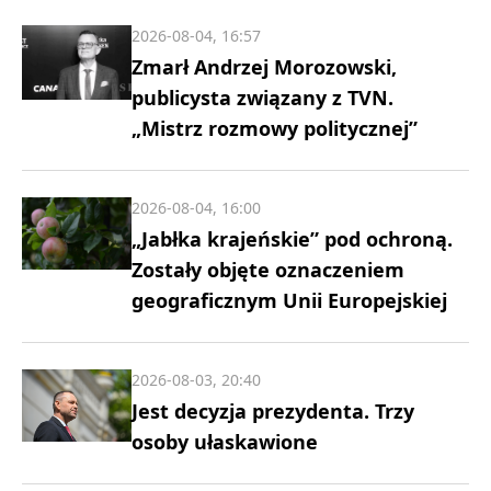
2026-08-04, 16:57
Zmarł Andrzej Morozowski,
publicysta związany z TVN.
„Mistrz rozmowy politycznej”
2026-08-04, 16:00
„Jabłka krajeńskie” pod ochroną.
Zostały objęte oznaczeniem
geograficznym Unii Europejskiej
2026-08-03, 20:40
Jest decyzja prezydenta. Trzy
osoby ułaskawione