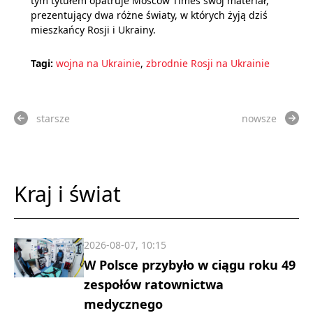
tym tytułem opatruje Moscow Times swój materiał,
prezentujący dwa różne światy, w których żyją dziś
mieszkańcy Rosji i Ukrainy.
Tagi:
wojna na Ukrainie
,
zbrodnie Rosji na Ukrainie
starsze
nowsze
Kraj i świat
2026-08-07, 10:15
W Polsce przybyło w ciągu roku 49
zespołów ratownictwa
medycznego