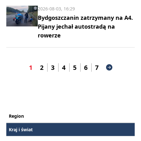
2026-08-03, 16:29
Bydgoszczanin zatrzymany na A4.
Pijany jechał autostradą na
rowerze
1
2
3
4
5
6
7
Region
Kraj i świat