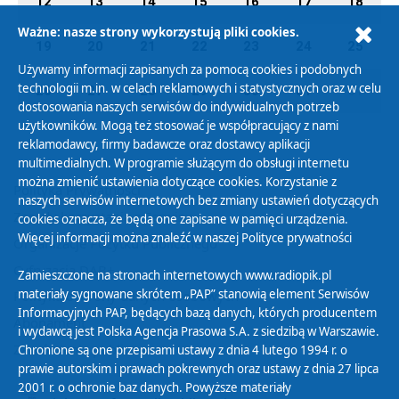
12
13
14
15
16
17
18
Ważne: nasze strony wykorzystują pliki cookies.
19
20
21
22
23
24
25
Używamy informacji zapisanych za pomocą cookies i podobnych
technologii m.in. w celach reklamowych i statystycznych oraz w celu
26
27
28
29
30
31
01
dostosowania naszych serwisów do indywidualnych potrzeb
użytkowników. Mogą też stosować je współpracujący z nami
reklamodawcy, firmy badawcze oraz dostawcy aplikacji
multimedialnych. W programie służącym do obsługi internetu
można zmienić ustawienia dotyczące cookies. Korzystanie z
Polityka Prywatności
naszych serwisów internetowych bez zmiany ustawień dotyczących
Zasady korzystania z Serwisu
cookies oznacza, że będą one zapisane w pamięci urządzenia.
Więcej informacji można znaleźć w naszej
Polityce prywatności
Organizacje Pożytku Publicznego
Cyfryzacja DAB+
Zamieszczone na stronach internetowych www.radiopik.pl
materiały sygnowane skrótem „PAP” stanowią element Serwisów
Polityka ochrony danych osobowych
Informacyjnych PAP, będących bazą danych, których producentem
Abonament
i wydawcą jest Polska Agencja Prasowa S.A. z siedzibą w Warszawie.
Zamówienia publiczne
Chronione są one przepisami ustawy z dnia 4 lutego 1994 r. o
prawie autorskim i prawach pokrewnych oraz ustawy z dnia 27 lipca
2001 r. o ochronie baz danych. Powyższe materiały