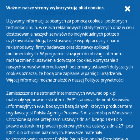
PŁYTY i KSIĄŻKI
Ważne: nasze strony wykorzystują pliki cookies.
WYDARZENIA SPORTOWE
Używamy informacji zapisanych za pomocą cookies i podobnych
KONKURSY I PLEBISCYTY
technologii m.in. w celach reklamowych i statystycznych oraz w celu
dostosowania naszych serwisów do indywidualnych potrzeb
użytkowników. Mogą też stosować je współpracujący z nami
reklamodawcy, firmy badawcze oraz dostawcy aplikacji
multimedialnych. W programie służącym do obsługi internetu
można zmienić ustawienia dotyczące cookies. Korzystanie z
Polityka Prywatności
naszych serwisów internetowych bez zmiany ustawień dotyczących
Zasady korzystania z Serwisu
cookies oznacza, że będą one zapisane w pamięci urządzenia.
Więcej informacji można znaleźć w naszej
Polityce prywatności
Organizacje Pożytku Publicznego
Cyfryzacja DAB+
Zamieszczone na stronach internetowych www.radiopik.pl
materiały sygnowane skrótem „PAP” stanowią element Serwisów
Polityka ochrony danych osobowych
Informacyjnych PAP, będących bazą danych, których producentem
Abonament
i wydawcą jest Polska Agencja Prasowa S.A. z siedzibą w Warszawie.
Zamówienia publiczne
Chronione są one przepisami ustawy z dnia 4 lutego 1994 r. o
prawie autorskim i prawach pokrewnych oraz ustawy z dnia 27 lipca
2001 r. o ochronie baz danych. Powyższe materiały
Biuletyn Informacji Publicznej
wykorzystywane są przez Polskie Radio Regionalną Rozgłośnię w