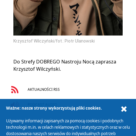
Krzysztof Wilczyński/fot.: Piotr Ulanowski
Do Strefy DOBREGO Nastroju Nocą zaprasza
Krzysztof Wilczyński.
AKTUALNOŚCI RSS
PODCAST AUDIO
Ważne: nasze strony wykorzystują pliki cookies.
Używamy informacji zapisanych za pomocą cookies i podobnych
technologii m.in. w celach reklamowych i statystycznych oraz w celu
dostosowania naszych serwisów do indywidualnych potrzeb