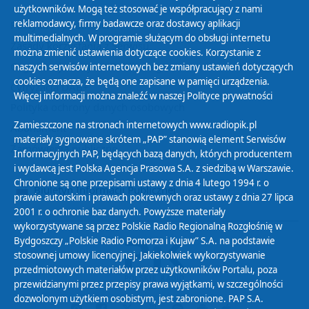
użytkowników. Mogą też stosować je współpracujący z nami
reklamodawcy, firmy badawcze oraz dostawcy aplikacji
Polityka Prywatności
multimedialnych. W programie służącym do obsługi internetu
Zasady korzystania z Serwisu
można zmienić ustawienia dotyczące cookies. Korzystanie z
Organizacje Pożytku Publicznego
naszych serwisów internetowych bez zmiany ustawień dotyczących
cookies oznacza, że będą one zapisane w pamięci urządzenia.
Cyfryzacja DAB+
Więcej informacji można znaleźć w naszej
Polityce prywatności
Polityka ochrony danych osobowych
Zamieszczone na stronach internetowych www.radiopik.pl
Abonament
materiały sygnowane skrótem „PAP” stanowią element Serwisów
Zamówienia publiczne
Informacyjnych PAP, będących bazą danych, których producentem
i wydawcą jest Polska Agencja Prasowa S.A. z siedzibą w Warszawie.
Chronione są one przepisami ustawy z dnia 4 lutego 1994 r. o
Biuletyn Informacji Publicznej
prawie autorskim i prawach pokrewnych oraz ustawy z dnia 27 lipca
2001 r. o ochronie baz danych. Powyższe materiały
wykorzystywane są przez Polskie Radio Regionalną Rozgłośnię w
Bydgoszczy „Polskie Radio Pomorza i Kujaw” S.A. na podstawie
stosownej umowy licencyjnej. Jakiekolwiek wykorzystywanie
przedmiotowych materiałów przez użytkowników Portalu, poza
przewidzianymi przez przepisy prawa wyjątkami, w szczególności
dozwolonym użytkiem osobistym, jest zabronione. PAP S.A.