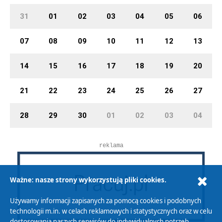
31
01
02
03
04
05
06
07
08
09
10
11
12
13
14
15
16
17
18
19
20
21
22
23
24
25
26
27
28
29
30
01
02
03
04
reklama
Ważne: nasze strony wykorzystują pliki cookies.
Używamy informacji zapisanych za pomocą cookies i podobnych
technologii m.in. w celach reklamowych i statystycznych oraz w celu
dostosowania naszych serwisów do indywidualnych potrzeb