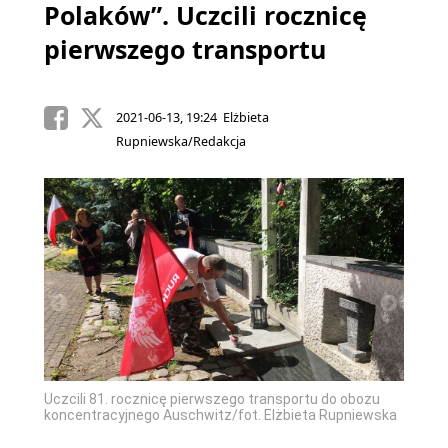
Polaków”. Uczcili rocznicę
pierwszego transportu
2021-06-13, 19:24 Elżbieta
Rupniewska/Redakcja
bozu
Uczcili 81. rocznicę pierwszego transportu do obozu
Uczcil
iewska
koncentracyjnego Auschwitz/fot. Elżbieta Rupniewska
koncen