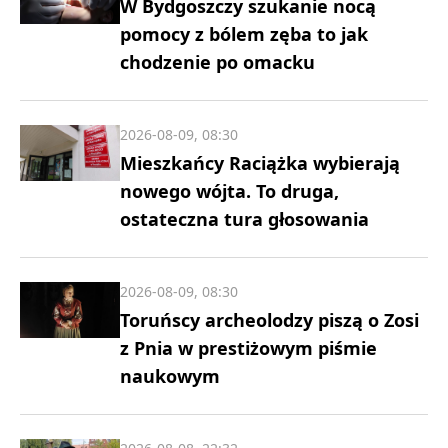
W Bydgoszczy szukanie nocą
pomocy z bólem zęba to jak
chodzenie po omacku
2026-08-09, 08:30
Mieszkańcy Raciążka wybierają
nowego wójta. To druga,
ostateczna tura głosowania
2026-08-09, 08:30
Toruńscy archeolodzy piszą o Zosi
z Pnia w prestiżowym piśmie
naukowym