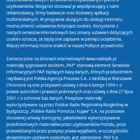
użytkowników. Mogą też stosować je współpracujący z nami
reklamodawcy, firmy badawcze oraz dostawcy aplikacji
multimedialnych. W programie służącym do obsługi internetu
można zmienić ustawienia dotyczące cookies. Korzystanie z
Polityka Prywatności
naszych serwisów internetowych bez zmiany ustawień dotyczących
Zasady korzystania z Serwisu
cookies oznacza, że będą one zapisane w pamięci urządzenia.
Więcej informacji można znaleźć w naszej
Polityce prywatności
Organizacje Pożytku Publicznego
Cyfryzacja DAB+
Zamieszczone na stronach internetowych www.radiopik.pl
materiały sygnowane skrótem „PAP” stanowią element Serwisów
Polityka ochrony danych osobowych
Informacyjnych PAP, będących bazą danych, których producentem
Abonament
i wydawcą jest Polska Agencja Prasowa S.A. z siedzibą w Warszawie.
Zamówienia publiczne
Chronione są one przepisami ustawy z dnia 4 lutego 1994 r. o
prawie autorskim i prawach pokrewnych oraz ustawy z dnia 27 lipca
2001 r. o ochronie baz danych. Powyższe materiały
Biuletyn Informacji Publicznej
wykorzystywane są przez Polskie Radio Regionalną Rozgłośnię w
Bydgoszczy „Polskie Radio Pomorza i Kujaw” S.A. na podstawie
stosownej umowy licencyjnej. Jakiekolwiek wykorzystywanie
przedmiotowych materiałów przez użytkowników Portalu, poza
przewidzianymi przez przepisy prawa wyjątkami, w szczególności
dozwolonym użytkiem osobistym, jest zabronione. PAP S.A.