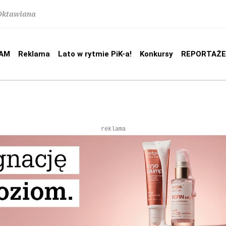
 Oktawiana
AM
Reklama
Lato w rytmie PiK-a!
Konkursy
REPORTAŻE
reklama