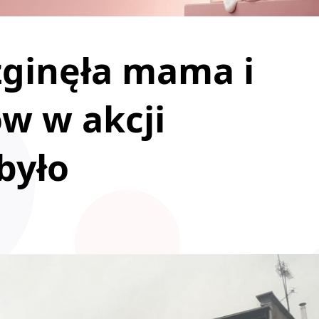
zginęła mama i
ów w akcji
było