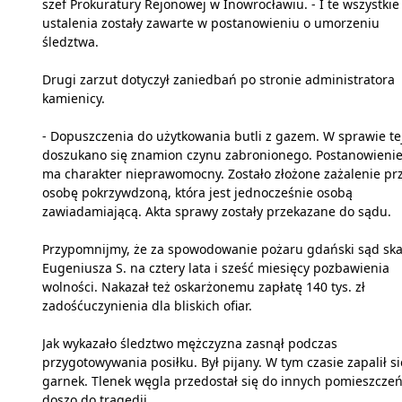
szef Prokuratury Rejonowej w Inowrocławiu. - I te wszystkie
ustalenia zostały zawarte w postanowieniu o umorzeniu
śledztwa.
Drugi zarzut dotyczył zaniedbań po stronie administratora
kamienicy.
- Dopuszczenia do użytkowania butli z gazem. W sprawie te
doszukano się znamion czynu zabronionego. Postanowienie
ma charakter nieprawomocny. Zostało złożone zażalenie pr
osobę pokrzywdzoną, która jest jednocześnie osobą
zawiadamiającą. Akta sprawy zostały przekazane do sądu.
Przypomnijmy, że za spowodowanie pożaru gdański sąd ska
Eugeniusza S. na cztery lata i sześć miesięcy pozbawienia
wolności. Nakazał też oskarżonemu zapłatę 140 tys. zł
zadośćuczynienia dla bliskich ofiar.
Jak wykazało śledztwo mężczyzna zasnął podczas
przygotowywania posiłku. Był pijany. W tym czasie zapalił si
garnek. Tlenek węgla przedostał się do innych pomieszczeń
doszo do tragedii...