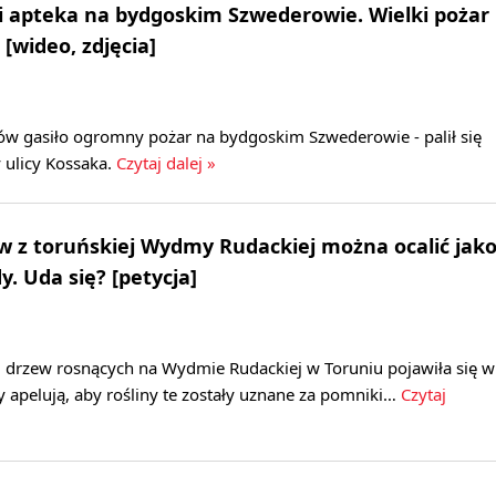
 i apteka na bydgoskim Szwederowie. Wielki pożar
 [wideo, zdjęcia]
ów gasiło ogromny pożar na bydgoskim Szwederowie - palił się
 ulicy Kossaka.
Czytaj dalej »
 z toruńskiej Wydmy Rudackiej można ocalić jak
. Uda się? [petycja]
2 drzew rosnących na Wydmie Rudackiej w Toruniu pojawiła się w
zy apelują, aby rośliny te zostały uznane za pomniki…
Czytaj