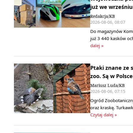
już we wrześniu
Redakcja/KB
2026-08-06, 08:07
Do magazynów Komend
już 3 440 kasków oc
dalej »
Ptaki znane ze 
zoo. Są w Polsce
Mariusz Luda/KB
2026-08-06, 07:15
Ogród Zoobotaniczny
oraz kraskę. Turkawk
Czytaj dalej »