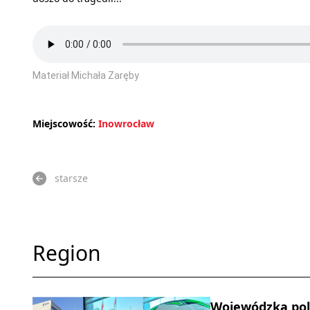
Materiał Michała Zaręby
Miejscowość:
Inowrocław
starsze
Region
Wojewódzka poli