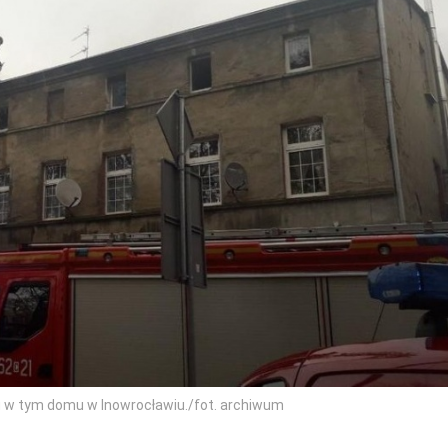
ku w tym domu w Inowrocławiu./fot. archiwum