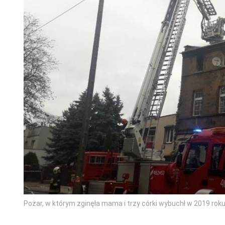
Pożar, w którym zginęła mama i trzy córki wybuchł w 2019 ro