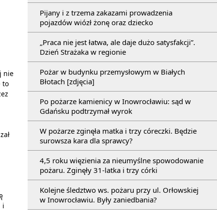
Pijany i z trzema zakazami prowadzenia
pojazdów wiózł żonę oraz dziecko
„Praca nie jest łatwa, ale daje dużo satysfakcji”.
Dzień Strażaka w regionie
Pożar w budynku przemysłowym w Białych
j nie
Błotach [zdjęcia]
 to
zez
Po pożarze kamienicy w Inowrocławiu: sąd w
Gdańsku podtrzymał wyrok
W pożarze zginęła matka i trzy córeczki. Będzie
zał
surowsza kara dla sprawcy?
4,5 roku więzienia za nieumyślne spowodowanie
pożaru. Zginęły 31-latka i trzy córki
Kolejne śledztwo ws. pożaru przy ul. Orłowskiej
ę
w Inowrocławiu. Były zaniedbania?
 i