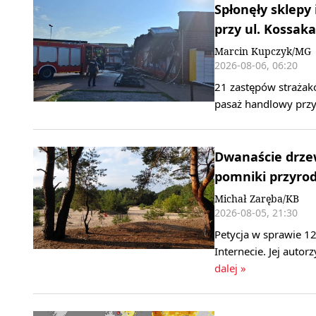
Spłonęły sklepy
przy ul. Kossaka
Marcin Kupczyk/MG
2026-08-06, 06:20
21 zastępów strażak
pasaż handlowy przy
Dwanaście drzew
pomniki przyrody
Michał Zaręba/KB
2026-08-05, 21:30
Petycja w sprawie 1
Internecie. Jej autor
dalej »