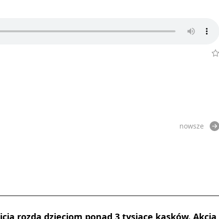
nowsze
cja rozda dzieciom ponad 3 tysiące kasków. Akcja