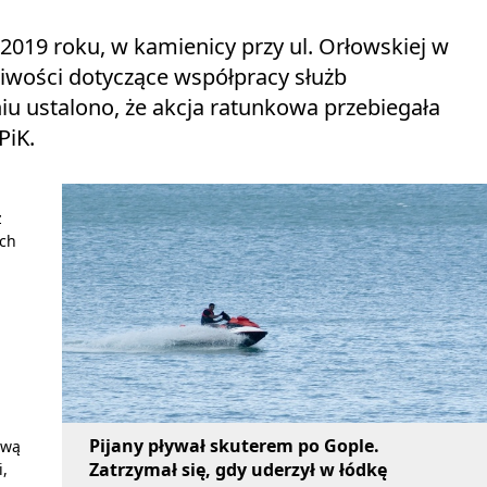
 2019 roku, w kamienicy przy ul. Orłowskiej w
liwości dotyczące współpracy służb
u ustalono, że akcja ratunkowa przebiegała
PiK.
z
óch
Pijany pływał skuterem po Gople.
ową
Zatrzymał się, gdy uderzył w łódkę
,