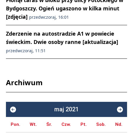
Płonął taras w bloku przy ulicy Potockiego w
Bydgoszczy. Ogień ugaszono w kilka minut
[zdjęcia]
przedwczoraj, 16:01
Zderzenie na autostradzie A1 w powiecie
świeckim. Dwie osoby ranne [aktualizacja]
przedwczoraj, 11:51
Archiwum
maj 2021
Pon.
Wt.
Śr.
Czw.
Pt.
Sob.
Nd.