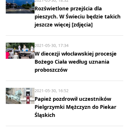
2021-05-30, 18:32
Rozświetlone przejścia dla
pieszych. W Świeciu będzie takich
jeszcze więcej [zdjęcia]
2021-05-30, 17:34
W diecezji włocławskiej procesje
Bożego Ciała według uznania
proboszczów
2021-05-30, 16:52
Papież pozdrowił uczestników
Pielgrzymki Mężczyzn do Piekar
Śląskich