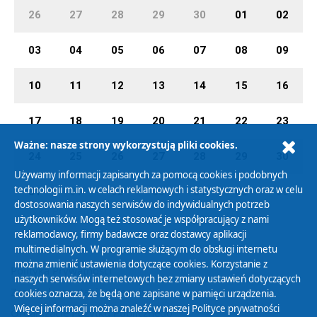
26
27
28
29
30
01
02
03
04
05
06
07
08
09
10
11
12
13
14
15
16
17
18
19
20
21
22
23
Ważne: nasze strony wykorzystują pliki cookies.
24
25
26
27
28
29
30
Używamy informacji zapisanych za pomocą cookies i podobnych
technologii m.in. w celach reklamowych i statystycznych oraz w celu
31
01
02
03
04
05
06
dostosowania naszych serwisów do indywidualnych potrzeb
użytkowników. Mogą też stosować je współpracujący z nami
reklamodawcy, firmy badawcze oraz dostawcy aplikacji
multimedialnych. W programie służącym do obsługi internetu
można zmienić ustawienia dotyczące cookies. Korzystanie z
Polityka Prywatności
naszych serwisów internetowych bez zmiany ustawień dotyczących
Zasady korzystania z Serwisu
cookies oznacza, że będą one zapisane w pamięci urządzenia.
Więcej informacji można znaleźć w naszej
Polityce prywatności
Organizacje Pożytku Publicznego