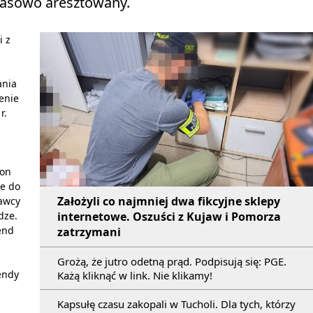
zasowo aresztowany.
i z
ania
enie
r.
 on
e do
Założyli co najmniej dwa fikcyjne sklepy
rawcy
internetowe. Oszuści z Kujaw i Pomorza
dze.
end
zatrzymani
Grożą, że jutro odetną prąd. Podpisują się: PGE.
endy
Każą kliknąć w link. Nie klikamy!
Kapsułę czasu zakopali w Tucholi. Dla tych, którzy