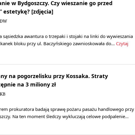
ranie w Bydgoszczy. Czy wieszanie go przed
 estetykę? [zdjęcia]
i/DW
 sąsiedzka awantura o trzepaki i stojaki na linki do wywieszania
szkanek bloku przy ul. Baczyńskiego zawnioskowała do…
Czytaj
y na pogorzelisku przy Kossaka. Straty
pnie na 3 miliony zł
/KB
orem prokuratora badają sprawę pożaru pasażu handlowego przy
szczy. Na ten moment śledczy wykluczają celowe podpalenie…