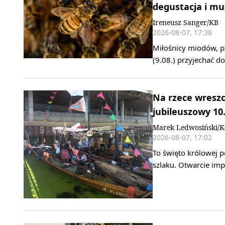
degustacja i m
Ireneusz Sanger/KB
2026-08-07, 17:38
Miłośnicy miodów, ps
(9.08.) przyjechać 
Na rzece wreszc
jubileuszowy 10.
Marek Ledwosiński/
2026-08-07, 17:02
To święto królowej p
szlaku. Otwarcie imp