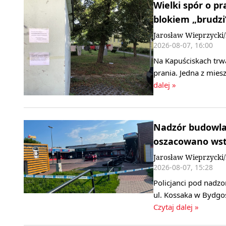
Wielki spór o p
blokiem „brudzi”
Jarosław Wieprzyck
2026-08-07, 16:00
Na Kapuściskach trwa
prania. Jedna z mie
dalej »
Nadzór budowlan
oszacowano wstę
Jarosław Wieprzycki
2026-08-07, 15:28
Policjanci pod nadz
ul. Kossaka w Bydgo
Czytaj dalej »