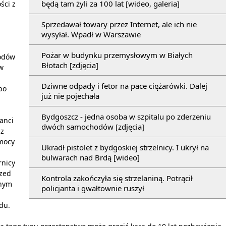
będą tam żyli za 100 lat [wideo, galeria]
ści z
Sprzedawał towary przez Internet, ale ich nie
wysyłał. Wpadł w Warszawie
Pożar w budynku przemysłowym w Białych
wodów
Błotach [zdjęcia]
ów
Dziwne odpady i fetor na pace ciężarówki. Dalej
po
już nie pojechała
Bydgoszcz - jedna osoba w szpitalu po zderzeniu
janci
dwóch samochodów [zdjęcia]
 z
omocy
Ukradł pistolet z bydgoskiej strzelnicy. I ukrył na
bulwarach nad Brdą [wideo]
rnicy
rzed
Kontrola zakończyła się strzelaniną. Potrącił
onym
policjanta i gwałtownie ruszył
du.