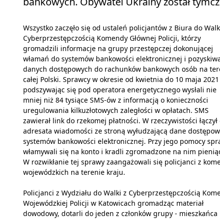
bankowych. Obywatel Ukrainy został tymc
Wszystko zaczęło się od ustaleń policjantów z Biura do Walk
Cyberprzestępczością Komendy Głównej Policji, którzy
gromadzili informacje na grupy przestępczej dokonującej
włamań do systemów bankowości elektronicznej i pozyskiw
danych dostępowych do rachunków bankowych osób na ter
całej Polski. Sprawcy w okresie od kwietnia do 10 maja 2021 
podszywając się pod operatora energetycznego wysłali nie
mniej niż 84 tysiące SMS-ów z informacją o konieczności
uregulowania kilkuzłotowych zaległości w opłatach. SMS
zawierał link do rzekomej płatności. W rzeczywistości łączył
adresata wiadomości ze stroną wyłudzającą dane dostępow
systemów bankowości elektronicznej. Przy jego pomocy sp
włamywali się na konto i kradli zgromadzone na nim pienią
W rozwikłanie tej sprawy zaangażowali się policjanci z kom
wojewódzkich na terenie kraju.
Policjanci z Wydziału do Walki z Cyberprzestępczością Kom
Wojewódzkiej Policji w Katowicach gromadząc materiał
dowodowy, dotarli do jeden z członków grupy - mieszkańca