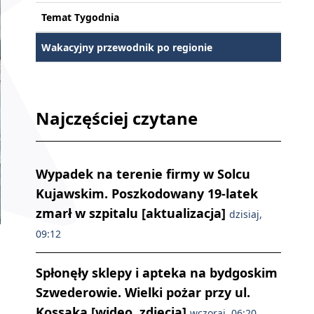
Temat Tygodnia
Wakacyjny przewodnik po regionie
Najczęściej czytane
Wypadek na terenie firmy w Solcu
Kujawskim. Poszkodowany 19-latek
zmarł w szpitalu [aktualizacja]
dzisiaj,
09:12
Spłonęły sklepy i apteka na bydgoskim
Szwederowie. Wielki pożar przy ul.
Kossaka [wideo, zdjęcia]
wczoraj, 06:20