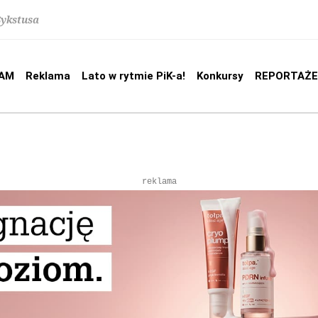
Sykstusa
AM
Reklama
Lato w rytmie PiK-a!
Konkursy
REPORTAŻE
reklama