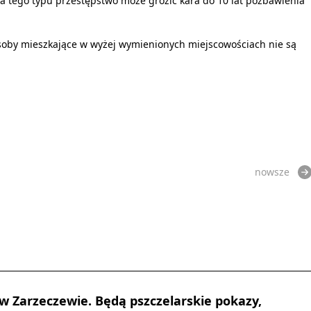
a tego typu przestępstwo może grozić kara do 10 lat pozbawienia
osoby mieszkające w wyżej wymienionych miejscowościach nie są
nowsze
w Zarzeczewie. Będą pszczelarskie pokazy,