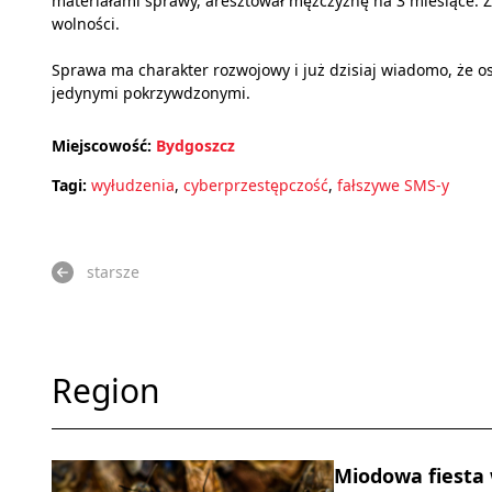
materiałami sprawy, aresztował mężczyznę na 3 miesiące. Z
wolności.
Sprawa ma charakter rozwojowy i już dzisiaj wiadomo, że 
jedynymi pokrzywdzonymi.
Miejscowość:
Bydgoszcz
Tagi:
wyłudzenia
,
cyberprzestępczość
,
fałszywe SMS-y
starsze
Region
Miodowa fiesta 