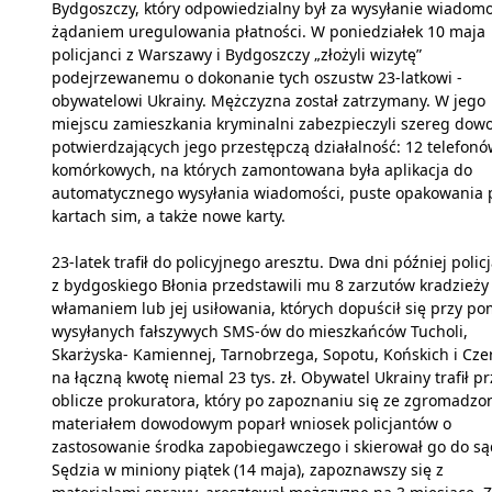
Bydgoszczy, który odpowiedzialny był za wysyłanie wiadomo
żądaniem uregulowania płatności. W poniedziałek 10 maja
policjanci z Warszawy i Bydgoszczy „złożyli wizytę”
podejrzewanemu o dokonanie tych oszustw 23-latkowi -
obywatelowi Ukrainy. Mężczyzna został zatrzymany. W jego
miejscu zamieszkania kryminalni zabezpieczyli szereg do
potwierdzających jego przestępczą działalność: 12 telefon
komórkowych, na których zamontowana była aplikacja do
automatycznego wysyłania wiadomości, puste opakowania 
kartach sim, a także nowe karty.
23-latek trafił do policyjnego aresztu. Dwa dni później polic
z bydgoskiego Błonia przedstawili mu 8 zarzutów kradzieży
włamaniem lub jej usiłowania, których dopuścił się przy p
wysyłanych fałszywych SMS-ów do mieszkańców Tucholi,
Skarżyska- Kamiennej, Tarnobrzega, Sopotu, Końskich i Cze
na łączną kwotę niemal 23 tys. zł. Obywatel Ukrainy trafił p
oblicze prokuratora, który po zapoznaniu się ze zgromadz
materiałem dowodowym poparł wniosek policjantów o
zastosowanie środka zapobiegawczego i skierował go do są
Sędzia w miniony piątek (14 maja), zapoznawszy się z