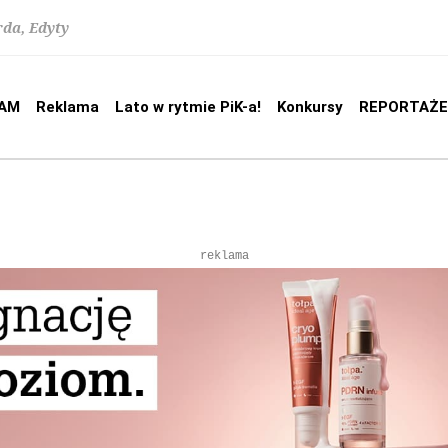
rda, Edyty
AM
Reklama
Lato w rytmie PiK-a!
Konkursy
REPORTAŻE
reklama