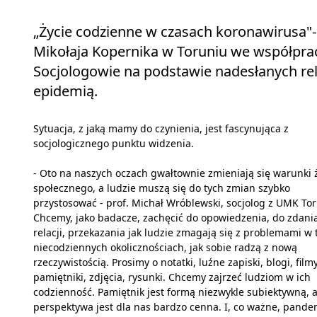
„Życie codzienne w czasach koronawirusa"- 
Mikołaja Kopernika w Toruniu we współpr
Socjologowie na podstawie nadesłanych rela
epidemią.
Sytuacja, z jaką mamy do czynienia, jest fascynująca z
socjologicznego punktu widzenia.
- Oto na naszych oczach gwałtownie zmieniają się warunki 
społecznego, a ludzie muszą się do tych zmian szybko
przystosować - prof. Michał Wróblewski, socjolog z UMK Tor
Chcemy, jako badacze, zachęcić do opowiedzenia, do zdani
relacji, przekazania jak ludzie zmagają się z problemami w 
niecodziennych okolicznościach, jak sobie radzą z nową
rzeczywistością. Prosimy o notatki, luźne zapiski, blogi, filmy
pamiętniki, zdjęcia, rysunki. Chcemy zajrzeć ludziom w ich
codzienność. Pamiętnik jest formą niezwykle subiektywną, a
perspektywa jest dla nas bardzo cenna. I, co ważne, pande