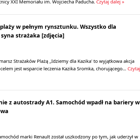
stnicy XXI Memoriału im. Wojciecha Paducha.
Czytaj dalej »
plaży w pełnym rynsztunku. Wszystko dla
syna strażaka [zdjęcia]
marsz Strażaków Plażą „Idziemy dla Kazika' to wyjątkowa akcja
 celem jest wsparcie leczenia Kazika Sromka, chorującego…
Czyta
ie z autostrady A1. Samochód wpadł na bariery w
owa
samochód marki Renault został uszkodzony po tym, jak uderzył w