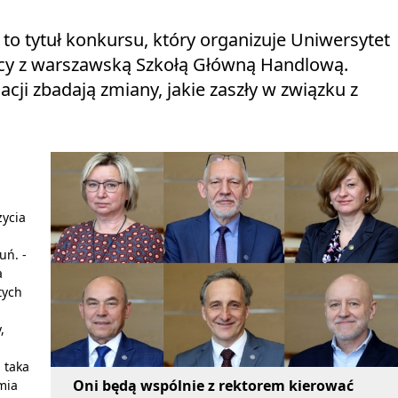
to tytuł konkursu, który organizuje Uniwersytet
acy z warszawską Szkołą Główną Handlową.
cji zbadają zmiany, jakie zaszły w związku z
życia
uń. -
a
tych
,
 taka
Oni będą wspólnie z rektorem kierować
mia