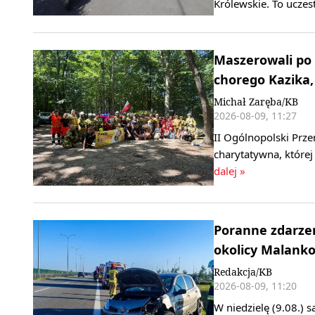
Królewskie. To ucze
Maszerowali po 
chorego Kazika, 
Michał Zaręba/KB
2026-08-09, 11:27
II Ogólnopolski Prze
charytatywna, której
dalej »
Poranne zdarzen
okolicy Malank
Redakcja/KB
2026-08-09, 11:20
W niedzielę (9.08.) 