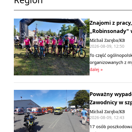
Znajomi z pracy,
„Robinsonady" w
Michał Zaręba/KB
2026-08-09, 12:50
To część ogólnopols
organizowanych z my
dalej »
Poważny wypadek
Zawodnicy w szpi
Michał Zaręba/KB
2026-08-09, 12:43
17 osób poszkodowan