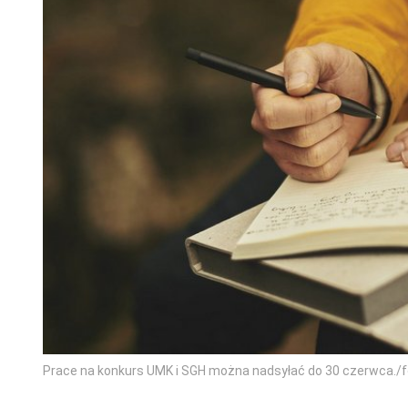
Prace na konkurs UMK i SGH można nadsyłać do 30 czerwca./f