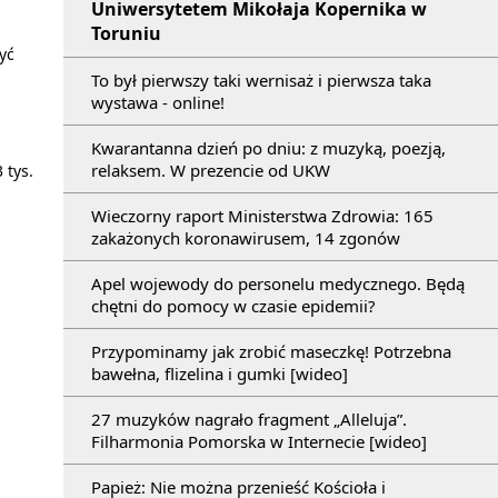
Uniwersytetem Mikołaja Kopernika w
Toruniu
yć
To był pierwszy taki wernisaż i pierwsza taka
wystawa - online!
Kwarantanna dzień po dniu: z muzyką, poezją,
relaksem. W prezencie od UKW
 tys.
Wieczorny raport Ministerstwa Zdrowia: 165
zakażonych koronawirusem, 14 zgonów
Apel wojewody do personelu medycznego. Będą
chętni do pomocy w czasie epidemii?
Przypominamy jak zrobić maseczkę! Potrzebna
bawełna, flizelina i gumki [wideo]
27 muzyków nagrało fragment „Alleluja”.
Filharmonia Pomorska w Internecie [wideo]
Papież: Nie można przenieść Kościoła i