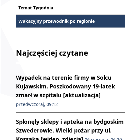
Temat Tygodnia
Wakacyjny przewodnik po regionie
Najczęściej czytane
Wypadek na terenie firmy w Solcu
Kujawskim. Poszkodowany 19-latek
zmarł w szpitalu [aktualizacja]
przedwczoraj, 09:12
Spłonęły sklepy i apteka na bydgoskim
Szwederowie. Wielki pożar przy ul.
Kossaka [wideo, zdjęcia]
06 sierpnia, 06:20