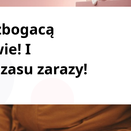
zbogacą
ie! I
zasu zarazy!