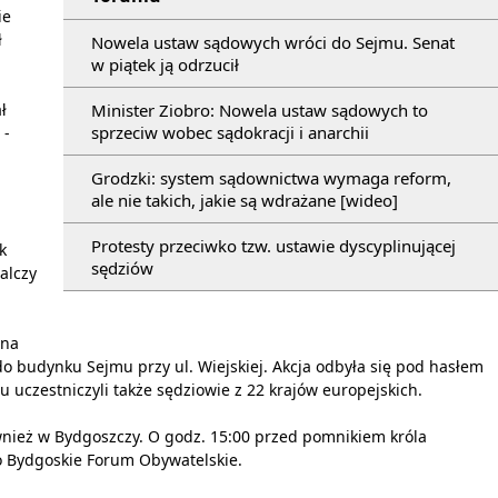
ie
ł
Nowela ustaw sądowych wróci do Sejmu. Senat
w piątek ją odrzucił
Minister Ziobro: Nowela ustaw sądowych to
ł
sprzeciw wobec sądokracji i anarchii
 -
Grodzki: system sądownictwa wymaga reform,
ale nie takich, jakie są wdrażane [wideo]
Protesty przeciwko tzw. ustawie dyscyplinującej
k
sędziów
alczy
 na
o budynku Sejmu przy ul. Wiejskiej. Akcja odbyła się pod hasłem
uczestniczyli także sędziowie z 22 krajów europejskich.
wnież w Bydgoszczy. O godz. 15:00 przed pomnikiem króla
o Bydgoskie Forum Obywatelskie.