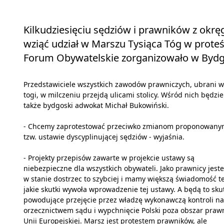
Kilkudziesięciu sędziów i prawników z okr
wziąć udział w Marszu Tysiąca Tóg w proteś
Forum Obywatelskie zorganizowało w Bydgo
Przedstawiciele wszystkich zawodów prawniczych, ubrani w
togi, w milczeniu przejdą ulicami stolicy. Wśród nich będzie
także bydgoski adwokat Michał Bukowiński.
- Chcemy zaprotestować przeciwko zmianom proponowany
tzw. ustawie dyscyplinującej sędziów - wyjaśnia.
- Projekty przepisów zawarte w projekcie ustawy są
niebezpieczne dla wszystkich obywateli. Jako prawnicy jest
w stanie dostrzec to szybciej i mamy większą świadomość t
jakie skutki wywoła wprowadzenie tej ustawy. A będą to sku
powodujące przejęcie przez władzę wykonawczą kontroli n
orzecznictwem sądu i wypchnięcie Polski poza obszar praw
Unii Europejskiej. Marsz jest protestem prawników, ale