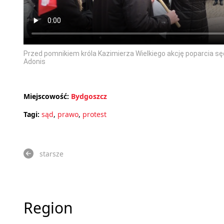
Przed pomnikiem króla Kazimierza Wielkiego akcję poparcia s
Adonis
Miejscowość:
Bydgoszcz
Tagi:
sąd
,
prawo
,
protest
starsze
Region