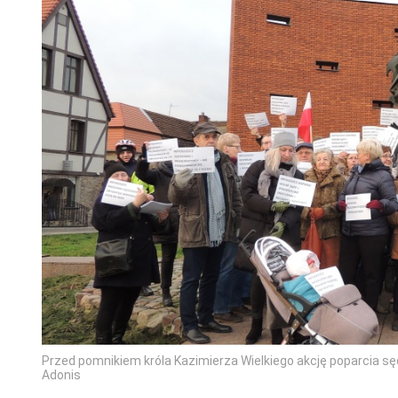
Przed pomnikiem króla Kazimierza Wielkiego akcję poparcia s
Adonis