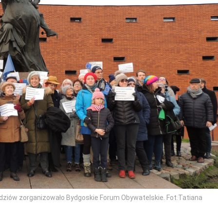
ędziów zorganizowało Bydgoskie Forum Obywatelskie. Fot.Tatiana