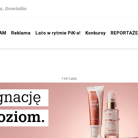
na, Dominika
AM
Reklama
Lato w rytmie PiK-a!
Konkursy
REPORTAŻE
reklama