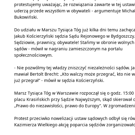
protestujemy uważając, że rozwiązania zawarte w tej ustaw
uderzą przede wszystkim w obywateli - argumentuje Micha
Bukowiński.
Do udziału w Marszu Tysiąca Tóg już kilka dni temu zachęca
Jakub Kościerzyński sędzia Sądu Rejonowego w Bydgoszczy.
Sędziowie, prawnicy, obywatele! Stańmy w obronie wolnych
sądów - mówił w nagraniu zamieszczonym na portalu
społecznościowym.
- Nie pozwólmy tej władzy zniszczyć niezależności sądów. Ja
mawiał Bertolt Brecht: „Kto walczy może przegrać, kto nie w
już przegrał” - mówił w sędzia Kościerzyński.
Marsz Tysiąca Tóg w Warszawie rozpoczął się o godz. 15:00
placu Krasińskich przy Sądzie Najwyższym, skąd skierował d
„Prawo do niezawisłości, prawo do Europy”. W zgromadzeniu 
Protest przeciwko nowelizacji ustaw sądowych odbył się ró
Kazimierza Wielkiego akcję poparcia sędziów zorganizował