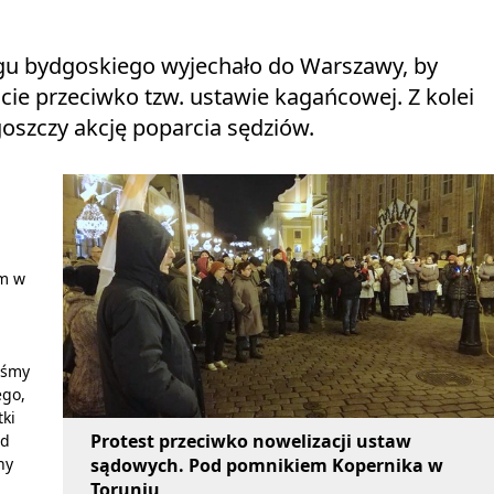
ęgu bydgoskiego wyjechało do Warszawy, by
cie przeciwko tzw. ustawie kagańcowej. Z kolei
szczy akcję poparcia sędziów.
m w
eśmy
ego,
tki
Protest przeciwko nowelizacji ustaw
ad
sądowych. Pod pomnikiem Kopernika w
ny
Toruniu