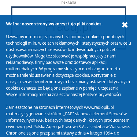
reklama
Ważne: nasze strony wykorzystują pliki cookies.
Używamy informacji zapisanych za pomocą cookies i podobnych
technologii m.in. w celach reklamowych i statystycznych oraz w celu
dostosowania naszych serwisów do indywidualnych potrzeb
użytkowników. Mogą też stosować je współpracujący z nami
reklamodawcy, firmy badawcze oraz dostawcy aplikacji
multimedialnych. W programie służącym do obsługi internetu
można zmienić ustawienia dotyczące cookies. Korzystanie z
Polityka Prywatności
naszych serwisów internetowych bez zmiany ustawień dotyczących
Zasady korzystania z Serwisu
cookies oznacza, że będą one zapisane w pamięci urządzenia.
Więcej informacji można znaleźć w naszej
Polityce prywatności
Organizacje Pożytku Publicznego
Cyfryzacja DAB+
Zamieszczone na stronach internetowych www.radiopik.pl
materiały sygnowane skrótem „PAP” stanowią element Serwisów
Polityka ochrony danych osobowych
Informacyjnych PAP, będących bazą danych, których producentem
Abonament
i wydawcą jest Polska Agencja Prasowa S.A. z siedzibą w Warszawie.
Zamówienia publiczne
Chronione są one przepisami ustawy z dnia 4 lutego 1994 r. o