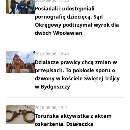
2026-08-06, 17:20
Posiadali i udostępniali
pornografię dziecięcą. Sąd
Okręgowy podtrzymał wyrok dla
dwóch Włocławian
2026-08-06, 16:40
Działacze prawicy chcą zmian w
przepisach. To pokłosie sporu o
dzwony w kościele Świętej Trójcy
w Bydgoszczy
2026-08-06, 15:51
Toruńska aktywistka z aktem
oskarżenia. Działaczka