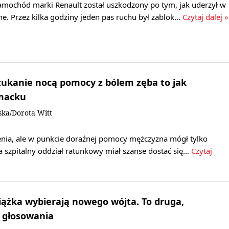
samochód marki Renault został uszkodzony po tym, jak uderzył w
e. Przez kilka godziny jeden pas ruchu był zablok…
Czytaj dalej »
zukanie nocą pomocy z bólem zęba to jak
macku
ka/Dorota Witt
ienia, ale w punkcie doraźnej pomocy mężczyzna mógł tylko
a szpitalny oddział ratunkowy miał szanse dostać się…
Czytaj
ążka wybierają nowego wójta. To druga,
 głosowania