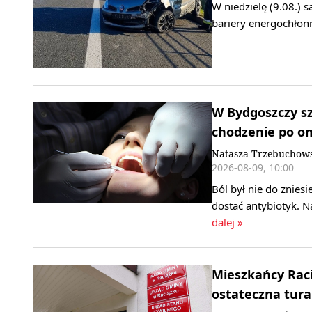
W niedzielę (9.08.) 
bariery energochłonn
W Bydgoszczy s
chodzenie po o
Natasza Trzebuchows
2026-08-09, 10:00
Ból był nie do znies
dostać antybiotyk. N
dalej »
Mieszkańcy Raci
ostateczna tura