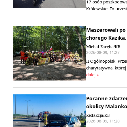
17 osób poszkodowan
Królewskie. To ucze
Maszerowali po 
chorego Kazika, 
Michał Zaręba/KB
2026-08-09, 11:27
II Ogólnopolski Prze
charytatywna, której
dalej »
Poranne zdarzen
okolicy Malank
Redakcja/KB
2026-08-09, 11:20