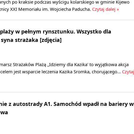
ych po kraksie podczas wyścigu kolarskiego w gminie Kijewo
stnicy XXI Memoriału im. Wojciecha Paducha.
Czytaj dalej »
plaży w pełnym rynsztunku. Wszystko dla
syna strażaka [zdjęcia]
marsz Strażaków Plażą „Idziemy dla Kazika' to wyjątkowa akcja
 celem jest wsparcie leczenia Kazika Sromka, chorującego…
Czyta
ie z autostrady A1. Samochód wpadł na bariery w
owa