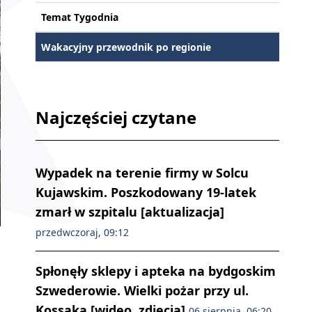
Temat Tygodnia
Wakacyjny przewodnik po regionie
Najczęściej czytane
Wypadek na terenie firmy w Solcu
Kujawskim. Poszkodowany 19-latek
zmarł w szpitalu [aktualizacja]
przedwczoraj, 09:12
Spłonęły sklepy i apteka na bydgoskim
Szwederowie. Wielki pożar przy ul.
Kossaka [wideo, zdjęcia]
06 sierpnia, 06:20