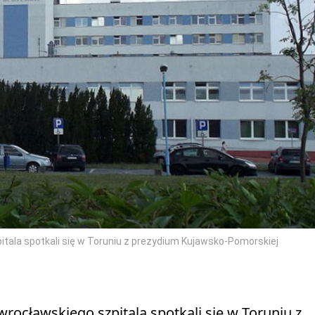
ala spotkali się w Toruniu z prezydium Kujawsko-Pomorskiej
ocławskiego szpitala spotkali się w Toruniu z