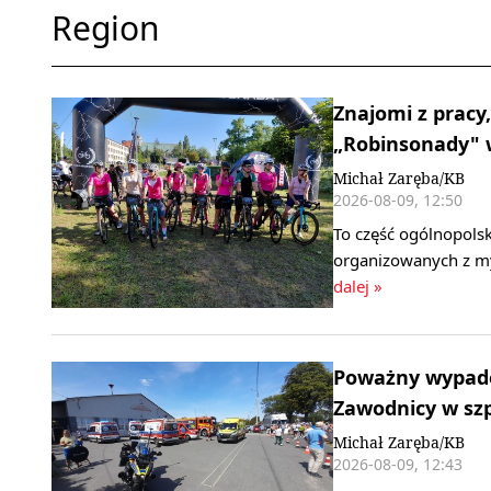
Region
Znajomi z pracy,
„Robinsonady" w
Michał Zaręba/KB
2026-08-09, 12:50
To część ogólnopols
organizowanych z my
dalej »
Poważny wypadek
Zawodnicy w szpi
Michał Zaręba/KB
2026-08-09, 12:43