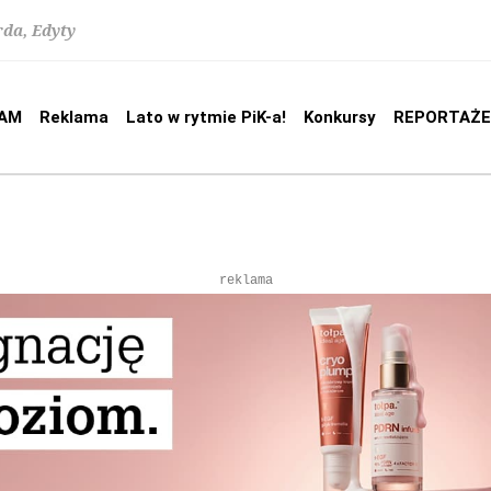
rda, Edyty
AM
Reklama
Lato w rytmie PiK-a!
Konkursy
REPORTAŻE
reklama