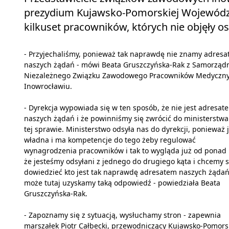
prezydium Kujawsko-Pomorskiej Wojewódzki
kilkuset pracowników, których nie objęły o
- Przyjechaliśmy, ponieważ tak naprawdę nie znamy adresa
naszych żądań - mówi Beata Gruszczyńska-Rak z Samorząd
Niezależnego Związku Zawodowego Pracowników Medyczn
Inowrocławiu.
- Dyrekcja wypowiada się w ten sposób, że nie jest adresat
naszych żądań i że powinniśmy się zwrócić do ministerstwa
tej sprawie. Ministerstwo odsyła nas do dyrekcji, ponieważ j
władna i ma kompetencje do tego żeby regulować
wynagrodzenia pracowników i tak to wygląda już od ponad 
że jesteśmy odsyłani z jednego do drugiego kąta i chcemy s
dowiedzieć kto jest tak naprawdę adresatem naszych żąda
może tutaj uzyskamy taką odpowiedź - powiedziała Beata
Gruszczyńska-Rak.
- Zapoznamy się z sytuacją, wysłuchamy stron - zapewnia
marszałek Piotr Całbecki, przewodniczący Kujawsko-Pomors