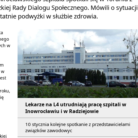
ej Rady Dialogu Społecznego. Mówili o sytuacji
statnie podwyżki w służbie zdrowia.
ta
nego
ych w
em
 w
est
roku,
ię
ń
Lekarze na L4 utrudniają pracę szpitali w
Inowrocławiu i w Radziejowie
10 stycznia kolejne spotkanie z przedstawicielami
związków zawodowyc
kiej